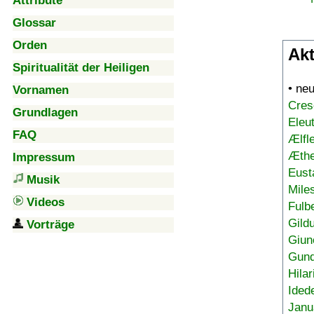
Attribute
Glossar
Orden
Akt
Spiritualität der Heiligen
• ne
Vornamen
Cres
Grundlagen
Eleu
FAQ
Ælfl
Æthe
Impressum
Eust
Musik
Mile
Videos
Fulb
Gild
Vorträge
Giun
Gund
Hilar
Ided
Janu