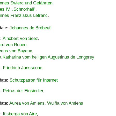
nnes Swierc und Gefährten
,
es IV. „Schnorhali”
,
nnes Franziskus Lefranc
,
date:
Johannes de Brébeuf
u:
Alnobert von Seez
,
ard von Rouen
,
eus von Bayeux
,
a Katharina vom heiligen Augustinus de Longprey
u:
Friedrich Janssoone
date:
Schutzpatron für Internet
u:
Petrus der Einsiedler
,
date:
Aurea von Amiens
,
Wulfia von Amiens
u:
Itisberga von Aire
,