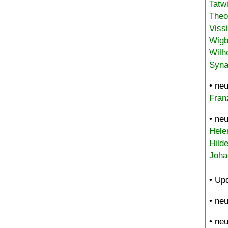
Tatw
Theo
Viss
Wigb
Wilh
Syna
• ne
Fran
• ne
Hele
Hild
Joha
• Up
• ne
• ne