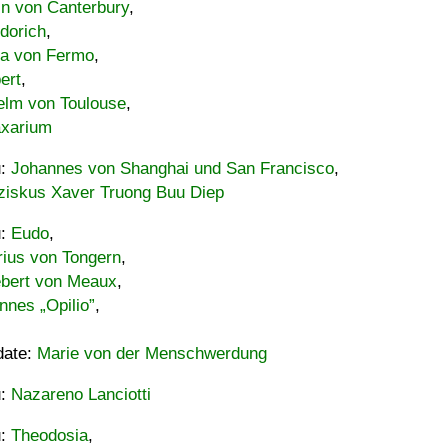
in von Canterbury
,
dorich
,
ia von Fermo
,
ert
,
elm von Toulouse
,
xarium
u:
Johannes von Shanghai und San Francisco
,
ziskus Xaver Truong Buu Diep
u:
Eudo
,
rius von Tongern
,
ebert von Meaux
,
nnes „Opilio”
,
date:
Marie von der Menschwerdung
u:
Nazareno Lanciotti
u:
Theodosia
,