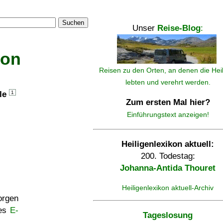
Suchen
Unser
Reise-Blog
:
kon
Reisen zu den Orten, an denen die Hei
lebten und verehrt werden.
lle
1
Zum ersten Mal hier?
Einführungstext anzeigen!
Heiligenlexikon aktuell:
200. Todestag:
Johanna-Antida Thouret
Heiligenlexikon aktuell-Archiv
rgen
ses
E-
Tageslosung