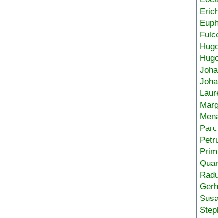
Eric
Euph
Fulc
Hug
Hugo
Joha
Joha
Laur
Marg
Mena
Parc
Petr
Prim
Quar
Radu
Gerh
Sus
Step