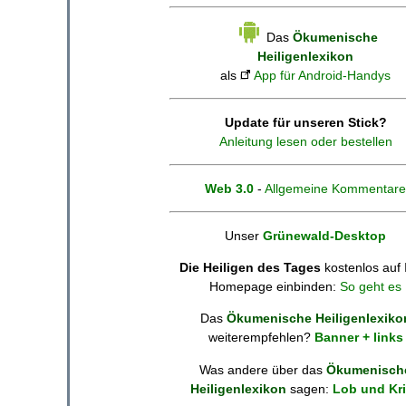
Das
Ökumenische
Heiligenlexikon
als
App für Android-Handys
Update für unseren Stick?
Anleitung lesen oder bestellen
Web 3.0
-
Allgemeine Kommentare
Unser
Grünewald-Desktop
Die Heiligen des Tages
kostenlos auf 
Homepage einbinden:
So geht es
Das
Ökumenische Heiligenlexiko
weiterempfehlen?
Banner + links
Was andere über das
Ökumenisch
Heiligenlexikon
sagen:
Lob und Kri