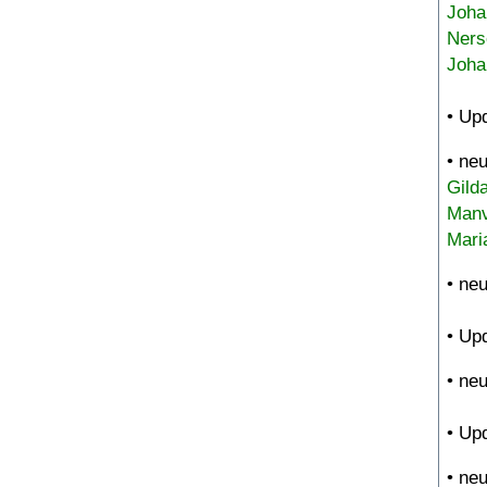
Joha
Ners
Joha
• Up
• ne
Gild
Manv
Mari
• ne
• Up
• ne
• Up
• ne