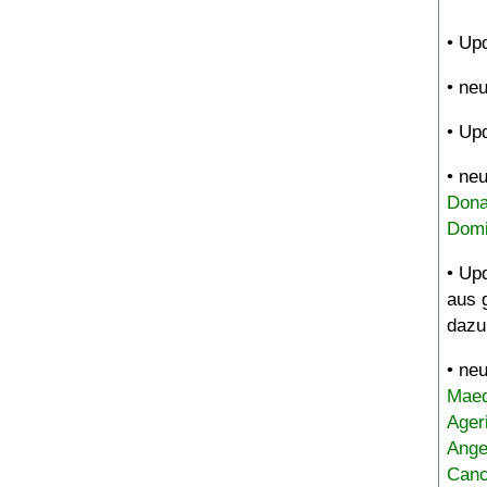
• Up
• ne
• Up
• ne
Dona
Domi
• Up
aus 
dazu
• ne
Maed
Ager
Ange
Canc