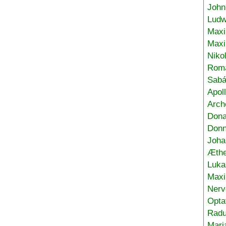
John
Ludw
Maxi
Max
Niko
Roma
Sabá
Apol
Arch
Don
Donn
Joha
Æthe
Luka
Max
Nerv
Opta
Radu
Mari