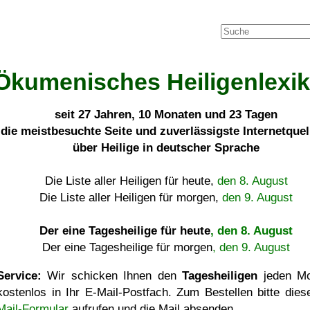
Ökumenisches Heiligenlexi
seit
27 Jahren, 10 Monaten und 23 Tagen
die meistbesuchte Seite und zuverlässigste Internetque
über Heilige in deutscher Sprache
Die Liste aller Heiligen für heute,
den 8. August
Die Liste aller Heiligen für morgen,
den 9. August
Der eine Tagesheilige für heute
, den 8. August
Der eine Tagesheilige für morgen
, den 9. August
Service:
Wir schicken Ihnen den
Tagesheiligen
jeden Mo
kostenlos in Ihr E-Mail-Postfach. Zum Bestellen bitte die
Mail-Formular
aufrufen und die Mail absenden.