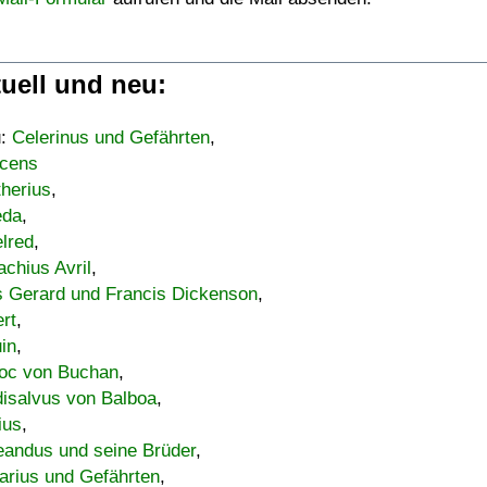
uell und neu:
u:
Celerinus und Gefährten
,
cens
therius
,
eda
,
lred
,
achius Avril
,
s Gerard und Francis Dickenson
,
ert
,
uin
,
oc von Buchan
,
isalvus von Balboa
,
ius
,
eandus und seine Brüder
,
arius und Gefährten
,