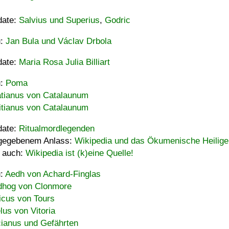
date:
Salvius und Superius
,
Godric
u:
Jan Bula und Václav Drbola
date:
Maria Rosa Julia Billiart
u:
Poma
tianus von Catalaunum
tianus von Catalaunum
date:
Ritualmordlegenden
gegebenem Anlass:
Wikipedia und das Ökumenische Heilige
 auch:
Wikipedia ist (k)eine Quelle!
u:
Aedh von Achard-Finglas
hog von Clonmore
icus von Tours
lus von Vitoria
ianus und Gefährten