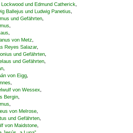
 Lockwood und Edmund Catherick
,
ig Ballejus und Ludwig Panetius
,
mus und Gefährten
,
imus
,
laus
,
nus von Metz
,
s Reyes Salazar
,
lonius und Gefährten
,
elaus und Gefährten
,
an
,
án von Eigg
,
nnes
,
lwulf von Wessex
,
s Bergin
,
imus
,
eus von Melrose
,
tus und Gefährten
,
lf von Maidstone
,
a Jesús „a Luna”
,