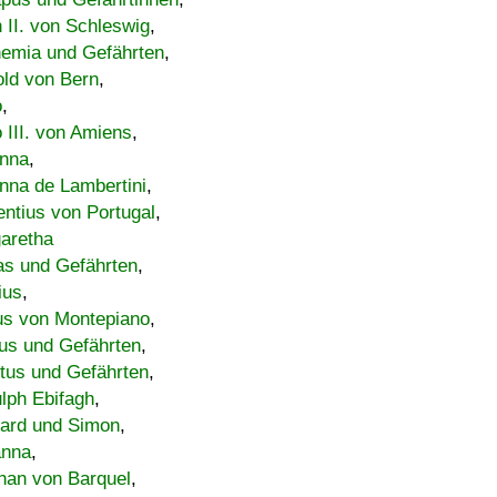
h II. von Schleswig
,
emia und Gefährten
,
old von Bern
,
o
,
 III. von Amiens
,
nna
,
nna de Lambertini
,
entius von Portugal
,
aretha
s und Gefährten
,
ius
,
us von Montepiano
,
us und Gefährten
,
tus und Gefährten
,
lph Ebifagh
,
ard und Simon
,
anna
,
han von Barquel
,