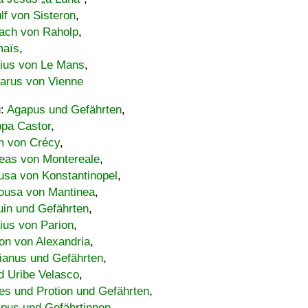
lf von Sisteron
,
ach von Raholp
,
maïs
,
bius von Le Mans
,
carus von Vienne
u:
Agapus und Gefährten
,
ppa Castor
,
 von Crécy
,
eas von Montereale
,
usa von Konstantinopel
,
ousa von Mantinea
,
uin und Gefährten
,
lius von Parion
,
on von Alexandria
,
ianus und Gefährten
,
d Uribe Velasco
,
s und Protion und Gefährten
,
pus und Gefährtinnen
,