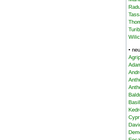
Radu
Tass
Tho
Turi
Wili
• ne
Agri
Adam
Andr
Anth
Anth
Bald
Basi
Kedr
Cypr
Davi
Deme
Eoca