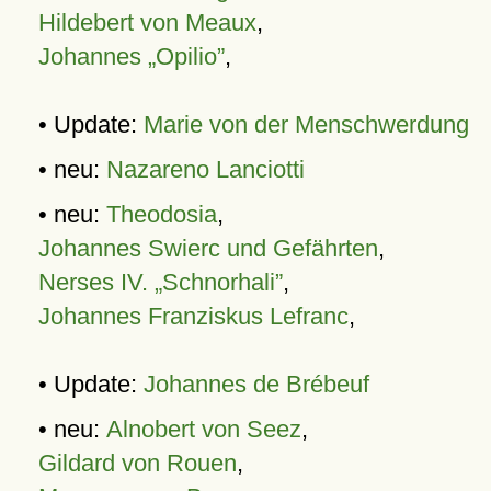
Hildebert von Meaux
,
Johannes „Opilio”
,
• Update:
Marie von der Menschwerdung
• neu:
Nazareno Lanciotti
• neu:
Theodosia
,
Johannes Swierc und Gefährten
,
Nerses IV. „Schnorhali”
,
Johannes Franziskus Lefranc
,
• Update:
Johannes de Brébeuf
• neu:
Alnobert von Seez
,
Gildard von Rouen
,