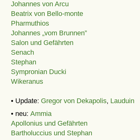
Johannes von Arcu
Beatrix von Bello-monte
Pharmuthios
Johannes
vom Brunnen
Salon und Gefährten
Senach
Stephan
Sympronian Ducki
Wikeranus
• Update:
Gregor von Dekapolis
,
Lauduin
• neu:
Ammia
Apollonius und Gefährten
Bartholuccius und Stephan