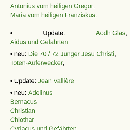
Antonius vom heiligen Gregor
,
Maria vom heiligen Franziskus
,
• Update:
Aodh Glas
,
Aidus und Gefährten
• neu:
Die 70 / 72 Jünger Jesu Christi
,
Toten-Auferwecker
,
• Update:
Jean Vallière
• neu:
Adelinus
Bernacus
Christian
Chlothar
Cyriacus und Gefährten