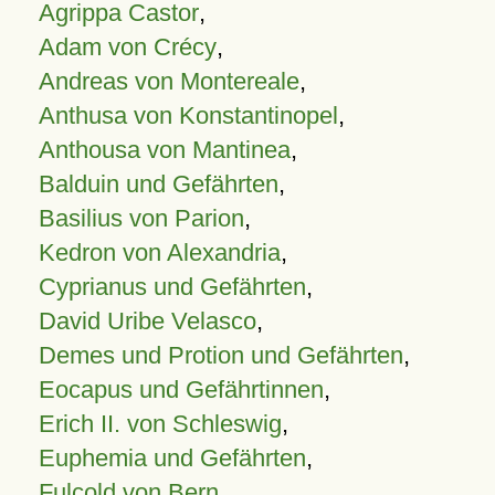
Agrippa Castor
,
Adam von Crécy
,
Andreas von Montereale
,
Anthusa von Konstantinopel
,
Anthousa von Mantinea
,
Balduin und Gefährten
,
Basilius von Parion
,
Kedron von Alexandria
,
Cyprianus und Gefährten
,
David Uribe Velasco
,
Demes und Protion und Gefährten
,
Eocapus und Gefährtinnen
,
Erich II. von Schleswig
,
Euphemia und Gefährten
,
Fulcold von Bern
,