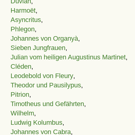
Duvian
,
Harmoët
,
Asyncritus
,
Phlegon
,
Johannes von Organyà
,
Sieben Jungfrauen
,
Julian vom heiligen Augustinus Martinet
,
Cléden
,
Leodebold von Fleury
,
Theodor und Pausilypus
,
Pitrion
,
Timotheus und Gefährten
,
Wilhelm
,
Ludwig Kolumbus
,
Johannes von Cabra
,