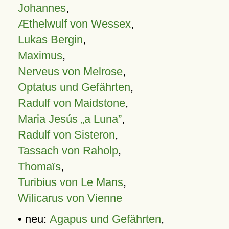
Johannes
,
Æthelwulf von Wessex
,
Lukas Bergin
,
Maximus
,
Nerveus von Melrose
,
Optatus und Gefährten
,
Radulf von Maidstone
,
Maria Jesús „a Luna”
,
Radulf von Sisteron
,
Tassach von Raholp
,
Thomaïs
,
Turibius von Le Mans
,
Wilicarus von Vienne
• neu:
Agapus und Gefährten
,