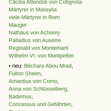
Cäcilia Attendoli von Cotignola
Märtyrer in Massylia
viele Märtyrer in Rom
Mauger
Nathäus von Achonry
Palladius von Auxerre
Reginald von Montemarti
Wilhelm VI. von Montpellier
• neu:
Béchara Abou Mrad
,
Fulton Sheen
,
Amantius von Como
,
Anna von Schlüsselberg
,
Bademus
,
Concessus und Gefährten
,