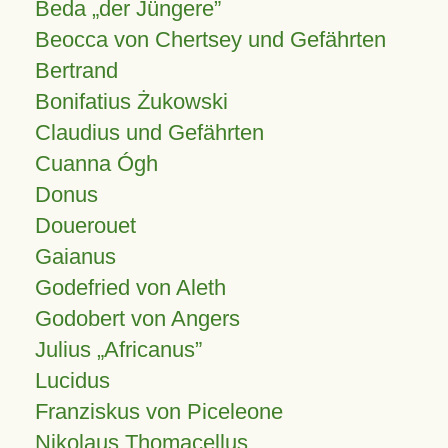
Beda „der Jüngere”
Beocca von Chertsey und Gefährten
Bertrand
Bonifatius Żukowski
Claudius und Gefährten
Cuanna Ógh
Donus
Douerouet
Gaianus
Godefried von Aleth
Godobert von Angers
Julius
Africanus
Lucidus
Franziskus von Piceleone
Nikolaus Thomacellus