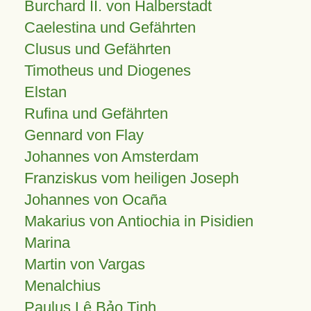
Burchard II. von Halberstadt
Caelestina und Gefährten
Clusus und Gefährten
Timotheus und Diogenes
Elstan
Rufina und Gefährten
Gennard von Flay
Johannes von Amsterdam
Franziskus vom heiligen Joseph
Johannes von Ocaña
Makarius von Antiochia in Pisidien
Marina
Martin von Vargas
Menalchius
Paulus Lê Bảo Tịnh