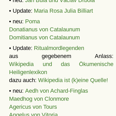
• neu:
Jan Bula und Václav Drbola
• Update:
Maria Rosa Julia Billiart
• neu:
Poma
Donatianus von Catalaunum
Domitianus von Catalaunum
• Update:
Ritualmordlegenden
aus gegebenem Anlass:
Wikipedia und das Ökumenische
Heiligenlexikon
dazu auch:
Wikipedia ist (k)eine Quelle!
• neu:
Aedh von Achard-Finglas
Maedhog von Clonmore
Agericus von Tours
Angelus von Vitoria