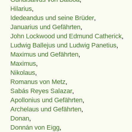
Hilarius
,
Idedeandus und seine Brüder
,
Januarius und Gefährten
,
John Lockwood und Edmund Catherick
,
Ludwig Ballejus und Ludwig Panetius
,
Maximus und Gefährten
,
Maximus
,
Nikolaus
,
Romanus von Metz
,
Sabás Reyes Salazar
,
Apollonius und Gefährten
,
Archelaus und Gefährten
,
Donan
,
Donnán von Eigg
,