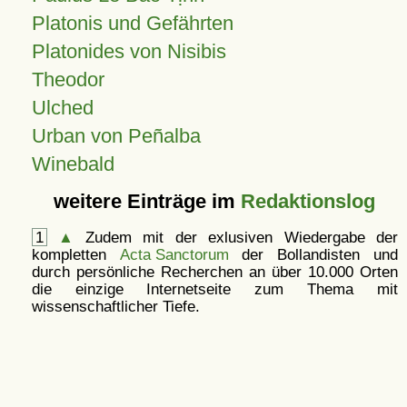
Platonis und Gefährten
Platonides von Nisibis
Theodor
Ulched
Urban von Peñalba
Winebald
weitere Einträge im
Redaktionslog
1
▲
Zudem mit der exlusiven Wiedergabe der
kompletten
Acta Sanctorum
der Bollandisten und
durch persönliche Recherchen an über 10.000 Orten
die einzige Internetseite zum Thema mit
wissenschaftlicher Tiefe.