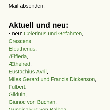
Mail absenden.
Aktuell und neu:
• neu:
Celerinus und Gefährten
,
Crescens
Eleutherius
,
Ælfleda
,
Æthelred
,
Eustachius Avril
,
Miles Gerard und Francis Dickenson
,
Fulbert
,
Gilduin
,
Giunoc von Buchan
,
Gundisalvus von Balboa
,