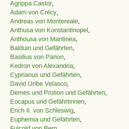
Agrippa Castor
,
Adam von Crécy
,
Andreas von Montereale
,
Anthusa von Konstantinopel
,
Anthousa von Mantinea
,
Balduin und Gefährten
,
Basilius von Parion
,
Kedron von Alexandria
,
Cyprianus und Gefährten
,
David Uribe Velasco
,
Demes und Protion und Gefährten
,
Eocapus und Gefährtinnen
,
Erich II. von Schleswig
,
Euphemia und Gefährten
,
Fulcold von Bern
,