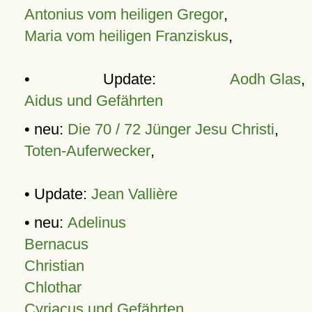
Antonius vom heiligen Gregor
,
Maria vom heiligen Franziskus
,
• Update:
Aodh Glas
,
Aidus und Gefährten
• neu:
Die 70 / 72 Jünger Jesu Christi
,
Toten-Auferwecker
,
• Update:
Jean Vallière
• neu:
Adelinus
Bernacus
Christian
Chlothar
Cyriacus und Gefährten