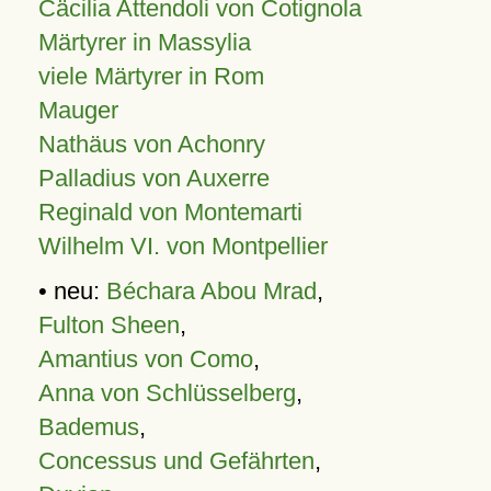
Cäcilia Attendoli von Cotignola
Märtyrer in Massylia
viele Märtyrer in Rom
Mauger
Nathäus von Achonry
Palladius von Auxerre
Reginald von Montemarti
Wilhelm VI. von Montpellier
• neu:
Béchara Abou Mrad
,
Fulton Sheen
,
Amantius von Como
,
Anna von Schlüsselberg
,
Bademus
,
Concessus und Gefährten
,