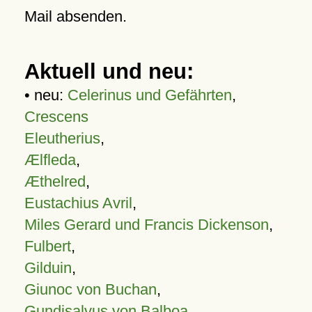
Mail absenden.
Aktuell und neu:
• neu:
Celerinus und Gefährten
,
Crescens
Eleutherius
,
Ælfleda
,
Æthelred
,
Eustachius Avril
,
Miles Gerard und Francis Dickenson
,
Fulbert
,
Gilduin
,
Giunoc von Buchan
,
Gundisalvus von Balboa
,