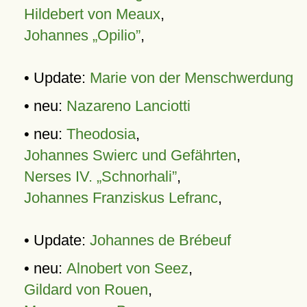
Hildebert von Meaux
,
Johannes „Opilio”
,
• Update:
Marie von der Menschwerdung
• neu:
Nazareno Lanciotti
• neu:
Theodosia
,
Johannes Swierc und Gefährten
,
Nerses IV. „Schnorhali”
,
Johannes Franziskus Lefranc
,
• Update:
Johannes de Brébeuf
• neu:
Alnobert von Seez
,
Gildard von Rouen
,