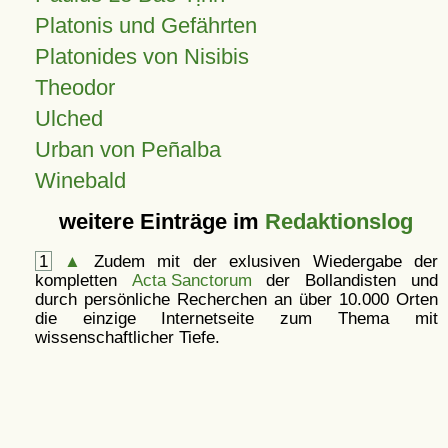
Platonis und Gefährten
Platonides von Nisibis
Theodor
Ulched
Urban von Peñalba
Winebald
weitere Einträge im
Redaktionslog
1
▲
Zudem mit der exlusiven Wiedergabe der
kompletten
Acta Sanctorum
der Bollandisten und
durch persönliche Recherchen an über 10.000 Orten
die einzige Internetseite zum Thema mit
wissenschaftlicher Tiefe.