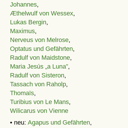
Johannes
,
Æthelwulf von Wessex
,
Lukas Bergin
,
Maximus
,
Nerveus von Melrose
,
Optatus und Gefährten
,
Radulf von Maidstone
,
Maria Jesús „a Luna”
,
Radulf von Sisteron
,
Tassach von Raholp
,
Thomaïs
,
Turibius von Le Mans
,
Wilicarus von Vienne
• neu:
Agapus und Gefährten
,