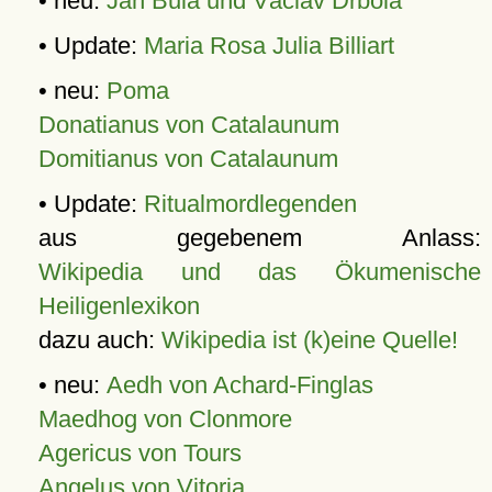
• neu:
Jan Bula und Václav Drbola
• Update:
Maria Rosa Julia Billiart
• neu:
Poma
Donatianus von Catalaunum
Domitianus von Catalaunum
• Update:
Ritualmordlegenden
aus gegebenem Anlass:
Wikipedia und das Ökumenische
Heiligenlexikon
dazu auch:
Wikipedia ist (k)eine Quelle!
• neu:
Aedh von Achard-Finglas
Maedhog von Clonmore
Agericus von Tours
Angelus von Vitoria