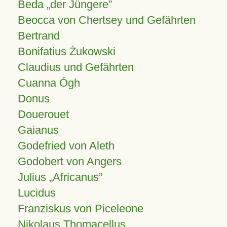
Beda „der Jüngere”
Beocca von Chertsey und Gefährten
Bertrand
Bonifatius Żukowski
Claudius und Gefährten
Cuanna Ógh
Donus
Douerouet
Gaianus
Godefried von Aleth
Godobert von Angers
Julius
Africanus
Lucidus
Franziskus von Piceleone
Nikolaus Thomacellus