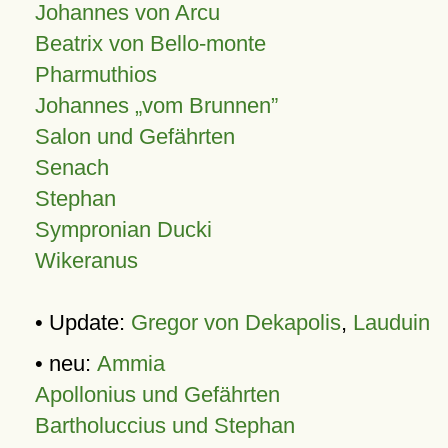
Johannes von Arcu
Beatrix von Bello-monte
Pharmuthios
Johannes
vom Brunnen
Salon und Gefährten
Senach
Stephan
Sympronian Ducki
Wikeranus
• Update:
Gregor von Dekapolis
,
Lauduin
• neu:
Ammia
Apollonius und Gefährten
Bartholuccius und Stephan