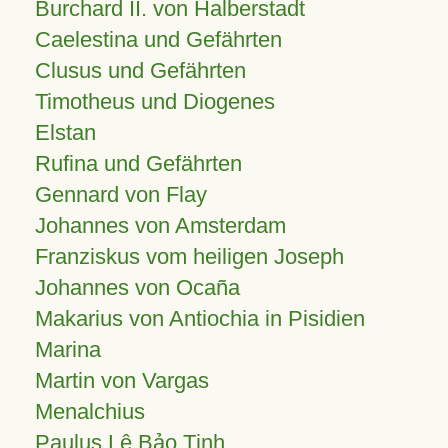
Burchard II. von Halberstadt
Caelestina und Gefährten
Clusus und Gefährten
Timotheus und Diogenes
Elstan
Rufina und Gefährten
Gennard von Flay
Johannes von Amsterdam
Franziskus vom heiligen Joseph
Johannes von Ocaña
Makarius von Antiochia in Pisidien
Marina
Martin von Vargas
Menalchius
Paulus Lê Bảo Tịnh