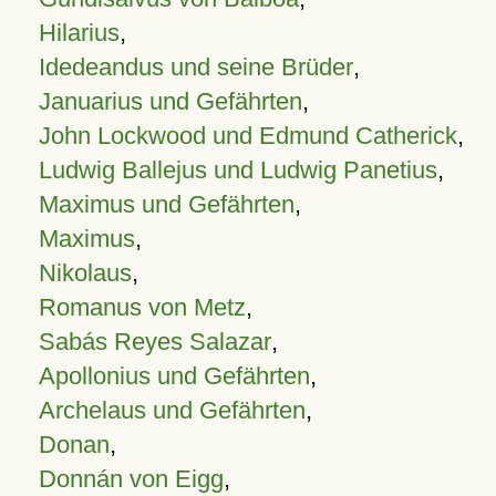
Hilarius
,
Idedeandus und seine Brüder
,
Januarius und Gefährten
,
John Lockwood und Edmund Catherick
,
Ludwig Ballejus und Ludwig Panetius
,
Maximus und Gefährten
,
Maximus
,
Nikolaus
,
Romanus von Metz
,
Sabás Reyes Salazar
,
Apollonius und Gefährten
,
Archelaus und Gefährten
,
Donan
,
Donnán von Eigg
,