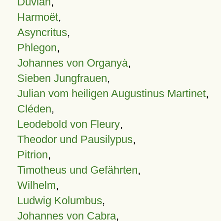
Duvian
,
Harmoët
,
Asyncritus
,
Phlegon
,
Johannes von Organyà
,
Sieben Jungfrauen
,
Julian vom heiligen Augustinus Martinet
,
Cléden
,
Leodebold von Fleury
,
Theodor und Pausilypus
,
Pitrion
,
Timotheus und Gefährten
,
Wilhelm
,
Ludwig Kolumbus
,
Johannes von Cabra
,