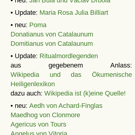
• neu:
Jan Bula und Václav Drbola
• Update:
Maria Rosa Julia Billiart
• neu:
Poma
Donatianus von Catalaunum
Domitianus von Catalaunum
• Update:
Ritualmordlegenden
aus gegebenem Anlass:
Wikipedia und das Ökumenische
Heiligenlexikon
dazu auch:
Wikipedia ist (k)eine Quelle!
• neu:
Aedh von Achard-Finglas
Maedhog von Clonmore
Agericus von Tours
Angelus von Vitoria