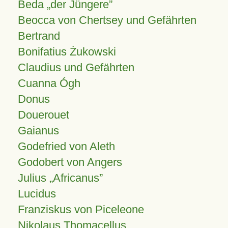
Beda „der Jüngere”
Beocca von Chertsey und Gefährten
Bertrand
Bonifatius Żukowski
Claudius und Gefährten
Cuanna Ógh
Donus
Douerouet
Gaianus
Godefried von Aleth
Godobert von Angers
Julius
Africanus
Lucidus
Franziskus von Piceleone
Nikolaus Thomacellus