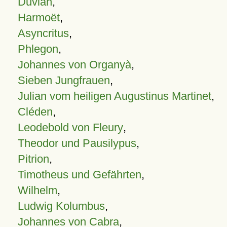
Duvian
,
Harmoët
,
Asyncritus
,
Phlegon
,
Johannes von Organyà
,
Sieben Jungfrauen
,
Julian vom heiligen Augustinus Martinet
,
Cléden
,
Leodebold von Fleury
,
Theodor und Pausilypus
,
Pitrion
,
Timotheus und Gefährten
,
Wilhelm
,
Ludwig Kolumbus
,
Johannes von Cabra
,