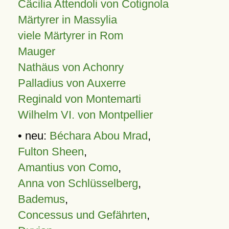
Cäcilia Attendoli von Cotignola
Märtyrer in Massylia
viele Märtyrer in Rom
Mauger
Nathäus von Achonry
Palladius von Auxerre
Reginald von Montemarti
Wilhelm VI. von Montpellier
• neu:
Béchara Abou Mrad
,
Fulton Sheen
,
Amantius von Como
,
Anna von Schlüsselberg
,
Bademus
,
Concessus und Gefährten
,