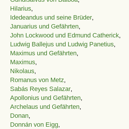
Hilarius
,
Idedeandus und seine Brüder
,
Januarius und Gefährten
,
John Lockwood und Edmund Catherick
,
Ludwig Ballejus und Ludwig Panetius
,
Maximus und Gefährten
,
Maximus
,
Nikolaus
,
Romanus von Metz
,
Sabás Reyes Salazar
,
Apollonius und Gefährten
,
Archelaus und Gefährten
,
Donan
,
Donnán von Eigg
,