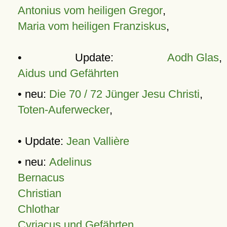
Antonius vom heiligen Gregor
,
Maria vom heiligen Franziskus
,
• Update:
Aodh Glas
,
Aidus und Gefährten
• neu:
Die 70 / 72 Jünger Jesu Christi
,
Toten-Auferwecker
,
• Update:
Jean Vallière
• neu:
Adelinus
Bernacus
Christian
Chlothar
Cyriacus und Gefährten