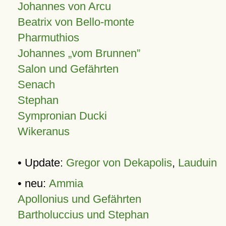
Johannes von Arcu
Beatrix von Bello-monte
Pharmuthios
Johannes
vom Brunnen
Salon und Gefährten
Senach
Stephan
Sympronian Ducki
Wikeranus
• Update:
Gregor von Dekapolis
,
Lauduin
• neu:
Ammia
Apollonius und Gefährten
Bartholuccius und Stephan