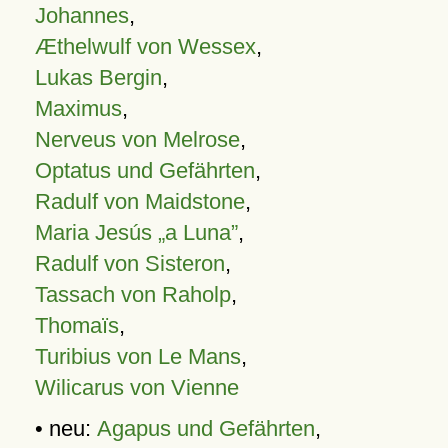
Johannes
,
Æthelwulf von Wessex
,
Lukas Bergin
,
Maximus
,
Nerveus von Melrose
,
Optatus und Gefährten
,
Radulf von Maidstone
,
Maria Jesús „a Luna”
,
Radulf von Sisteron
,
Tassach von Raholp
,
Thomaïs
,
Turibius von Le Mans
,
Wilicarus von Vienne
• neu:
Agapus und Gefährten
,