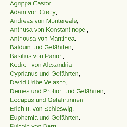
Agrippa Castor
,
Adam von Crécy
,
Andreas von Montereale
,
Anthusa von Konstantinopel
,
Anthousa von Mantinea
,
Balduin und Gefährten
,
Basilius von Parion
,
Kedron von Alexandria
,
Cyprianus und Gefährten
,
David Uribe Velasco
,
Demes und Protion und Gefährten
,
Eocapus und Gefährtinnen
,
Erich II. von Schleswig
,
Euphemia und Gefährten
,
Fulcold von Bern
,