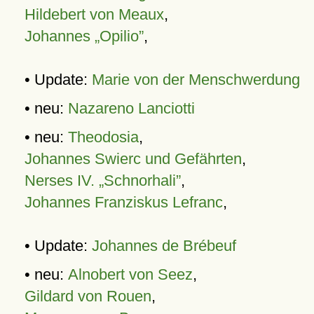
Hildebert von Meaux
,
Johannes „Opilio”
,
• Update:
Marie von der Menschwerdung
• neu:
Nazareno Lanciotti
• neu:
Theodosia
,
Johannes Swierc und Gefährten
,
Nerses IV. „Schnorhali”
,
Johannes Franziskus Lefranc
,
• Update:
Johannes de Brébeuf
• neu:
Alnobert von Seez
,
Gildard von Rouen
,