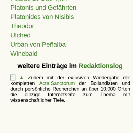
Platonis und Gefährten
Platonides von Nisibis
Theodor
Ulched
Urban von Peñalba
Winebald
weitere Einträge im
Redaktionslog
1
▲
Zudem mit der exlusiven Wiedergabe der
kompletten
Acta Sanctorum
der Bollandisten und
durch persönliche Recherchen an über 10.000 Orten
die einzige Internetseite zum Thema mit
wissenschaftlicher Tiefe.