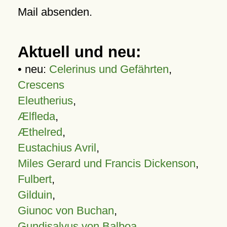
Mail absenden.
Aktuell und neu:
• neu:
Celerinus und Gefährten
,
Crescens
Eleutherius
,
Ælfleda
,
Æthelred
,
Eustachius Avril
,
Miles Gerard und Francis Dickenson
,
Fulbert
,
Gilduin
,
Giunoc von Buchan
,
Gundisalvus von Balboa
,