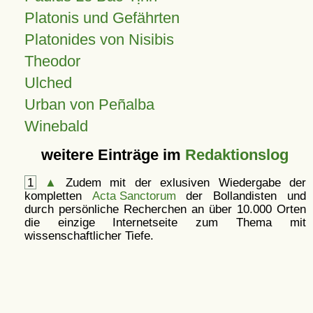
Platonis und Gefährten
Platonides von Nisibis
Theodor
Ulched
Urban von Peñalba
Winebald
weitere Einträge im
Redaktionslog
1
▲
Zudem mit der exlusiven Wiedergabe der
kompletten
Acta Sanctorum
der Bollandisten und
durch persönliche Recherchen an über 10.000 Orten
die einzige Internetseite zum Thema mit
wissenschaftlicher Tiefe.