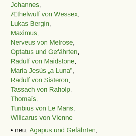
Johannes
,
Æthelwulf von Wessex
,
Lukas Bergin
,
Maximus
,
Nerveus von Melrose
,
Optatus und Gefährten
,
Radulf von Maidstone
,
Maria Jesús „a Luna”
,
Radulf von Sisteron
,
Tassach von Raholp
,
Thomaïs
,
Turibius von Le Mans
,
Wilicarus von Vienne
• neu:
Agapus und Gefährten
,