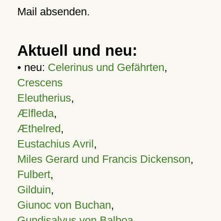
Mail absenden.
Aktuell und neu:
• neu:
Celerinus und Gefährten
,
Crescens
Eleutherius
,
Ælfleda
,
Æthelred
,
Eustachius Avril
,
Miles Gerard und Francis Dickenson
,
Fulbert
,
Gilduin
,
Giunoc von Buchan
,
Gundisalvus von Balboa
,