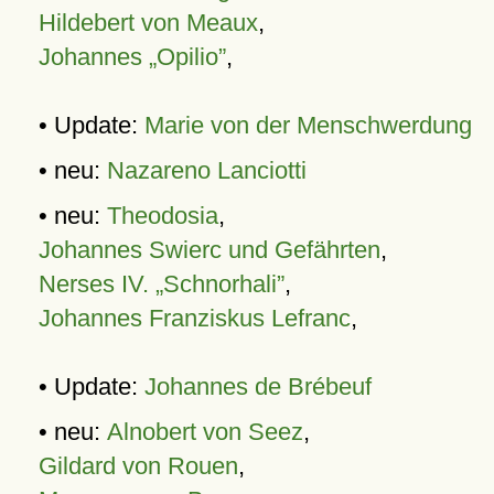
Hildebert von Meaux
,
Johannes „Opilio”
,
• Update:
Marie von der Menschwerdung
• neu:
Nazareno Lanciotti
• neu:
Theodosia
,
Johannes Swierc und Gefährten
,
Nerses IV. „Schnorhali”
,
Johannes Franziskus Lefranc
,
• Update:
Johannes de Brébeuf
• neu:
Alnobert von Seez
,
Gildard von Rouen
,