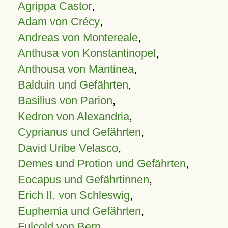
Agrippa Castor
,
Adam von Crécy
,
Andreas von Montereale
,
Anthusa von Konstantinopel
,
Anthousa von Mantinea
,
Balduin und Gefährten
,
Basilius von Parion
,
Kedron von Alexandria
,
Cyprianus und Gefährten
,
David Uribe Velasco
,
Demes und Protion und Gefährten
,
Eocapus und Gefährtinnen
,
Erich II. von Schleswig
,
Euphemia und Gefährten
,
Fulcold von Bern
,