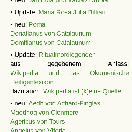
• neu:
Jan Bula und Václav Drbola
• Update:
Maria Rosa Julia Billiart
• neu:
Poma
Donatianus von Catalaunum
Domitianus von Catalaunum
• Update:
Ritualmordlegenden
aus gegebenem Anlass:
Wikipedia und das Ökumenische
Heiligenlexikon
dazu auch:
Wikipedia ist (k)eine Quelle!
• neu:
Aedh von Achard-Finglas
Maedhog von Clonmore
Agericus von Tours
Angelus von Vitoria