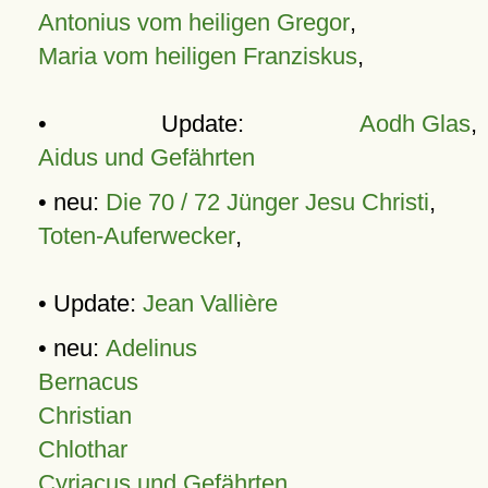
Antonius vom heiligen Gregor
,
Maria vom heiligen Franziskus
,
• Update:
Aodh Glas
,
Aidus und Gefährten
• neu:
Die 70 / 72 Jünger Jesu Christi
,
Toten-Auferwecker
,
• Update:
Jean Vallière
• neu:
Adelinus
Bernacus
Christian
Chlothar
Cyriacus und Gefährten