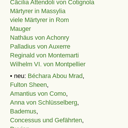
Cäcilia Attendoli von Cotignola
Märtyrer in Massylia
viele Märtyrer in Rom
Mauger
Nathäus von Achonry
Palladius von Auxerre
Reginald von Montemarti
Wilhelm VI. von Montpellier
• neu:
Béchara Abou Mrad
,
Fulton Sheen
,
Amantius von Como
,
Anna von Schlüsselberg
,
Bademus
,
Concessus und Gefährten
,