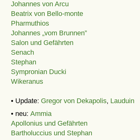
Johannes von Arcu
Beatrix von Bello-monte
Pharmuthios
Johannes
vom Brunnen
Salon und Gefährten
Senach
Stephan
Sympronian Ducki
Wikeranus
• Update:
Gregor von Dekapolis
,
Lauduin
• neu:
Ammia
Apollonius und Gefährten
Bartholuccius und Stephan