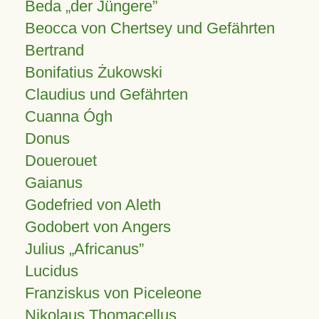
Beda „der Jüngere”
Beocca von Chertsey und Gefährten
Bertrand
Bonifatius Żukowski
Claudius und Gefährten
Cuanna Ógh
Donus
Douerouet
Gaianus
Godefried von Aleth
Godobert von Angers
Julius
Africanus
Lucidus
Franziskus von Piceleone
Nikolaus Thomacellus