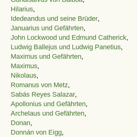
Hilarius
,
Idedeandus und seine Brüder
,
Januarius und Gefährten
,
John Lockwood und Edmund Catherick
,
Ludwig Ballejus und Ludwig Panetius
,
Maximus und Gefährten
,
Maximus
,
Nikolaus
,
Romanus von Metz
,
Sabás Reyes Salazar
,
Apollonius und Gefährten
,
Archelaus und Gefährten
,
Donan
,
Donnán von Eigg
,