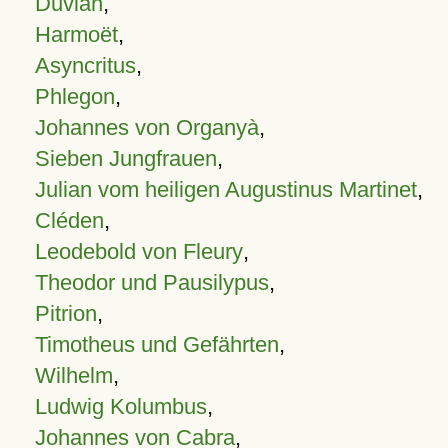
Duvian
,
Harmoët
,
Asyncritus
,
Phlegon
,
Johannes von Organyà
,
Sieben Jungfrauen
,
Julian vom heiligen Augustinus Martinet
,
Cléden
,
Leodebold von Fleury
,
Theodor und Pausilypus
,
Pitrion
,
Timotheus und Gefährten
,
Wilhelm
,
Ludwig Kolumbus
,
Johannes von Cabra
,