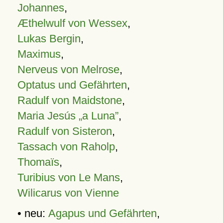
Johannes
,
Æthelwulf von Wessex
,
Lukas Bergin
,
Maximus
,
Nerveus von Melrose
,
Optatus und Gefährten
,
Radulf von Maidstone
,
Maria Jesús „a Luna”
,
Radulf von Sisteron
,
Tassach von Raholp
,
Thomaïs
,
Turibius von Le Mans
,
Wilicarus von Vienne
• neu:
Agapus und Gefährten
,