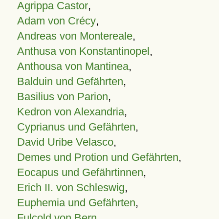
Agrippa Castor
,
Adam von Crécy
,
Andreas von Montereale
,
Anthusa von Konstantinopel
,
Anthousa von Mantinea
,
Balduin und Gefährten
,
Basilius von Parion
,
Kedron von Alexandria
,
Cyprianus und Gefährten
,
David Uribe Velasco
,
Demes und Protion und Gefährten
,
Eocapus und Gefährtinnen
,
Erich II. von Schleswig
,
Euphemia und Gefährten
,
Fulcold von Bern
,