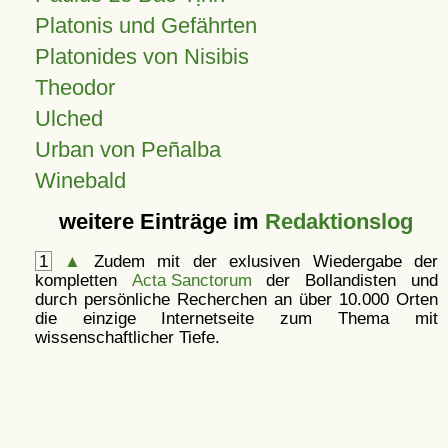
Platonis und Gefährten
Platonides von Nisibis
Theodor
Ulched
Urban von Peñalba
Winebald
weitere Einträge im
Redaktionslog
1
▲
Zudem mit der exlusiven Wiedergabe der
kompletten
Acta Sanctorum
der Bollandisten und
durch persönliche Recherchen an über 10.000 Orten
die einzige Internetseite zum Thema mit
wissenschaftlicher Tiefe.