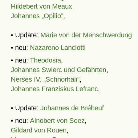
Hildebert von Meaux
,
Johannes „Opilio”
,
• Update:
Marie von der Menschwerdung
• neu:
Nazareno Lanciotti
• neu:
Theodosia
,
Johannes Swierc und Gefährten
,
Nerses IV. „Schnorhali”
,
Johannes Franziskus Lefranc
,
• Update:
Johannes de Brébeuf
• neu:
Alnobert von Seez
,
Gildard von Rouen
,