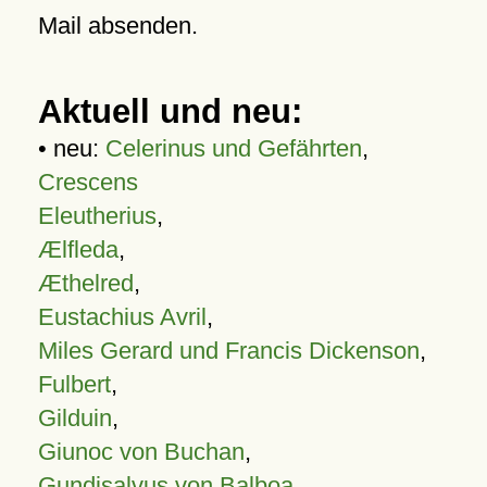
Mail absenden.
Aktuell und neu:
• neu:
Celerinus und Gefährten
,
Crescens
Eleutherius
,
Ælfleda
,
Æthelred
,
Eustachius Avril
,
Miles Gerard und Francis Dickenson
,
Fulbert
,
Gilduin
,
Giunoc von Buchan
,
Gundisalvus von Balboa
,