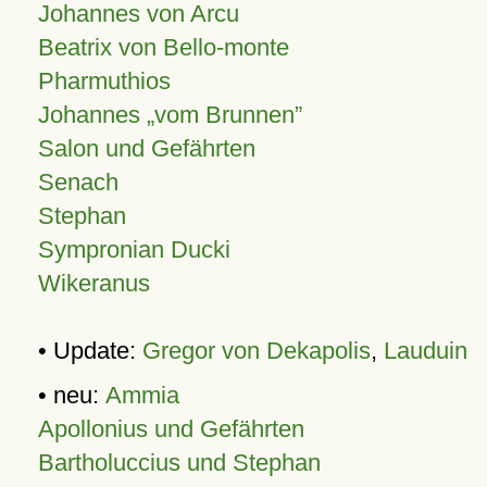
Johannes von Arcu
Beatrix von Bello-monte
Pharmuthios
Johannes
vom Brunnen
Salon und Gefährten
Senach
Stephan
Sympronian Ducki
Wikeranus
• Update:
Gregor von Dekapolis
,
Lauduin
• neu:
Ammia
Apollonius und Gefährten
Bartholuccius und Stephan