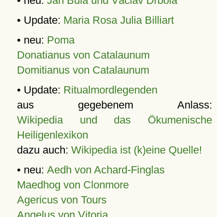
• neu:
Jan Bula und Václav Drbola
• Update:
Maria Rosa Julia Billiart
• neu:
Poma
Donatianus von Catalaunum
Domitianus von Catalaunum
• Update:
Ritualmordlegenden
aus gegebenem Anlass:
Wikipedia und das Ökumenische
Heiligenlexikon
dazu auch:
Wikipedia ist (k)eine Quelle!
• neu:
Aedh von Achard-Finglas
Maedhog von Clonmore
Agericus von Tours
Angelus von Vitoria