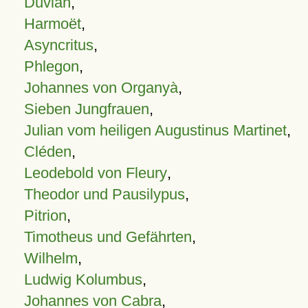
Duvian
,
Harmoët
,
Asyncritus
,
Phlegon
,
Johannes von Organyà
,
Sieben Jungfrauen
,
Julian vom heiligen Augustinus Martinet
,
Cléden
,
Leodebold von Fleury
,
Theodor und Pausilypus
,
Pitrion
,
Timotheus und Gefährten
,
Wilhelm
,
Ludwig Kolumbus
,
Johannes von Cabra
,