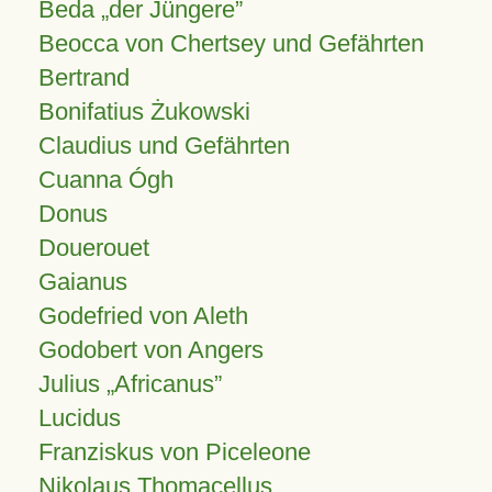
Beda „der Jüngere”
Beocca von Chertsey und Gefährten
Bertrand
Bonifatius Żukowski
Claudius und Gefährten
Cuanna Ógh
Donus
Douerouet
Gaianus
Godefried von Aleth
Godobert von Angers
Julius
Africanus
Lucidus
Franziskus von Piceleone
Nikolaus Thomacellus