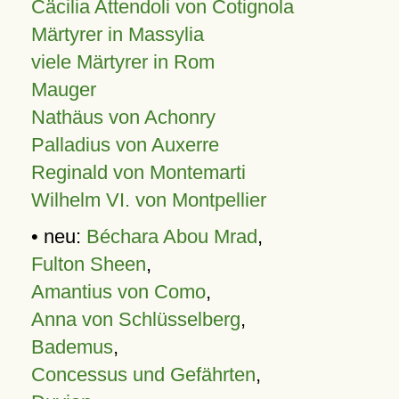
Cäcilia Attendoli von Cotignola
Märtyrer in Massylia
viele Märtyrer in Rom
Mauger
Nathäus von Achonry
Palladius von Auxerre
Reginald von Montemarti
Wilhelm VI. von Montpellier
• neu:
Béchara Abou Mrad
,
Fulton Sheen
,
Amantius von Como
,
Anna von Schlüsselberg
,
Bademus
,
Concessus und Gefährten
,