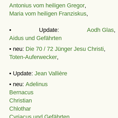
Antonius vom heiligen Gregor
,
Maria vom heiligen Franziskus
,
• Update:
Aodh Glas
,
Aidus und Gefährten
• neu:
Die 70 / 72 Jünger Jesu Christi
,
Toten-Auferwecker
,
• Update:
Jean Vallière
• neu:
Adelinus
Bernacus
Christian
Chlothar
Cyriacus und Gefährten