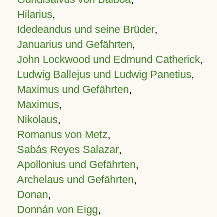
Hilarius
,
Idedeandus und seine Brüder
,
Januarius und Gefährten
,
John Lockwood und Edmund Catherick
,
Ludwig Ballejus und Ludwig Panetius
,
Maximus und Gefährten
,
Maximus
,
Nikolaus
,
Romanus von Metz
,
Sabás Reyes Salazar
,
Apollonius und Gefährten
,
Archelaus und Gefährten
,
Donan
,
Donnán von Eigg
,