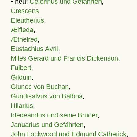
• neu:
Celerinus und Gefährten
,
Crescens
Eleutherius
,
Ælfleda
,
Æthelred
,
Eustachius Avril
,
Miles Gerard und Francis Dickenson
,
Fulbert
,
Gilduin
,
Giunoc von Buchan
,
Gundisalvus von Balboa
,
Hilarius
,
Idedeandus und seine Brüder
,
Januarius und Gefährten
,
John Lockwood und Edmund Catherick
,