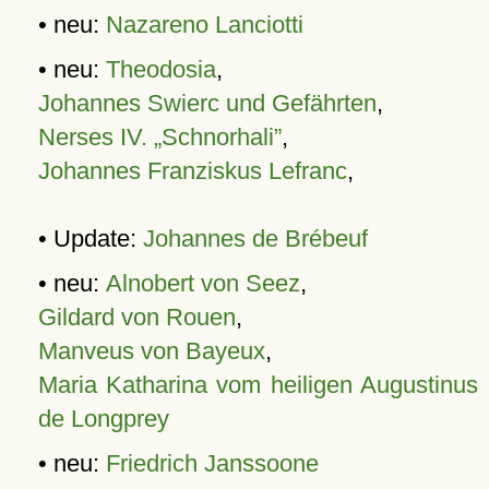
• neu:
Nazareno Lanciotti
• neu:
Theodosia
,
Johannes Swierc und Gefährten
,
Nerses IV. „Schnorhali”
,
Johannes Franziskus Lefranc
,
• Update:
Johannes de Brébeuf
• neu:
Alnobert von Seez
,
Gildard von Rouen
,
Manveus von Bayeux
,
Maria Katharina vom heiligen Augustinus
de Longprey
• neu:
Friedrich Janssoone