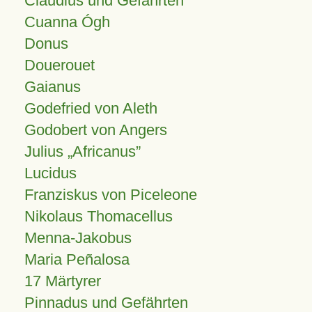
Claudius und Gefährten
Cuanna Ógh
Donus
Douerouet
Gaianus
Godefried von Aleth
Godobert von Angers
Julius
Africanus
Lucidus
Franziskus von Piceleone
Nikolaus Thomacellus
Menna-Jakobus
Maria Peñalosa
17 Märtyrer
Pinnadus und Gefährten