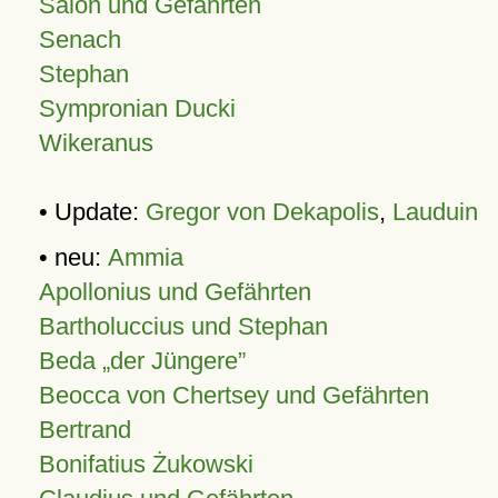
Salon und Gefährten
Senach
Stephan
Sympronian Ducki
Wikeranus
• Update:
Gregor von Dekapolis
,
Lauduin
• neu:
Ammia
Apollonius und Gefährten
Bartholuccius und Stephan
Beda „der Jüngere”
Beocca von Chertsey und Gefährten
Bertrand
Bonifatius Żukowski