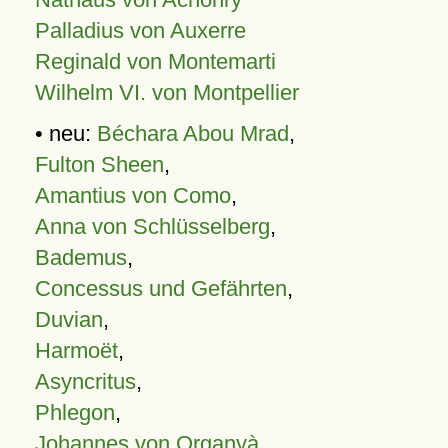
Palladius von Auxerre
Reginald von Montemarti
Wilhelm VI. von Montpellier
• neu:
Béchara Abou Mrad
,
Fulton Sheen
,
Amantius von Como
,
Anna von Schlüsselberg
,
Bademus
,
Concessus und Gefährten
,
Duvian
,
Harmoët
,
Asyncritus
,
Phlegon
,
Johannes von Organyà
,