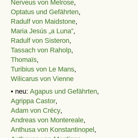
Nerveus von Melrose
,
Optatus und Gefährten
,
Radulf von Maidstone
,
Maria Jesús „a Luna”
,
Radulf von Sisteron
,
Tassach von Raholp
,
Thomaïs
,
Turibius von Le Mans
,
Wilicarus von Vienne
• neu:
Agapus und Gefährten
,
Agrippa Castor
,
Adam von Crécy
,
Andreas von Montereale
,
Anthusa von Konstantinopel
,