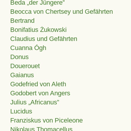
Beda „der Jüngere”
Beocca von Chertsey und Gefährten
Bertrand
Bonifatius Żukowski
Claudius und Gefährten
Cuanna Ógh
Donus
Douerouet
Gaianus
Godefried von Aleth
Godobert von Angers
Julius
Africanus
Lucidus
Franziskus von Piceleone
Nikolaus Thomacellus