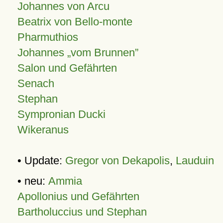
Johannes von Arcu
Beatrix von Bello-monte
Pharmuthios
Johannes
vom Brunnen
Salon und Gefährten
Senach
Stephan
Sympronian Ducki
Wikeranus
• Update:
Gregor von Dekapolis
,
Lauduin
• neu:
Ammia
Apollonius und Gefährten
Bartholuccius und Stephan