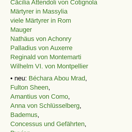
Cäcilia Attendoli von Cotignola
Märtyrer in Massylia
viele Märtyrer in Rom
Mauger
Nathäus von Achonry
Palladius von Auxerre
Reginald von Montemarti
Wilhelm VI. von Montpellier
• neu:
Béchara Abou Mrad
,
Fulton Sheen
,
Amantius von Como
,
Anna von Schlüsselberg
,
Bademus
,
Concessus und Gefährten
,