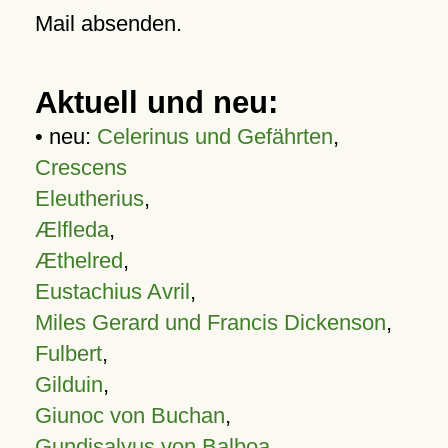
Mail absenden.
Aktuell und neu:
• neu:
Celerinus und Gefährten
,
Crescens
Eleutherius
,
Ælfleda
,
Æthelred
,
Eustachius Avril
,
Miles Gerard und Francis Dickenson
,
Fulbert
,
Gilduin
,
Giunoc von Buchan
,
Gundisalvus von Balboa
,