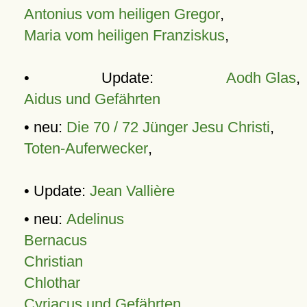
Antonius vom heiligen Gregor
,
Maria vom heiligen Franziskus
,
• Update:
Aodh Glas
,
Aidus und Gefährten
• neu:
Die 70 / 72 Jünger Jesu Christi
,
Toten-Auferwecker
,
• Update:
Jean Vallière
• neu:
Adelinus
Bernacus
Christian
Chlothar
Cyriacus und Gefährten