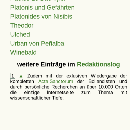
Platonis und Gefährten
Platonides von Nisibis
Theodor
Ulched
Urban von Peñalba
Winebald
weitere Einträge im
Redaktionslog
1
▲
Zudem mit der exlusiven Wiedergabe der
kompletten
Acta Sanctorum
der Bollandisten und
durch persönliche Recherchen an über 10.000 Orten
die einzige Internetseite zum Thema mit
wissenschaftlicher Tiefe.