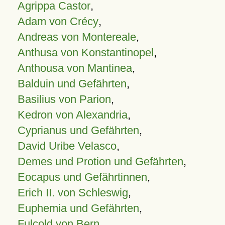
Agrippa Castor
,
Adam von Crécy
,
Andreas von Montereale
,
Anthusa von Konstantinopel
,
Anthousa von Mantinea
,
Balduin und Gefährten
,
Basilius von Parion
,
Kedron von Alexandria
,
Cyprianus und Gefährten
,
David Uribe Velasco
,
Demes und Protion und Gefährten
,
Eocapus und Gefährtinnen
,
Erich II. von Schleswig
,
Euphemia und Gefährten
,
Fulcold von Bern
,