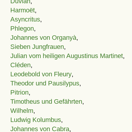
Duvian
,
Harmoët
,
Asyncritus
,
Phlegon
,
Johannes von Organyà
,
Sieben Jungfrauen
,
Julian vom heiligen Augustinus Martinet
,
Cléden
,
Leodebold von Fleury
,
Theodor und Pausilypus
,
Pitrion
,
Timotheus und Gefährten
,
Wilhelm
,
Ludwig Kolumbus
,
Johannes von Cabra
,