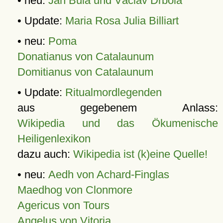
• neu:
Jan Bula und Václav Drbola
• Update:
Maria Rosa Julia Billiart
• neu:
Poma
Donatianus von Catalaunum
Domitianus von Catalaunum
• Update:
Ritualmordlegenden
aus gegebenem Anlass:
Wikipedia und das Ökumenische
Heiligenlexikon
dazu auch:
Wikipedia ist (k)eine Quelle!
• neu:
Aedh von Achard-Finglas
Maedhog von Clonmore
Agericus von Tours
Angelus von Vitoria