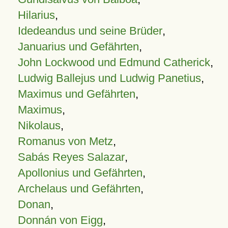
Hilarius
,
Idedeandus und seine Brüder
,
Januarius und Gefährten
,
John Lockwood und Edmund Catherick
,
Ludwig Ballejus und Ludwig Panetius
,
Maximus und Gefährten
,
Maximus
,
Nikolaus
,
Romanus von Metz
,
Sabás Reyes Salazar
,
Apollonius und Gefährten
,
Archelaus und Gefährten
,
Donan
,
Donnán von Eigg
,