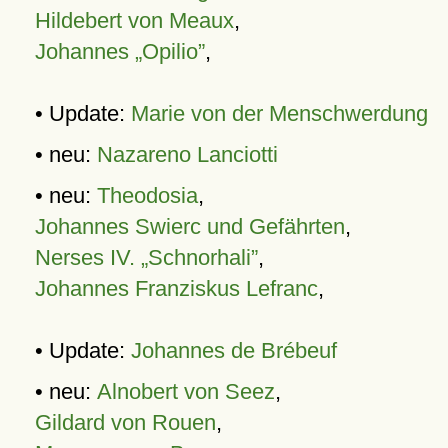
Hildebert von Meaux
,
Johannes „Opilio”
,
• Update:
Marie von der Menschwerdung
• neu:
Nazareno Lanciotti
• neu:
Theodosia
,
Johannes Swierc und Gefährten
,
Nerses IV. „Schnorhali”
,
Johannes Franziskus Lefranc
,
• Update:
Johannes de Brébeuf
• neu:
Alnobert von Seez
,
Gildard von Rouen
,