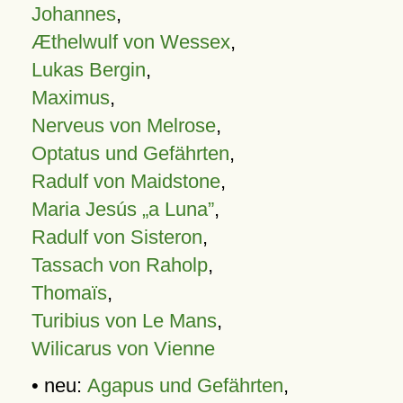
Johannes
,
Æthelwulf von Wessex
,
Lukas Bergin
,
Maximus
,
Nerveus von Melrose
,
Optatus und Gefährten
,
Radulf von Maidstone
,
Maria Jesús „a Luna”
,
Radulf von Sisteron
,
Tassach von Raholp
,
Thomaïs
,
Turibius von Le Mans
,
Wilicarus von Vienne
• neu:
Agapus und Gefährten
,