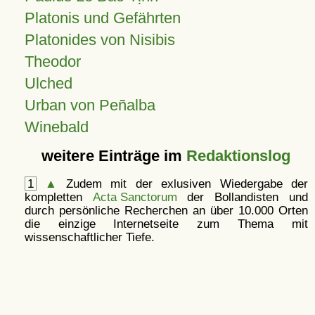
Platonis und Gefährten
Platonides von Nisibis
Theodor
Ulched
Urban von Peñalba
Winebald
weitere Einträge im
Redaktionslog
1
▲
Zudem mit der exlusiven Wiedergabe der
kompletten
Acta Sanctorum
der Bollandisten und
durch persönliche Recherchen an über 10.000 Orten
die einzige Internetseite zum Thema mit
wissenschaftlicher Tiefe.