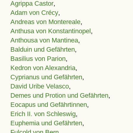
Agrippa Castor
,
Adam von Crécy
,
Andreas von Montereale
,
Anthusa von Konstantinopel
,
Anthousa von Mantinea
,
Balduin und Gefährten
,
Basilius von Parion
,
Kedron von Alexandria
,
Cyprianus und Gefährten
,
David Uribe Velasco
,
Demes und Protion und Gefährten
,
Eocapus und Gefährtinnen
,
Erich II. von Schleswig
,
Euphemia und Gefährten
,
Fulcold von Bern
,