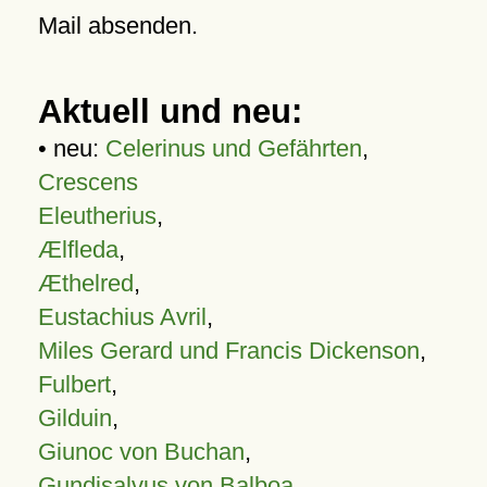
Mail absenden.
Aktuell und neu:
• neu:
Celerinus und Gefährten
,
Crescens
Eleutherius
,
Ælfleda
,
Æthelred
,
Eustachius Avril
,
Miles Gerard und Francis Dickenson
,
Fulbert
,
Gilduin
,
Giunoc von Buchan
,
Gundisalvus von Balboa
,