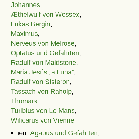
Johannes
,
Æthelwulf von Wessex
,
Lukas Bergin
,
Maximus
,
Nerveus von Melrose
,
Optatus und Gefährten
,
Radulf von Maidstone
,
Maria Jesús „a Luna”
,
Radulf von Sisteron
,
Tassach von Raholp
,
Thomaïs
,
Turibius von Le Mans
,
Wilicarus von Vienne
• neu:
Agapus und Gefährten
,