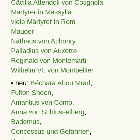
Cäcilia Attendoli von Cotignola
Märtyrer in Massylia
viele Märtyrer in Rom
Mauger
Nathäus von Achonry
Palladius von Auxerre
Reginald von Montemarti
Wilhelm VI. von Montpellier
• neu:
Béchara Abou Mrad
,
Fulton Sheen
,
Amantius von Como
,
Anna von Schlüsselberg
,
Bademus
,
Concessus und Gefährten
,