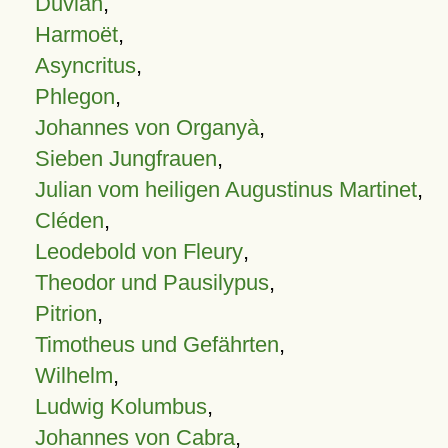
Duvian
,
Harmoët
,
Asyncritus
,
Phlegon
,
Johannes von Organyà
,
Sieben Jungfrauen
,
Julian vom heiligen Augustinus Martinet
,
Cléden
,
Leodebold von Fleury
,
Theodor und Pausilypus
,
Pitrion
,
Timotheus und Gefährten
,
Wilhelm
,
Ludwig Kolumbus
,
Johannes von Cabra
,