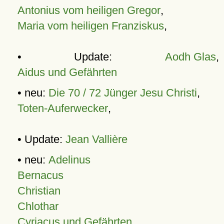
Antonius vom heiligen Gregor
,
Maria vom heiligen Franziskus
,
• Update:
Aodh Glas
,
Aidus und Gefährten
• neu:
Die 70 / 72 Jünger Jesu Christi
,
Toten-Auferwecker
,
• Update:
Jean Vallière
• neu:
Adelinus
Bernacus
Christian
Chlothar
Cyriacus und Gefährten