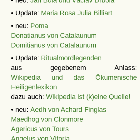
• neu:
Jan Bula und Václav Drbola
• Update:
Maria Rosa Julia Billiart
• neu:
Poma
Donatianus von Catalaunum
Domitianus von Catalaunum
• Update:
Ritualmordlegenden
aus gegebenem Anlass:
Wikipedia und das Ökumenische
Heiligenlexikon
dazu auch:
Wikipedia ist (k)eine Quelle!
• neu:
Aedh von Achard-Finglas
Maedhog von Clonmore
Agericus von Tours
Angelus von Vitoria