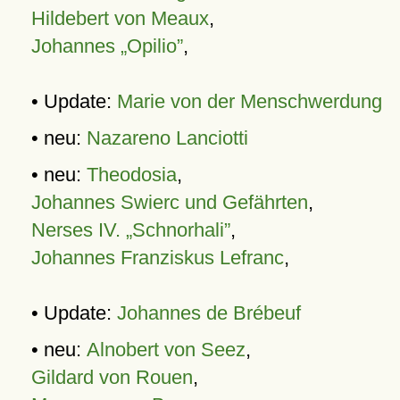
Hildebert von Meaux
,
Johannes „Opilio”
,
• Update:
Marie von der Menschwerdung
• neu:
Nazareno Lanciotti
• neu:
Theodosia
,
Johannes Swierc und Gefährten
,
Nerses IV. „Schnorhali”
,
Johannes Franziskus Lefranc
,
• Update:
Johannes de Brébeuf
• neu:
Alnobert von Seez
,
Gildard von Rouen
,