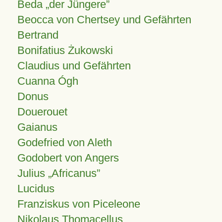
Beda „der Jüngere”
Beocca von Chertsey und Gefährten
Bertrand
Bonifatius Żukowski
Claudius und Gefährten
Cuanna Ógh
Donus
Douerouet
Gaianus
Godefried von Aleth
Godobert von Angers
Julius
Africanus
Lucidus
Franziskus von Piceleone
Nikolaus Thomacellus