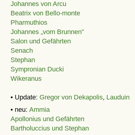
Johannes von Arcu
Beatrix von Bello-monte
Pharmuthios
Johannes
vom Brunnen
Salon und Gefährten
Senach
Stephan
Sympronian Ducki
Wikeranus
• Update:
Gregor von Dekapolis
,
Lauduin
• neu:
Ammia
Apollonius und Gefährten
Bartholuccius und Stephan