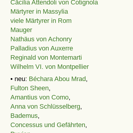
Cäcilia Attendoli von Cotignola
Märtyrer in Massylia
viele Märtyrer in Rom
Mauger
Nathäus von Achonry
Palladius von Auxerre
Reginald von Montemarti
Wilhelm VI. von Montpellier
• neu:
Béchara Abou Mrad
,
Fulton Sheen
,
Amantius von Como
,
Anna von Schlüsselberg
,
Bademus
,
Concessus und Gefährten
,