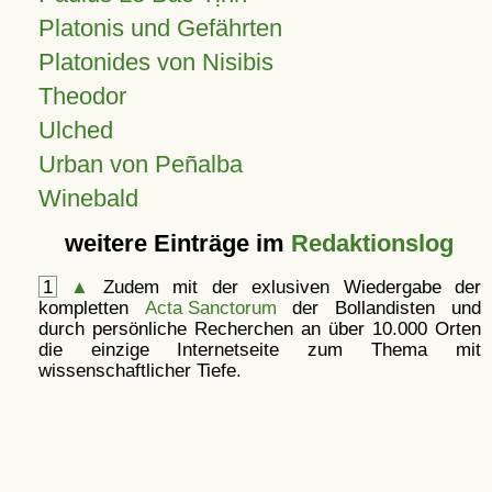
Platonis und Gefährten
Platonides von Nisibis
Theodor
Ulched
Urban von Peñalba
Winebald
weitere Einträge im
Redaktionslog
1
▲
Zudem mit der exlusiven Wiedergabe der
kompletten
Acta Sanctorum
der Bollandisten und
durch persönliche Recherchen an über 10.000 Orten
die einzige Internetseite zum Thema mit
wissenschaftlicher Tiefe.