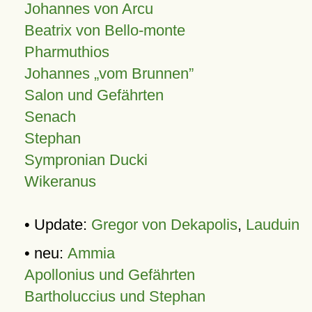
Johannes von Arcu
Beatrix von Bello-monte
Pharmuthios
Johannes
vom Brunnen
Salon und Gefährten
Senach
Stephan
Sympronian Ducki
Wikeranus
• Update:
Gregor von Dekapolis
,
Lauduin
• neu:
Ammia
Apollonius und Gefährten
Bartholuccius und Stephan