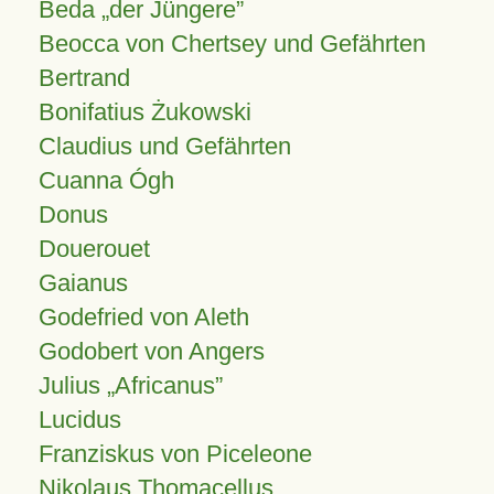
Beda „der Jüngere”
Beocca von Chertsey und Gefährten
Bertrand
Bonifatius Żukowski
Claudius und Gefährten
Cuanna Ógh
Donus
Douerouet
Gaianus
Godefried von Aleth
Godobert von Angers
Julius
Africanus
Lucidus
Franziskus von Piceleone
Nikolaus Thomacellus