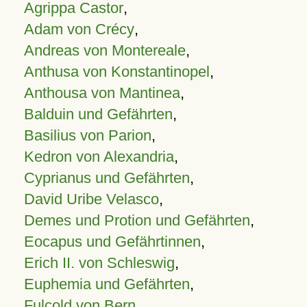
Agrippa Castor
,
Adam von Crécy
,
Andreas von Montereale
,
Anthusa von Konstantinopel
,
Anthousa von Mantinea
,
Balduin und Gefährten
,
Basilius von Parion
,
Kedron von Alexandria
,
Cyprianus und Gefährten
,
David Uribe Velasco
,
Demes und Protion und Gefährten
,
Eocapus und Gefährtinnen
,
Erich II. von Schleswig
,
Euphemia und Gefährten
,
Fulcold von Bern
,