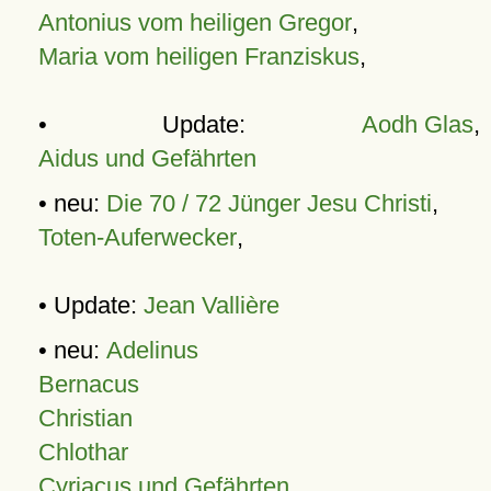
Antonius vom heiligen Gregor
,
Maria vom heiligen Franziskus
,
• Update:
Aodh Glas
,
Aidus und Gefährten
• neu:
Die 70 / 72 Jünger Jesu Christi
,
Toten-Auferwecker
,
• Update:
Jean Vallière
• neu:
Adelinus
Bernacus
Christian
Chlothar
Cyriacus und Gefährten