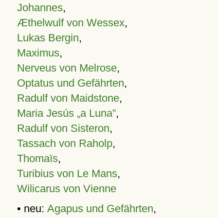
Johannes
,
Æthelwulf von Wessex
,
Lukas Bergin
,
Maximus
,
Nerveus von Melrose
,
Optatus und Gefährten
,
Radulf von Maidstone
,
Maria Jesús „a Luna”
,
Radulf von Sisteron
,
Tassach von Raholp
,
Thomaïs
,
Turibius von Le Mans
,
Wilicarus von Vienne
• neu:
Agapus und Gefährten
,