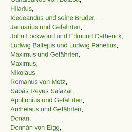
Hilarius
,
Idedeandus und seine Brüder
,
Januarius und Gefährten
,
John Lockwood und Edmund Catherick
,
Ludwig Ballejus und Ludwig Panetius
,
Maximus und Gefährten
,
Maximus
,
Nikolaus
,
Romanus von Metz
,
Sabás Reyes Salazar
,
Apollonius und Gefährten
,
Archelaus und Gefährten
,
Donan
,
Donnán von Eigg
,