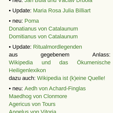
• neu:
Jan Bula und Václav Drbola
• Update:
Maria Rosa Julia Billiart
• neu:
Poma
Donatianus von Catalaunum
Domitianus von Catalaunum
• Update:
Ritualmordlegenden
aus gegebenem Anlass:
Wikipedia und das Ökumenische
Heiligenlexikon
dazu auch:
Wikipedia ist (k)eine Quelle!
• neu:
Aedh von Achard-Finglas
Maedhog von Clonmore
Agericus von Tours
Angelus von Vitoria