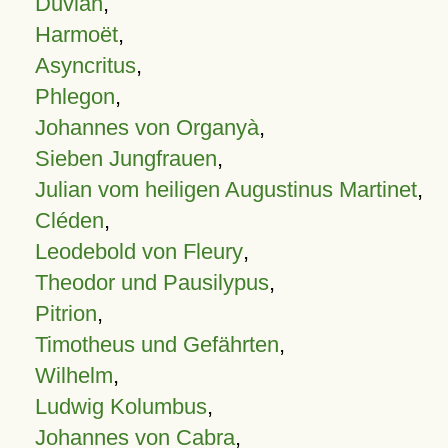
Duvian
,
Harmoët
,
Asyncritus
,
Phlegon
,
Johannes von Organyà
,
Sieben Jungfrauen
,
Julian vom heiligen Augustinus Martinet
,
Cléden
,
Leodebold von Fleury
,
Theodor und Pausilypus
,
Pitrion
,
Timotheus und Gefährten
,
Wilhelm
,
Ludwig Kolumbus
,
Johannes von Cabra
,