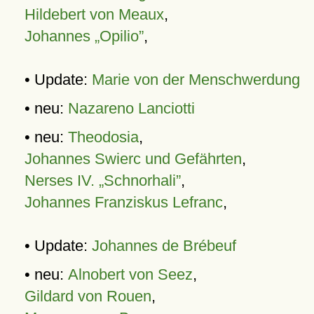
Hildebert von Meaux
,
Johannes „Opilio”
,
• Update:
Marie von der Menschwerdung
• neu:
Nazareno Lanciotti
• neu:
Theodosia
,
Johannes Swierc und Gefährten
,
Nerses IV. „Schnorhali”
,
Johannes Franziskus Lefranc
,
• Update:
Johannes de Brébeuf
• neu:
Alnobert von Seez
,
Gildard von Rouen
,