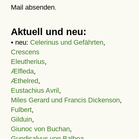
Mail absenden.
Aktuell und neu:
• neu:
Celerinus und Gefährten
,
Crescens
Eleutherius
,
Ælfleda
,
Æthelred
,
Eustachius Avril
,
Miles Gerard und Francis Dickenson
,
Fulbert
,
Gilduin
,
Giunoc von Buchan
,
Gundisalvus von Balboa
,