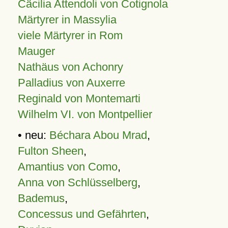
Cäcilia Attendoli von Cotignola
Märtyrer in Massylia
viele Märtyrer in Rom
Mauger
Nathäus von Achonry
Palladius von Auxerre
Reginald von Montemarti
Wilhelm VI. von Montpellier
• neu:
Béchara Abou Mrad
,
Fulton Sheen
,
Amantius von Como
,
Anna von Schlüsselberg
,
Bademus
,
Concessus und Gefährten
,