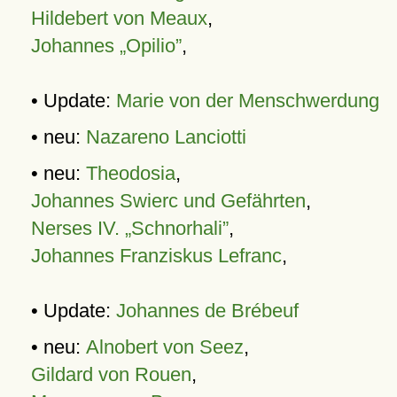
Hildebert von Meaux
,
Johannes „Opilio”
,
• Update:
Marie von der Menschwerdung
• neu:
Nazareno Lanciotti
• neu:
Theodosia
,
Johannes Swierc und Gefährten
,
Nerses IV. „Schnorhali”
,
Johannes Franziskus Lefranc
,
• Update:
Johannes de Brébeuf
• neu:
Alnobert von Seez
,
Gildard von Rouen
,