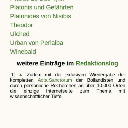
Platonis und Gefährten
Platonides von Nisibis
Theodor
Ulched
Urban von Peñalba
Winebald
weitere Einträge im
Redaktionslog
1
▲
Zudem mit der exlusiven Wiedergabe der
kompletten
Acta Sanctorum
der Bollandisten und
durch persönliche Recherchen an über 10.000 Orten
die einzige Internetseite zum Thema mit
wissenschaftlicher Tiefe.