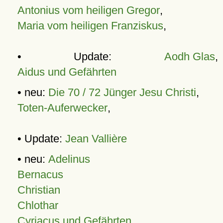
Antonius vom heiligen Gregor
,
Maria vom heiligen Franziskus
,
• Update:
Aodh Glas
,
Aidus und Gefährten
• neu:
Die 70 / 72 Jünger Jesu Christi
,
Toten-Auferwecker
,
• Update:
Jean Vallière
• neu:
Adelinus
Bernacus
Christian
Chlothar
Cyriacus und Gefährten