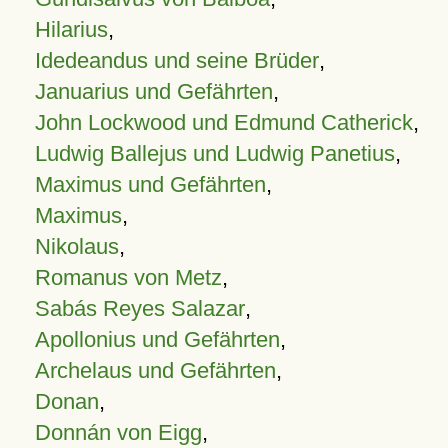
Hilarius
,
Idedeandus und seine Brüder
,
Januarius und Gefährten
,
John Lockwood und Edmund Catherick
,
Ludwig Ballejus und Ludwig Panetius
,
Maximus und Gefährten
,
Maximus
,
Nikolaus
,
Romanus von Metz
,
Sabás Reyes Salazar
,
Apollonius und Gefährten
,
Archelaus und Gefährten
,
Donan
,
Donnán von Eigg
,