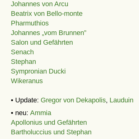
Johannes von Arcu
Beatrix von Bello-monte
Pharmuthios
Johannes
vom Brunnen
Salon und Gefährten
Senach
Stephan
Sympronian Ducki
Wikeranus
• Update:
Gregor von Dekapolis
,
Lauduin
• neu:
Ammia
Apollonius und Gefährten
Bartholuccius und Stephan