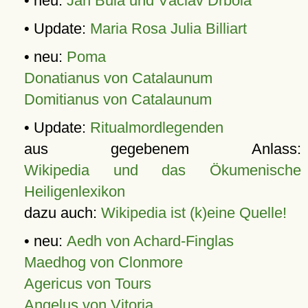
• neu:
Jan Bula und Václav Drbola
• Update:
Maria Rosa Julia Billiart
• neu:
Poma
Donatianus von Catalaunum
Domitianus von Catalaunum
• Update:
Ritualmordlegenden
aus gegebenem Anlass:
Wikipedia und das Ökumenische
Heiligenlexikon
dazu auch:
Wikipedia ist (k)eine Quelle!
• neu:
Aedh von Achard-Finglas
Maedhog von Clonmore
Agericus von Tours
Angelus von Vitoria