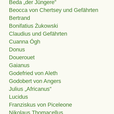
Beda „der Jüngere”
Beocca von Chertsey und Gefährten
Bertrand
Bonifatius Żukowski
Claudius und Gefährten
Cuanna Ógh
Donus
Douerouet
Gaianus
Godefried von Aleth
Godobert von Angers
Julius
Africanus
Lucidus
Franziskus von Piceleone
Nikolaus Thomacellus