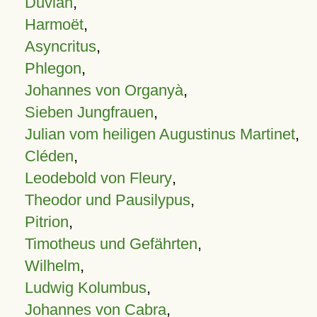
Duvian
,
Harmoët
,
Asyncritus
,
Phlegon
,
Johannes von Organyà
,
Sieben Jungfrauen
,
Julian vom heiligen Augustinus Martinet
,
Cléden
,
Leodebold von Fleury
,
Theodor und Pausilypus
,
Pitrion
,
Timotheus und Gefährten
,
Wilhelm
,
Ludwig Kolumbus
,
Johannes von Cabra
,