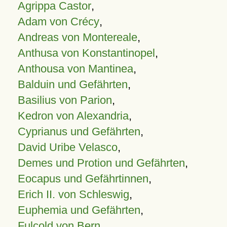
Agrippa Castor
,
Adam von Crécy
,
Andreas von Montereale
,
Anthusa von Konstantinopel
,
Anthousa von Mantinea
,
Balduin und Gefährten
,
Basilius von Parion
,
Kedron von Alexandria
,
Cyprianus und Gefährten
,
David Uribe Velasco
,
Demes und Protion und Gefährten
,
Eocapus und Gefährtinnen
,
Erich II. von Schleswig
,
Euphemia und Gefährten
,
Fulcold von Bern
,