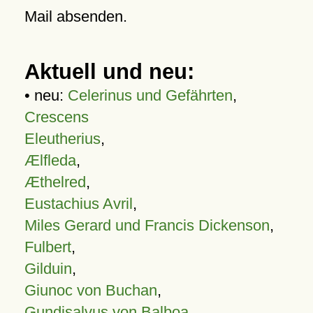
Mail absenden.
Aktuell und neu:
• neu:
Celerinus und Gefährten
,
Crescens
Eleutherius
,
Ælfleda
,
Æthelred
,
Eustachius Avril
,
Miles Gerard und Francis Dickenson
,
Fulbert
,
Gilduin
,
Giunoc von Buchan
,
Gundisalvus von Balboa
,