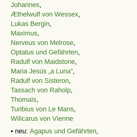
Johannes
,
Æthelwulf von Wessex
,
Lukas Bergin
,
Maximus
,
Nerveus von Melrose
,
Optatus und Gefährten
,
Radulf von Maidstone
,
Maria Jesús „a Luna”
,
Radulf von Sisteron
,
Tassach von Raholp
,
Thomaïs
,
Turibius von Le Mans
,
Wilicarus von Vienne
• neu:
Agapus und Gefährten
,