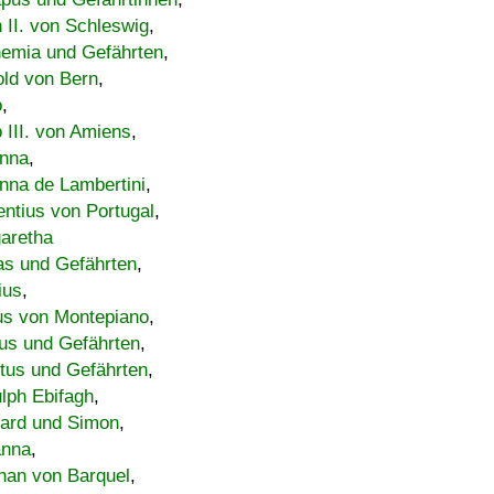
h II. von Schleswig
,
emia und Gefährten
,
old von Bern
,
o
,
 III. von Amiens
,
nna
,
nna de Lambertini
,
entius von Portugal
,
aretha
s und Gefährten
,
ius
,
us von Montepiano
,
us und Gefährten
,
tus und Gefährten
,
lph Ebifagh
,
ard und Simon
,
anna
,
han von Barquel
,