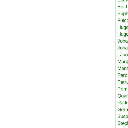
Eric
Euph
Fulc
Hug
Hugo
Joha
Joha
Laur
Marg
Mena
Parc
Petr
Prim
Quar
Radu
Gerh
Sus
Step