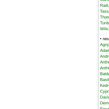
Radu
Tass
Tho
Turi
Wili
• ne
Agri
Adam
Andr
Anth
Anth
Bald
Basi
Kedr
Cypr
Davi
Deme
Eoca