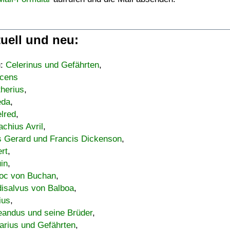
uell und neu:
u:
Celerinus und Gefährten
,
cens
therius
,
eda
,
lred
,
achius Avril
,
s Gerard und Francis Dickenson
,
ert
,
uin
,
oc von Buchan
,
isalvus von Balboa
,
ius
,
eandus und seine Brüder
,
arius und Gefährten
,