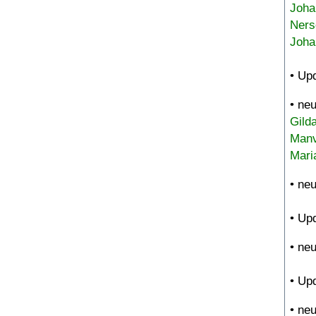
Joha
Ners
Joha
• Up
• ne
Gild
Manv
Mari
• ne
• Up
• ne
• Up
• ne