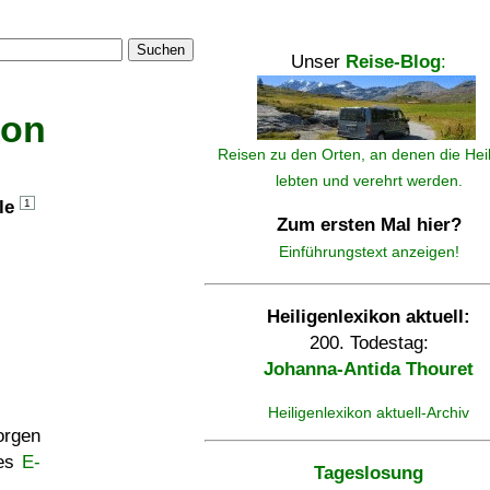
Suchen
Unser
Reise-Blog
:
kon
Reisen zu den Orten, an denen die Hei
lebten und verehrt werden.
lle
1
Zum ersten Mal hier?
Einführungstext anzeigen!
Heiligenlexikon aktuell:
200. Todestag:
Johanna-Antida Thouret
Heiligenlexikon aktuell-Archiv
rgen
ses
E-
Tageslosung