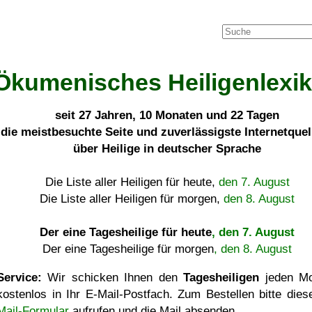
Ökumenisches Heiligenlexi
seit
27 Jahren, 10 Monaten und 22 Tagen
die meistbesuchte Seite und zuverlässigste Internetque
über Heilige in deutscher Sprache
Die Liste aller Heiligen für heute,
den 7. August
Die Liste aller Heiligen für morgen,
den 8. August
Der eine Tagesheilige für heute
, den 7. August
Der eine Tagesheilige für morgen
, den 8. August
Service:
Wir schicken Ihnen den
Tagesheiligen
jeden Mo
kostenlos in Ihr E-Mail-Postfach. Zum Bestellen bitte die
Mail-Formular
aufrufen und die Mail absenden.