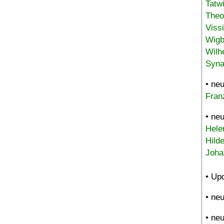
Tatw
Theo
Viss
Wigb
Wilh
Syna
• ne
Fran
• ne
Hele
Hild
Joha
• Up
• ne
• ne