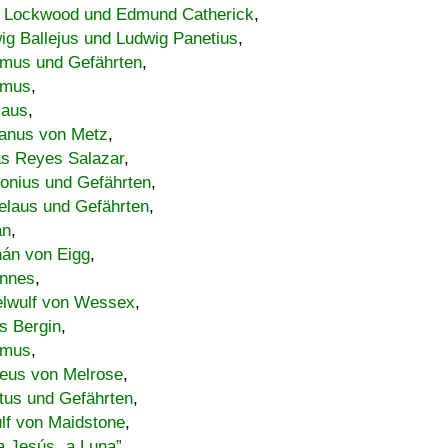
 Lockwood und Edmund Catherick
,
ig Ballejus und Ludwig Panetius
,
mus und Gefährten
,
imus
,
laus
,
nus von Metz
,
s Reyes Salazar
,
lonius und Gefährten
,
elaus und Gefährten
,
an
,
án von Eigg
,
nnes
,
lwulf von Wessex
,
s Bergin
,
imus
,
eus von Melrose
,
tus und Gefährten
,
lf von Maidstone
,
a Jesús „a Luna”
,