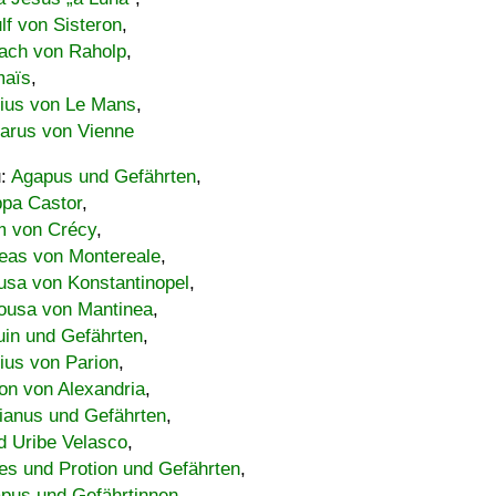
lf von Sisteron
,
ach von Raholp
,
maïs
,
bius von Le Mans
,
carus von Vienne
u:
Agapus und Gefährten
,
ppa Castor
,
 von Crécy
,
eas von Montereale
,
usa von Konstantinopel
,
ousa von Mantinea
,
uin und Gefährten
,
lius von Parion
,
on von Alexandria
,
ianus und Gefährten
,
d Uribe Velasco
,
s und Protion und Gefährten
,
pus und Gefährtinnen
,