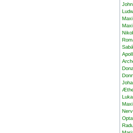
John
Ludw
Maxi
Max
Niko
Roma
Sabá
Apol
Arch
Don
Donn
Joha
Æthe
Luka
Max
Nerv
Opta
Radu
Mari