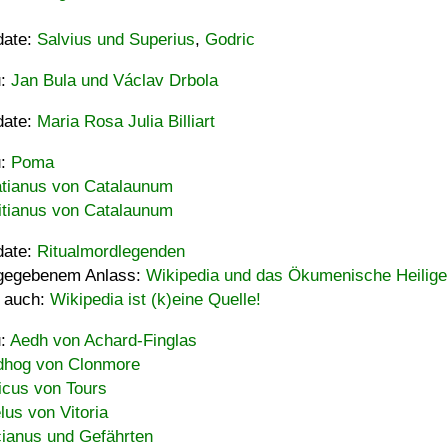
date:
Salvius und Superius
,
Godric
u:
Jan Bula und Václav Drbola
date:
Maria Rosa Julia Billiart
u:
Poma
tianus von Catalaunum
tianus von Catalaunum
date:
Ritualmordlegenden
gegebenem Anlass:
Wikipedia und das Ökumenische Heilige
 auch:
Wikipedia ist (k)eine Quelle!
u:
Aedh von Achard-Finglas
hog von Clonmore
icus von Tours
lus von Vitoria
ianus und Gefährten