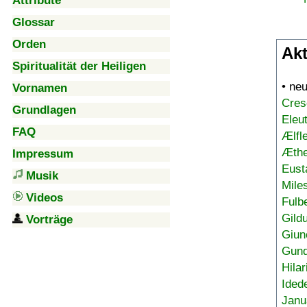
Attribute
Glossar
Orden
Akt
Spiritualität der Heiligen
• ne
Vornamen
Cres
Grundlagen
Eleu
FAQ
Ælfl
Æthe
Impressum
Eust
Musik
Mile
Videos
Fulb
Gild
Vorträge
Giun
Gund
Hilar
Ided
Janu