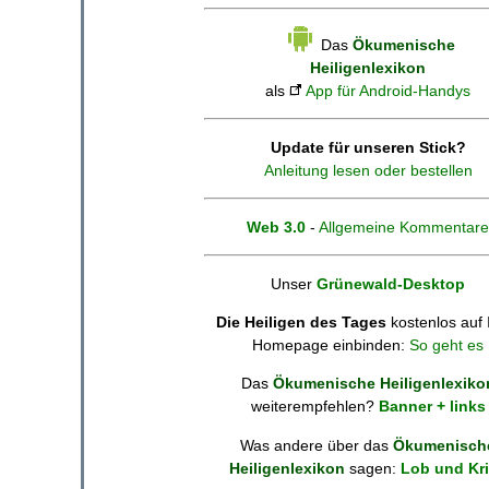
Das
Ökumenische
Heiligenlexikon
als
App für Android-Handys
Update für unseren Stick?
Anleitung lesen oder bestellen
Web 3.0
-
Allgemeine Kommentare
Unser
Grünewald-Desktop
Die Heiligen des Tages
kostenlos auf 
Homepage einbinden:
So geht es
Das
Ökumenische Heiligenlexiko
weiterempfehlen?
Banner + links
Was andere über das
Ökumenisch
Heiligenlexikon
sagen:
Lob und Kri