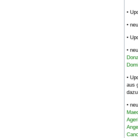
• Up
• ne
• Up
• ne
Dona
Domi
• Up
aus 
dazu
• ne
Maed
Ager
Ange
Canc