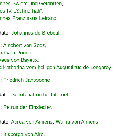
nnes Swierc und Gefährten
,
es IV. „Schnorhali”
,
nnes Franziskus Lefranc
,
date:
Johannes de Brébeuf
u:
Alnobert von Seez
,
ard von Rouen
,
eus von Bayeux
,
a Katharina vom heiligen Augustinus de Longprey
u:
Friedrich Janssoone
date:
Schutzpatron für Internet
u:
Petrus der Einsiedler
,
date:
Aurea von Amiens
,
Wulfia von Amiens
u:
Itisberga von Aire
,