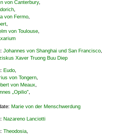
in von Canterbury
,
dorich
,
ia von Fermo
,
ert
,
elm von Toulouse
,
xarium
u:
Johannes von Shanghai und San Francisco
,
ziskus Xaver Truong Buu Diep
u:
Eudo
,
rius von Tongern
,
ebert von Meaux
,
nnes „Opilio”
,
date:
Marie von der Menschwerdung
u:
Nazareno Lanciotti
u:
Theodosia
,