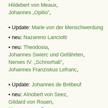
Hildebert von Meaux
,
Johannes „Opilio”
,
• Update:
Marie von der Menschwerdung
• neu:
Nazareno Lanciotti
• neu:
Theodosia
,
Johannes Swierc und Gefährten
,
Nerses IV. „Schnorhali”
,
Johannes Franziskus Lefranc
,
• Update:
Johannes de Brébeuf
• neu:
Alnobert von Seez
,
Gildard von Rouen
,