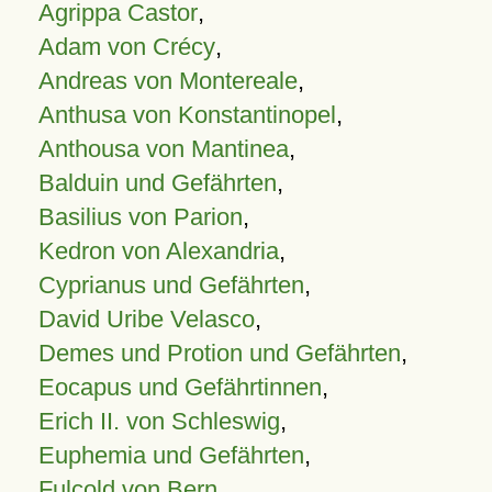
Agrippa Castor
,
Adam von Crécy
,
Andreas von Montereale
,
Anthusa von Konstantinopel
,
Anthousa von Mantinea
,
Balduin und Gefährten
,
Basilius von Parion
,
Kedron von Alexandria
,
Cyprianus und Gefährten
,
David Uribe Velasco
,
Demes und Protion und Gefährten
,
Eocapus und Gefährtinnen
,
Erich II. von Schleswig
,
Euphemia und Gefährten
,
Fulcold von Bern
,