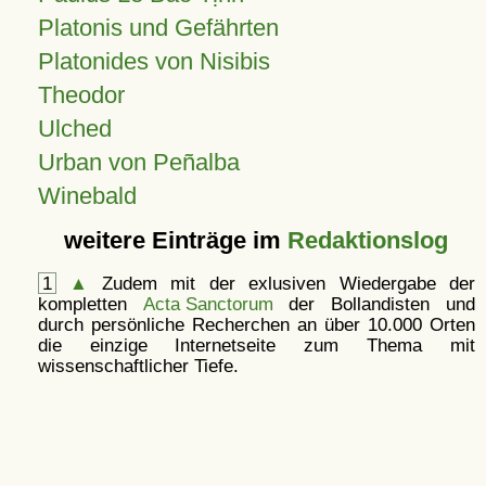
Platonis und Gefährten
Platonides von Nisibis
Theodor
Ulched
Urban von Peñalba
Winebald
weitere Einträge im
Redaktionslog
1
▲
Zudem mit der exlusiven Wiedergabe der
kompletten
Acta Sanctorum
der Bollandisten und
durch persönliche Recherchen an über 10.000 Orten
die einzige Internetseite zum Thema mit
wissenschaftlicher Tiefe.