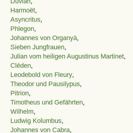
Duvian
,
Harmoët
,
Asyncritus
,
Phlegon
,
Johannes von Organyà
,
Sieben Jungfrauen
,
Julian vom heiligen Augustinus Martinet
,
Cléden
,
Leodebold von Fleury
,
Theodor und Pausilypus
,
Pitrion
,
Timotheus und Gefährten
,
Wilhelm
,
Ludwig Kolumbus
,
Johannes von Cabra
,