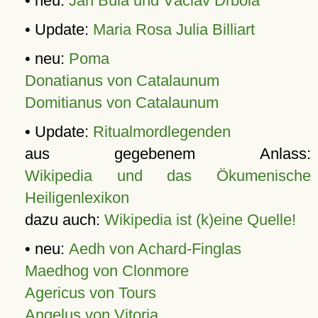
• neu:
Jan Bula und Václav Drbola
• Update:
Maria Rosa Julia Billiart
• neu:
Poma
Donatianus von Catalaunum
Domitianus von Catalaunum
• Update:
Ritualmordlegenden
aus gegebenem Anlass:
Wikipedia und das Ökumenische
Heiligenlexikon
dazu auch:
Wikipedia ist (k)eine Quelle!
• neu:
Aedh von Achard-Finglas
Maedhog von Clonmore
Agericus von Tours
Angelus von Vitoria