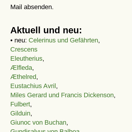
Mail absenden.
Aktuell und neu:
• neu:
Celerinus und Gefährten
,
Crescens
Eleutherius
,
Ælfleda
,
Æthelred
,
Eustachius Avril
,
Miles Gerard und Francis Dickenson
,
Fulbert
,
Gilduin
,
Giunoc von Buchan
,
Gundisalvus von Balboa
,