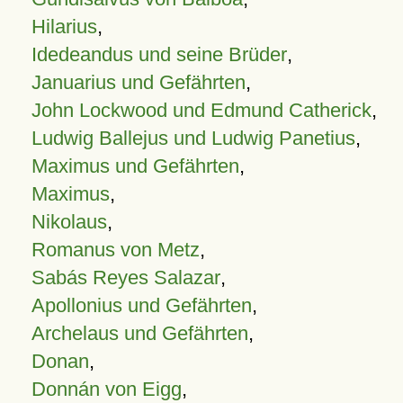
Hilarius
,
Idedeandus und seine Brüder
,
Januarius und Gefährten
,
John Lockwood und Edmund Catherick
,
Ludwig Ballejus und Ludwig Panetius
,
Maximus und Gefährten
,
Maximus
,
Nikolaus
,
Romanus von Metz
,
Sabás Reyes Salazar
,
Apollonius und Gefährten
,
Archelaus und Gefährten
,
Donan
,
Donnán von Eigg
,