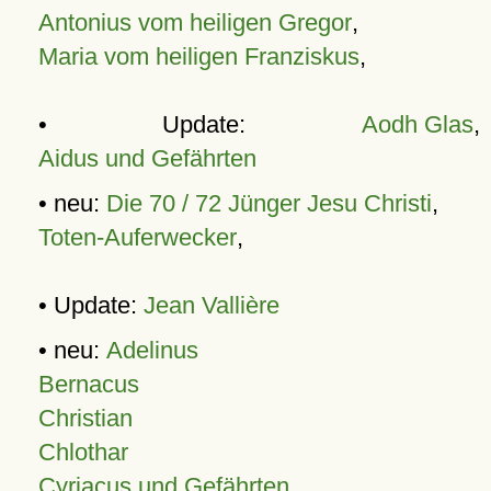
Antonius vom heiligen Gregor
,
Maria vom heiligen Franziskus
,
• Update:
Aodh Glas
,
Aidus und Gefährten
• neu:
Die 70 / 72 Jünger Jesu Christi
,
Toten-Auferwecker
,
• Update:
Jean Vallière
• neu:
Adelinus
Bernacus
Christian
Chlothar
Cyriacus und Gefährten