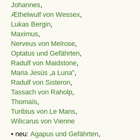
Johannes
,
Æthelwulf von Wessex
,
Lukas Bergin
,
Maximus
,
Nerveus von Melrose
,
Optatus und Gefährten
,
Radulf von Maidstone
,
Maria Jesús „a Luna”
,
Radulf von Sisteron
,
Tassach von Raholp
,
Thomaïs
,
Turibius von Le Mans
,
Wilicarus von Vienne
• neu:
Agapus und Gefährten
,