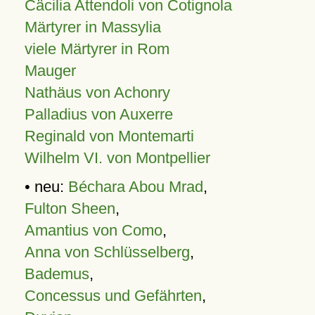
Cäcilia Attendoli von Cotignola
Märtyrer in Massylia
viele Märtyrer in Rom
Mauger
Nathäus von Achonry
Palladius von Auxerre
Reginald von Montemarti
Wilhelm VI. von Montpellier
• neu:
Béchara Abou Mrad
,
Fulton Sheen
,
Amantius von Como
,
Anna von Schlüsselberg
,
Bademus
,
Concessus und Gefährten
,