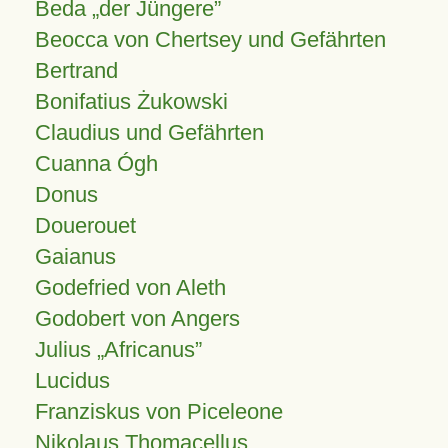
Beda „der Jüngere”
Beocca von Chertsey und Gefährten
Bertrand
Bonifatius Żukowski
Claudius und Gefährten
Cuanna Ógh
Donus
Douerouet
Gaianus
Godefried von Aleth
Godobert von Angers
Julius
Africanus
Lucidus
Franziskus von Piceleone
Nikolaus Thomacellus