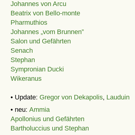
Johannes von Arcu
Beatrix von Bello-monte
Pharmuthios
Johannes
vom Brunnen
Salon und Gefährten
Senach
Stephan
Sympronian Ducki
Wikeranus
• Update:
Gregor von Dekapolis
,
Lauduin
• neu:
Ammia
Apollonius und Gefährten
Bartholuccius und Stephan