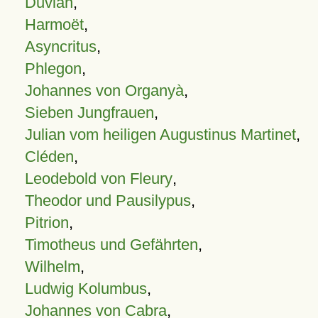
Duvian
,
Harmoët
,
Asyncritus
,
Phlegon
,
Johannes von Organyà
,
Sieben Jungfrauen
,
Julian vom heiligen Augustinus Martinet
,
Cléden
,
Leodebold von Fleury
,
Theodor und Pausilypus
,
Pitrion
,
Timotheus und Gefährten
,
Wilhelm
,
Ludwig Kolumbus
,
Johannes von Cabra
,