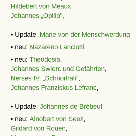
Hildebert von Meaux
,
Johannes „Opilio”
,
• Update:
Marie von der Menschwerdung
• neu:
Nazareno Lanciotti
• neu:
Theodosia
,
Johannes Swierc und Gefährten
,
Nerses IV. „Schnorhali”
,
Johannes Franziskus Lefranc
,
• Update:
Johannes de Brébeuf
• neu:
Alnobert von Seez
,
Gildard von Rouen
,