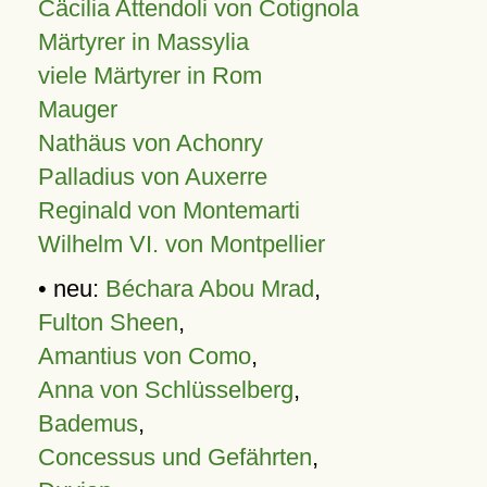
Cäcilia Attendoli von Cotignola
Märtyrer in Massylia
viele Märtyrer in Rom
Mauger
Nathäus von Achonry
Palladius von Auxerre
Reginald von Montemarti
Wilhelm VI. von Montpellier
• neu:
Béchara Abou Mrad
,
Fulton Sheen
,
Amantius von Como
,
Anna von Schlüsselberg
,
Bademus
,
Concessus und Gefährten
,