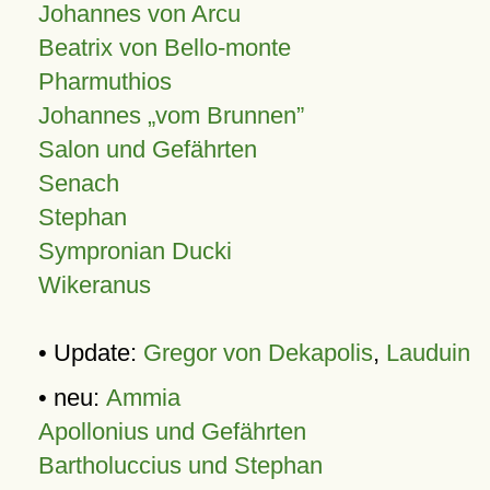
Johannes von Arcu
Beatrix von Bello-monte
Pharmuthios
Johannes
vom Brunnen
Salon und Gefährten
Senach
Stephan
Sympronian Ducki
Wikeranus
• Update:
Gregor von Dekapolis
,
Lauduin
• neu:
Ammia
Apollonius und Gefährten
Bartholuccius und Stephan