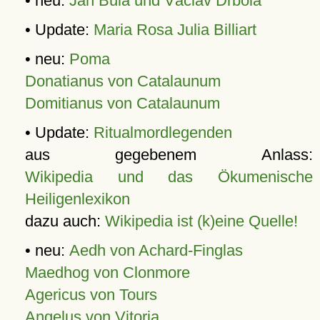
• neu:
Jan Bula und Václav Drbola
• Update:
Maria Rosa Julia Billiart
• neu:
Poma
Donatianus von Catalaunum
Domitianus von Catalaunum
• Update:
Ritualmordlegenden
aus gegebenem Anlass:
Wikipedia und das Ökumenische
Heiligenlexikon
dazu auch:
Wikipedia ist (k)eine Quelle!
• neu:
Aedh von Achard-Finglas
Maedhog von Clonmore
Agericus von Tours
Angelus von Vitoria