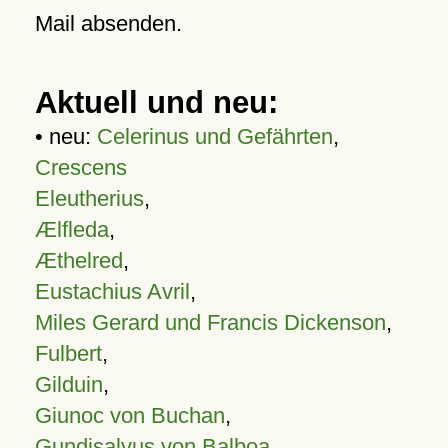
Mail absenden.
Aktuell und neu:
• neu:
Celerinus und Gefährten
,
Crescens
Eleutherius
,
Ælfleda
,
Æthelred
,
Eustachius Avril
,
Miles Gerard und Francis Dickenson
,
Fulbert
,
Gilduin
,
Giunoc von Buchan
,
Gundisalvus von Balboa
,