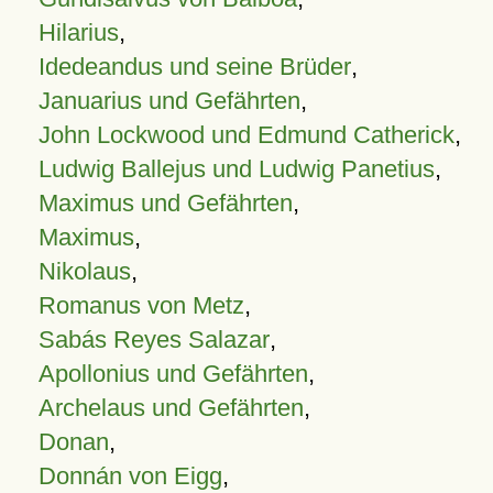
Hilarius
,
Idedeandus und seine Brüder
,
Januarius und Gefährten
,
John Lockwood und Edmund Catherick
,
Ludwig Ballejus und Ludwig Panetius
,
Maximus und Gefährten
,
Maximus
,
Nikolaus
,
Romanus von Metz
,
Sabás Reyes Salazar
,
Apollonius und Gefährten
,
Archelaus und Gefährten
,
Donan
,
Donnán von Eigg
,