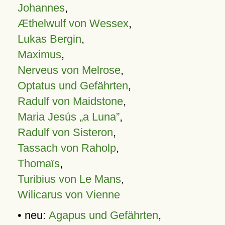
Johannes
,
Æthelwulf von Wessex
,
Lukas Bergin
,
Maximus
,
Nerveus von Melrose
,
Optatus und Gefährten
,
Radulf von Maidstone
,
Maria Jesús „a Luna”
,
Radulf von Sisteron
,
Tassach von Raholp
,
Thomaïs
,
Turibius von Le Mans
,
Wilicarus von Vienne
• neu:
Agapus und Gefährten
,