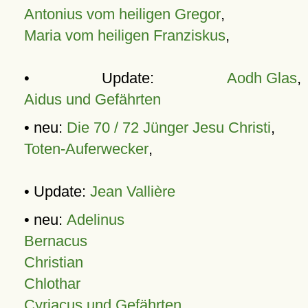
Antonius vom heiligen Gregor
,
Maria vom heiligen Franziskus
,
• Update:
Aodh Glas
,
Aidus und Gefährten
• neu:
Die 70 / 72 Jünger Jesu Christi
,
Toten-Auferwecker
,
• Update:
Jean Vallière
• neu:
Adelinus
Bernacus
Christian
Chlothar
Cyriacus und Gefährten