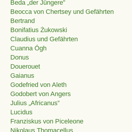
Beda „der Jüngere”
Beocca von Chertsey und Gefährten
Bertrand
Bonifatius Żukowski
Claudius und Gefährten
Cuanna Ógh
Donus
Douerouet
Gaianus
Godefried von Aleth
Godobert von Angers
Julius
Africanus
Lucidus
Franziskus von Piceleone
Nikolaus Thomacellus