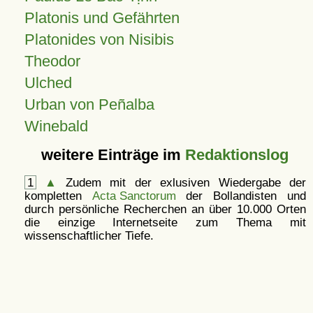
Platonis und Gefährten
Platonides von Nisibis
Theodor
Ulched
Urban von Peñalba
Winebald
weitere Einträge im
Redaktionslog
1
▲
Zudem mit der exlusiven Wiedergabe der
kompletten
Acta Sanctorum
der Bollandisten und
durch persönliche Recherchen an über 10.000 Orten
die einzige Internetseite zum Thema mit
wissenschaftlicher Tiefe.