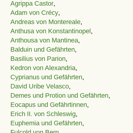
Agrippa Castor
,
Adam von Crécy
,
Andreas von Montereale
,
Anthusa von Konstantinopel
,
Anthousa von Mantinea
,
Balduin und Gefährten
,
Basilius von Parion
,
Kedron von Alexandria
,
Cyprianus und Gefährten
,
David Uribe Velasco
,
Demes und Protion und Gefährten
,
Eocapus und Gefährtinnen
,
Erich II. von Schleswig
,
Euphemia und Gefährten
,
Fulcold von Bern
,