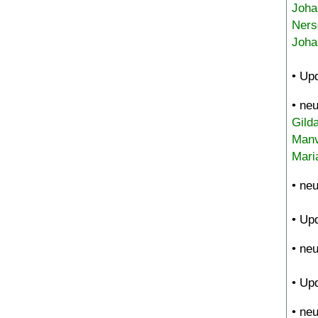
Joha
Ners
Joha
• Up
• ne
Gild
Manv
Mari
• ne
• Up
• ne
• Up
• ne