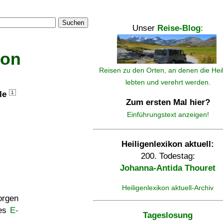
Suchen
Unser
Reise-Blog
:
kon
Reisen zu den Orten, an denen die Hei
lebten und verehrt werden.
lle
1
Zum ersten Mal hier?
Einführungstext anzeigen!
Heiligenlexikon aktuell:
200. Todestag:
Johanna-Antida Thouret
Heiligenlexikon aktuell-Archiv
rgen
ses
E-
Tageslosung