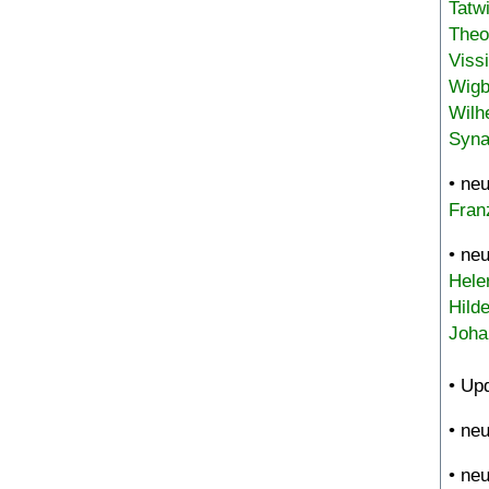
Tatw
Theo
Viss
Wigb
Wilh
Syna
• ne
Fran
• ne
Hele
Hild
Joha
• Up
• ne
• ne