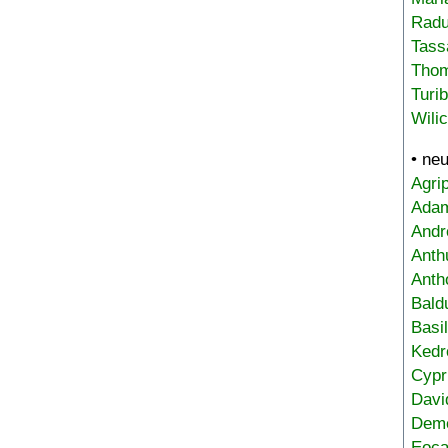
Radu
Tass
Tho
Turi
Wili
• ne
Agri
Adam
Andr
Anth
Anth
Bald
Basi
Kedr
Cypr
Davi
Deme
Eoca