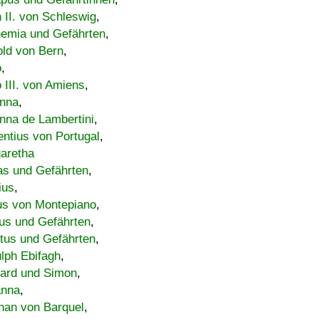
h II. von Schleswig
,
emia und Gefährten
,
old von Bern
,
o
,
 III. von Amiens
,
nna
,
nna de Lambertini
,
entius von Portugal
,
aretha
s und Gefährten
,
ius
,
us von Montepiano
,
us und Gefährten
,
tus und Gefährten
,
lph Ebifagh
,
ard und Simon
,
anna
,
han von Barquel
,