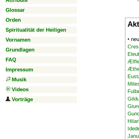
Attribute
Glossar
Orden
Akt
Spiritualität der Heiligen
• ne
Vornamen
Cres
Grundlagen
Eleu
FAQ
Ælfl
Æthe
Impressum
Eust
Musik
Mile
Videos
Fulb
Gild
Vorträge
Giun
Gund
Hilar
Ided
Janu