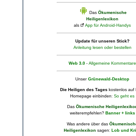
Das
Ökumenische
Heiligenlexikon
als
App für Android-Handys
Update für unseren Stick?
Anleitung lesen oder bestellen
Web 3.0
-
Allgemeine Kommentare
Unser
Grünewald-Desktop
Die Heiligen des Tages
kostenlos auf 
Homepage einbinden:
So geht es
Das
Ökumenische Heiligenlexiko
weiterempfehlen?
Banner + links
Was andere über das
Ökumenisch
Heiligenlexikon
sagen:
Lob und Kri