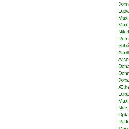
John
Ludw
Maxi
Max
Niko
Roma
Sabá
Apol
Arch
Don
Donn
Joha
Æthe
Luka
Max
Nerv
Opta
Radu
Mari