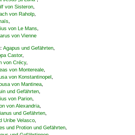
lf von Sisteron
,
ach von Raholp
,
maïs
,
bius von Le Mans
,
carus von Vienne
u:
Agapus und Gefährten
,
ppa Castor
,
 von Crécy
,
eas von Montereale
,
usa von Konstantinopel
,
ousa von Mantinea
,
uin und Gefährten
,
lius von Parion
,
on von Alexandria
,
ianus und Gefährten
,
d Uribe Velasco
,
s und Protion und Gefährten
,
pus und Gefährtinnen
,