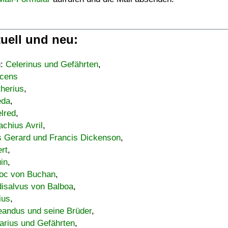
uell und neu:
u:
Celerinus und Gefährten
,
cens
therius
,
eda
,
lred
,
achius Avril
,
s Gerard und Francis Dickenson
,
ert
,
uin
,
oc von Buchan
,
isalvus von Balboa
,
ius
,
eandus und seine Brüder
,
arius und Gefährten
,