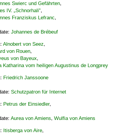
nnes Swierc und Gefährten
,
es IV. „Schnorhali”
,
nnes Franziskus Lefranc
,
date:
Johannes de Brébeuf
u:
Alnobert von Seez
,
ard von Rouen
,
eus von Bayeux
,
a Katharina vom heiligen Augustinus de Longprey
u:
Friedrich Janssoone
date:
Schutzpatron für Internet
u:
Petrus der Einsiedler
,
date:
Aurea von Amiens
,
Wulfia von Amiens
u:
Itisberga von Aire
,