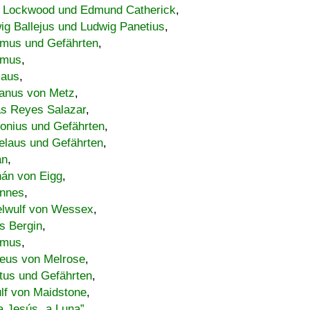
 Lockwood und Edmund Catherick
,
ig Ballejus und Ludwig Panetius
,
mus und Gefährten
,
imus
,
laus
,
nus von Metz
,
s Reyes Salazar
,
lonius und Gefährten
,
elaus und Gefährten
,
an
,
án von Eigg
,
nnes
,
lwulf von Wessex
,
s Bergin
,
imus
,
eus von Melrose
,
tus und Gefährten
,
lf von Maidstone
,
a Jesús „a Luna”
,