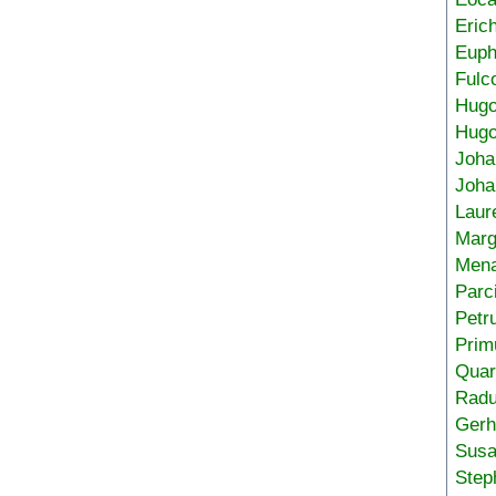
Eric
Euph
Fulc
Hug
Hugo
Joha
Joha
Laur
Marg
Mena
Parc
Petr
Prim
Quar
Radu
Gerh
Sus
Step