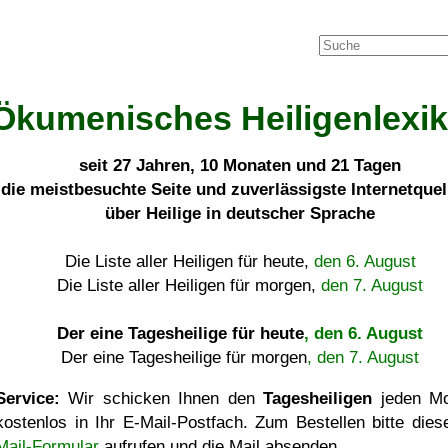
Ökumenisches Heiligenlexi
seit
27 Jahren, 10 Monaten und 21 Tagen
die meistbesuchte Seite und zuverlässigste Internetque
über Heilige in deutscher Sprache
Die Liste aller Heiligen für heute,
den 6. August
Die Liste aller Heiligen für morgen,
den 7. August
Der eine Tagesheilige für heute
, den 6. August
Der eine Tagesheilige für morgen
, den 7. August
Service:
Wir schicken Ihnen den
Tagesheiligen
jeden Mo
kostenlos in Ihr E-Mail-Postfach. Zum Bestellen bitte die
Mail-Formular
aufrufen und die Mail absenden.