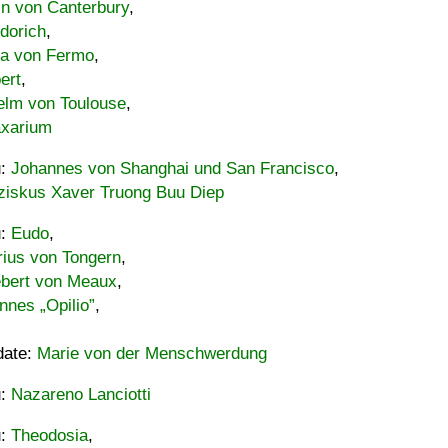
in von Canterbury
,
dorich
,
ia von Fermo
,
ert
,
elm von Toulouse
,
xarium
u:
Johannes von Shanghai und San Francisco
,
ziskus Xaver Truong Buu Diep
u:
Eudo
,
rius von Tongern
,
ebert von Meaux
,
nnes „Opilio”
,
date:
Marie von der Menschwerdung
u:
Nazareno Lanciotti
u:
Theodosia
,