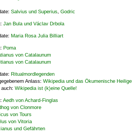
date:
Salvius und Superius
,
Godric
u:
Jan Bula und Václav Drbola
date:
Maria Rosa Julia Billiart
u:
Poma
tianus von Catalaunum
tianus von Catalaunum
date:
Ritualmordlegenden
gegebenem Anlass:
Wikipedia und das Ökumenische Heilige
 auch:
Wikipedia ist (k)eine Quelle!
u:
Aedh von Achard-Finglas
hog von Clonmore
icus von Tours
lus von Vitoria
ianus und Gefährten