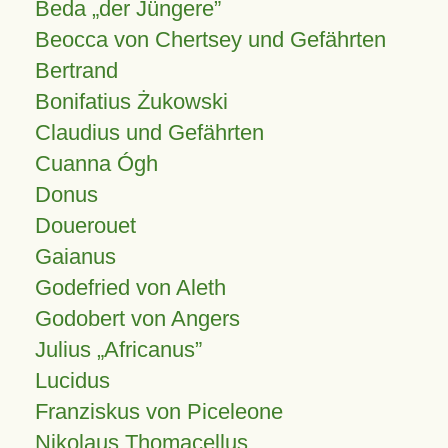
Beda „der Jüngere”
Beocca von Chertsey und Gefährten
Bertrand
Bonifatius Żukowski
Claudius und Gefährten
Cuanna Ógh
Donus
Douerouet
Gaianus
Godefried von Aleth
Godobert von Angers
Julius
Africanus
Lucidus
Franziskus von Piceleone
Nikolaus Thomacellus