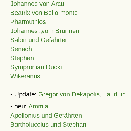
Johannes von Arcu
Beatrix von Bello-monte
Pharmuthios
Johannes
vom Brunnen
Salon und Gefährten
Senach
Stephan
Sympronian Ducki
Wikeranus
• Update:
Gregor von Dekapolis
,
Lauduin
• neu:
Ammia
Apollonius und Gefährten
Bartholuccius und Stephan