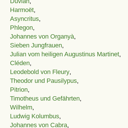
Duvian
,
Harmoët
,
Asyncritus
,
Phlegon
,
Johannes von Organyà
,
Sieben Jungfrauen
,
Julian vom heiligen Augustinus Martinet
,
Cléden
,
Leodebold von Fleury
,
Theodor und Pausilypus
,
Pitrion
,
Timotheus und Gefährten
,
Wilhelm
,
Ludwig Kolumbus
,
Johannes von Cabra
,