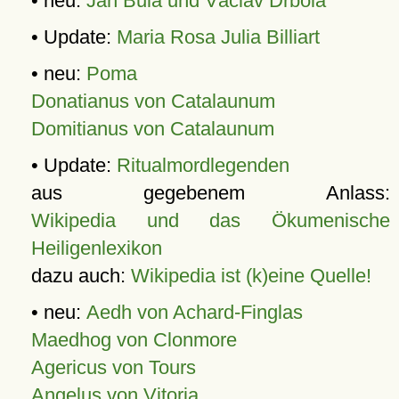
• neu:
Jan Bula und Václav Drbola
• Update:
Maria Rosa Julia Billiart
• neu:
Poma
Donatianus von Catalaunum
Domitianus von Catalaunum
• Update:
Ritualmordlegenden
aus gegebenem Anlass:
Wikipedia und das Ökumenische
Heiligenlexikon
dazu auch:
Wikipedia ist (k)eine Quelle!
• neu:
Aedh von Achard-Finglas
Maedhog von Clonmore
Agericus von Tours
Angelus von Vitoria