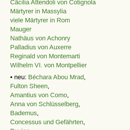
Cäcilia Attendoli von Cotignola
Märtyrer in Massylia
viele Märtyrer in Rom
Mauger
Nathäus von Achonry
Palladius von Auxerre
Reginald von Montemarti
Wilhelm VI. von Montpellier
• neu:
Béchara Abou Mrad
,
Fulton Sheen
,
Amantius von Como
,
Anna von Schlüsselberg
,
Bademus
,
Concessus und Gefährten
,