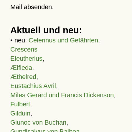
Mail absenden.
Aktuell und neu:
• neu:
Celerinus und Gefährten
,
Crescens
Eleutherius
,
Ælfleda
,
Æthelred
,
Eustachius Avril
,
Miles Gerard und Francis Dickenson
,
Fulbert
,
Gilduin
,
Giunoc von Buchan
,
Gundisalvus von Balboa
,