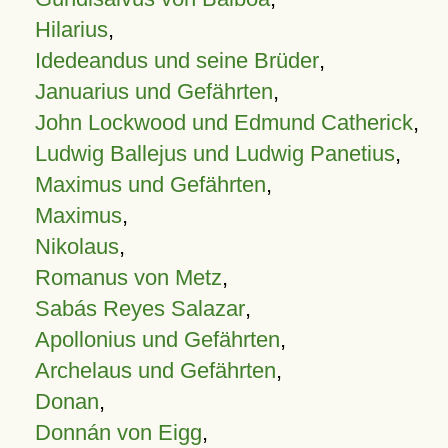
Hilarius
,
Idedeandus und seine Brüder
,
Januarius und Gefährten
,
John Lockwood und Edmund Catherick
,
Ludwig Ballejus und Ludwig Panetius
,
Maximus und Gefährten
,
Maximus
,
Nikolaus
,
Romanus von Metz
,
Sabás Reyes Salazar
,
Apollonius und Gefährten
,
Archelaus und Gefährten
,
Donan
,
Donnán von Eigg
,