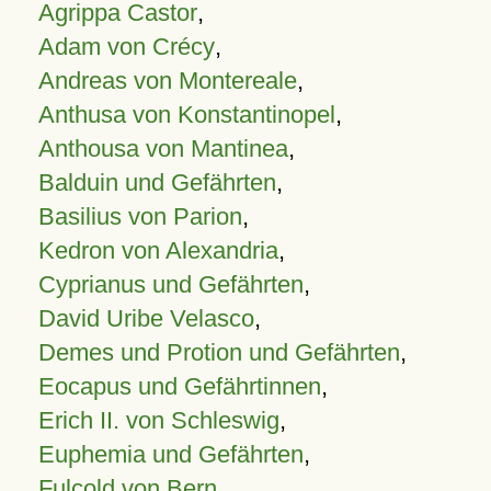
Agrippa Castor
,
Adam von Crécy
,
Andreas von Montereale
,
Anthusa von Konstantinopel
,
Anthousa von Mantinea
,
Balduin und Gefährten
,
Basilius von Parion
,
Kedron von Alexandria
,
Cyprianus und Gefährten
,
David Uribe Velasco
,
Demes und Protion und Gefährten
,
Eocapus und Gefährtinnen
,
Erich II. von Schleswig
,
Euphemia und Gefährten
,
Fulcold von Bern
,