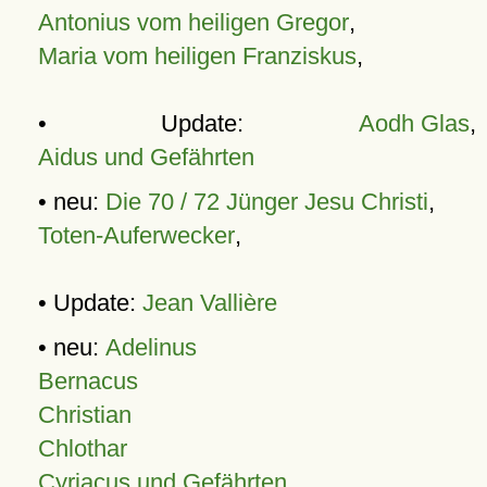
Antonius vom heiligen Gregor
,
Maria vom heiligen Franziskus
,
• Update:
Aodh Glas
,
Aidus und Gefährten
• neu:
Die 70 / 72 Jünger Jesu Christi
,
Toten-Auferwecker
,
• Update:
Jean Vallière
• neu:
Adelinus
Bernacus
Christian
Chlothar
Cyriacus und Gefährten