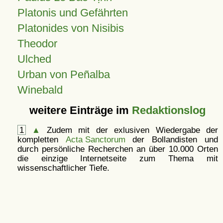
Platonis und Gefährten
Platonides von Nisibis
Theodor
Ulched
Urban von Peñalba
Winebald
weitere Einträge im
Redaktionslog
1
▲
Zudem mit der exlusiven Wiedergabe der
kompletten
Acta Sanctorum
der Bollandisten und
durch persönliche Recherchen an über 10.000 Orten
die einzige Internetseite zum Thema mit
wissenschaftlicher Tiefe.