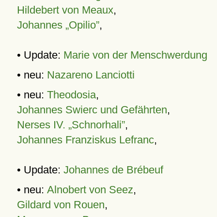
Hildebert von Meaux
,
Johannes „Opilio”
,
• Update:
Marie von der Menschwerdung
• neu:
Nazareno Lanciotti
• neu:
Theodosia
,
Johannes Swierc und Gefährten
,
Nerses IV. „Schnorhali”
,
Johannes Franziskus Lefranc
,
• Update:
Johannes de Brébeuf
• neu:
Alnobert von Seez
,
Gildard von Rouen
,