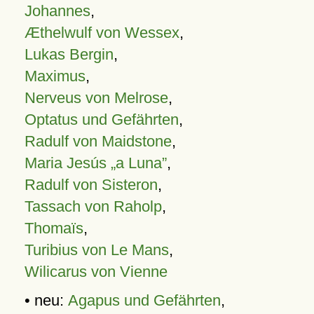
Johannes
,
Æthelwulf von Wessex
,
Lukas Bergin
,
Maximus
,
Nerveus von Melrose
,
Optatus und Gefährten
,
Radulf von Maidstone
,
Maria Jesús „a Luna”
,
Radulf von Sisteron
,
Tassach von Raholp
,
Thomaïs
,
Turibius von Le Mans
,
Wilicarus von Vienne
• neu:
Agapus und Gefährten
,