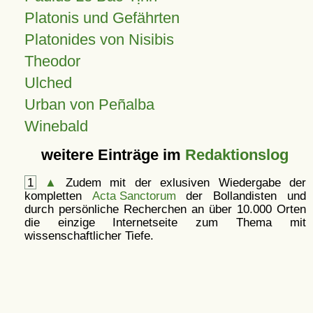
Platonis und Gefährten
Platonides von Nisibis
Theodor
Ulched
Urban von Peñalba
Winebald
weitere Einträge im
Redaktionslog
1
▲
Zudem mit der exlusiven Wiedergabe der
kompletten
Acta Sanctorum
der Bollandisten und
durch persönliche Recherchen an über 10.000 Orten
die einzige Internetseite zum Thema mit
wissenschaftlicher Tiefe.