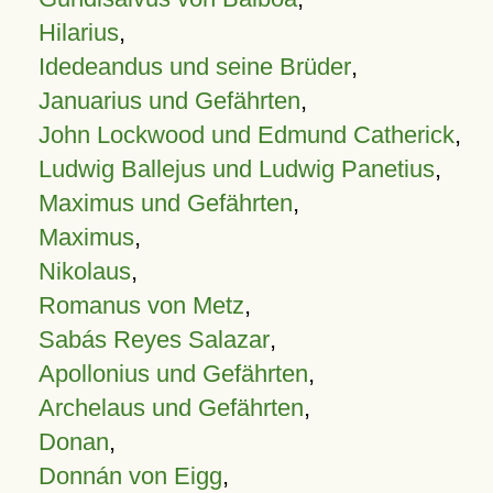
Hilarius
,
Idedeandus und seine Brüder
,
Januarius und Gefährten
,
John Lockwood und Edmund Catherick
,
Ludwig Ballejus und Ludwig Panetius
,
Maximus und Gefährten
,
Maximus
,
Nikolaus
,
Romanus von Metz
,
Sabás Reyes Salazar
,
Apollonius und Gefährten
,
Archelaus und Gefährten
,
Donan
,
Donnán von Eigg
,