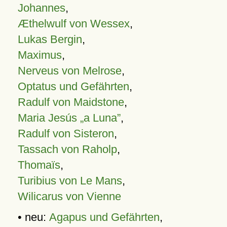
Johannes
,
Æthelwulf von Wessex
,
Lukas Bergin
,
Maximus
,
Nerveus von Melrose
,
Optatus und Gefährten
,
Radulf von Maidstone
,
Maria Jesús „a Luna”
,
Radulf von Sisteron
,
Tassach von Raholp
,
Thomaïs
,
Turibius von Le Mans
,
Wilicarus von Vienne
• neu:
Agapus und Gefährten
,