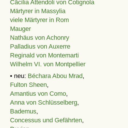
Cäcilia Attendoli von Cotignola
Märtyrer in Massylia
viele Märtyrer in Rom
Mauger
Nathäus von Achonry
Palladius von Auxerre
Reginald von Montemarti
Wilhelm VI. von Montpellier
• neu:
Béchara Abou Mrad
,
Fulton Sheen
,
Amantius von Como
,
Anna von Schlüsselberg
,
Bademus
,
Concessus und Gefährten
,