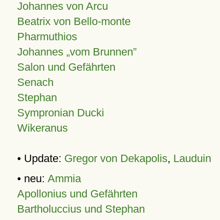
Johannes von Arcu
Beatrix von Bello-monte
Pharmuthios
Johannes
vom Brunnen
Salon und Gefährten
Senach
Stephan
Sympronian Ducki
Wikeranus
• Update:
Gregor von Dekapolis
,
Lauduin
• neu:
Ammia
Apollonius und Gefährten
Bartholuccius und Stephan