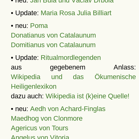
• neu:
Jan Bula und Václav Drbola
• Update:
Maria Rosa Julia Billiart
• neu:
Poma
Donatianus von Catalaunum
Domitianus von Catalaunum
• Update:
Ritualmordlegenden
aus gegebenem Anlass:
Wikipedia und das Ökumenische
Heiligenlexikon
dazu auch:
Wikipedia ist (k)eine Quelle!
• neu:
Aedh von Achard-Finglas
Maedhog von Clonmore
Agericus von Tours
Angelus von Vitoria