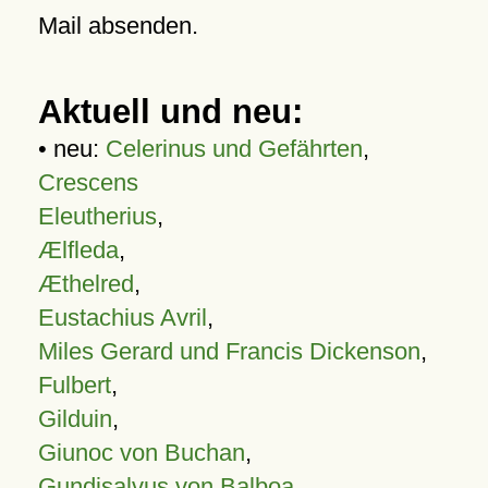
Mail absenden.
Aktuell und neu:
• neu:
Celerinus und Gefährten
,
Crescens
Eleutherius
,
Ælfleda
,
Æthelred
,
Eustachius Avril
,
Miles Gerard und Francis Dickenson
,
Fulbert
,
Gilduin
,
Giunoc von Buchan
,
Gundisalvus von Balboa
,