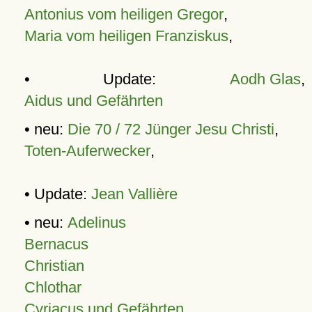
Antonius vom heiligen Gregor
,
Maria vom heiligen Franziskus
,
• Update:
Aodh Glas
,
Aidus und Gefährten
• neu:
Die 70 / 72 Jünger Jesu Christi
,
Toten-Auferwecker
,
• Update:
Jean Vallière
• neu:
Adelinus
Bernacus
Christian
Chlothar
Cyriacus und Gefährten