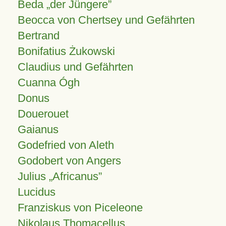
Beda „der Jüngere”
Beocca von Chertsey und Gefährten
Bertrand
Bonifatius Żukowski
Claudius und Gefährten
Cuanna Ógh
Donus
Douerouet
Gaianus
Godefried von Aleth
Godobert von Angers
Julius
Africanus
Lucidus
Franziskus von Piceleone
Nikolaus Thomacellus