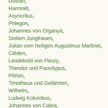
Duvian
,
Harmoët
,
Asyncritus
,
Phlegon
,
Johannes von Organyà
,
Sieben Jungfrauen
,
Julian vom heiligen Augustinus Martinet
,
Cléden
,
Leodebold von Fleury
,
Theodor und Pausilypus
,
Pitrion
,
Timotheus und Gefährten
,
Wilhelm
,
Ludwig Kolumbus
,
Johannes von Cabra
,