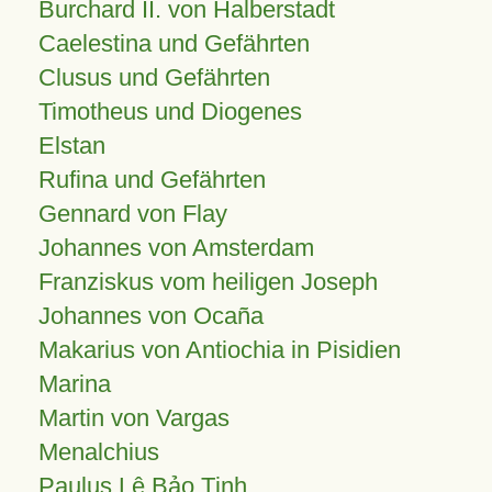
Burchard II. von Halberstadt
Caelestina und Gefährten
Clusus und Gefährten
Timotheus und Diogenes
Elstan
Rufina und Gefährten
Gennard von Flay
Johannes von Amsterdam
Franziskus vom heiligen Joseph
Johannes von Ocaña
Makarius von Antiochia in Pisidien
Marina
Martin von Vargas
Menalchius
Paulus Lê Bảo Tịnh