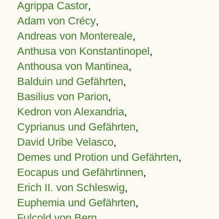
Agrippa Castor
,
Adam von Crécy
,
Andreas von Montereale
,
Anthusa von Konstantinopel
,
Anthousa von Mantinea
,
Balduin und Gefährten
,
Basilius von Parion
,
Kedron von Alexandria
,
Cyprianus und Gefährten
,
David Uribe Velasco
,
Demes und Protion und Gefährten
,
Eocapus und Gefährtinnen
,
Erich II. von Schleswig
,
Euphemia und Gefährten
,
Fulcold von Bern
,