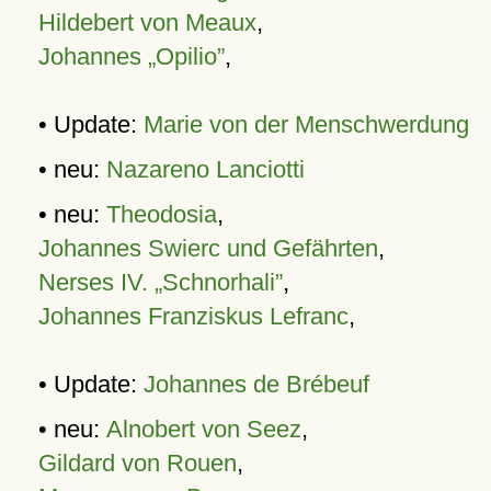
Hildebert von Meaux
,
Johannes „Opilio”
,
• Update:
Marie von der Menschwerdung
• neu:
Nazareno Lanciotti
• neu:
Theodosia
,
Johannes Swierc und Gefährten
,
Nerses IV. „Schnorhali”
,
Johannes Franziskus Lefranc
,
• Update:
Johannes de Brébeuf
• neu:
Alnobert von Seez
,
Gildard von Rouen
,