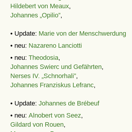
Hildebert von Meaux
,
Johannes „Opilio”
,
• Update:
Marie von der Menschwerdung
• neu:
Nazareno Lanciotti
• neu:
Theodosia
,
Johannes Swierc und Gefährten
,
Nerses IV. „Schnorhali”
,
Johannes Franziskus Lefranc
,
• Update:
Johannes de Brébeuf
• neu:
Alnobert von Seez
,
Gildard von Rouen
,