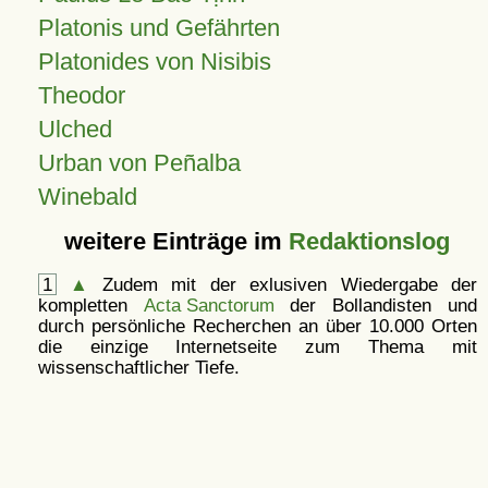
Platonis und Gefährten
Platonides von Nisibis
Theodor
Ulched
Urban von Peñalba
Winebald
weitere Einträge im
Redaktionslog
1
▲
Zudem mit der exlusiven Wiedergabe der
kompletten
Acta Sanctorum
der Bollandisten und
durch persönliche Recherchen an über 10.000 Orten
die einzige Internetseite zum Thema mit
wissenschaftlicher Tiefe.