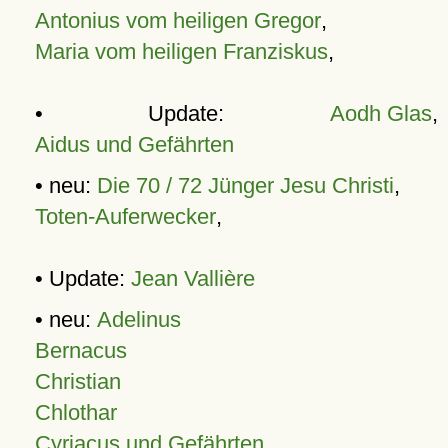
Antonius vom heiligen Gregor
,
Maria vom heiligen Franziskus
,
• Update:
Aodh Glas
,
Aidus und Gefährten
• neu:
Die 70 / 72 Jünger Jesu Christi
,
Toten-Auferwecker
,
• Update:
Jean Vallière
• neu:
Adelinus
Bernacus
Christian
Chlothar
Cyriacus und Gefährten