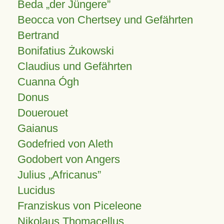
Beda „der Jüngere”
Beocca von Chertsey und Gefährten
Bertrand
Bonifatius Żukowski
Claudius und Gefährten
Cuanna Ógh
Donus
Douerouet
Gaianus
Godefried von Aleth
Godobert von Angers
Julius
Africanus
Lucidus
Franziskus von Piceleone
Nikolaus Thomacellus