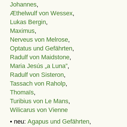
Johannes
,
Æthelwulf von Wessex
,
Lukas Bergin
,
Maximus
,
Nerveus von Melrose
,
Optatus und Gefährten
,
Radulf von Maidstone
,
Maria Jesús „a Luna”
,
Radulf von Sisteron
,
Tassach von Raholp
,
Thomaïs
,
Turibius von Le Mans
,
Wilicarus von Vienne
• neu:
Agapus und Gefährten
,