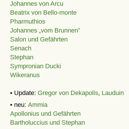
Johannes von Arcu
Beatrix von Bello-monte
Pharmuthios
Johannes
vom Brunnen
Salon und Gefährten
Senach
Stephan
Sympronian Ducki
Wikeranus
• Update:
Gregor von Dekapolis
,
Lauduin
• neu:
Ammia
Apollonius und Gefährten
Bartholuccius und Stephan