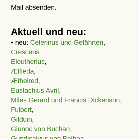
Mail absenden.
Aktuell und neu:
• neu:
Celerinus und Gefährten
,
Crescens
Eleutherius
,
Ælfleda
,
Æthelred
,
Eustachius Avril
,
Miles Gerard und Francis Dickenson
,
Fulbert
,
Gilduin
,
Giunoc von Buchan
,
Gundisalvus von Balboa
,