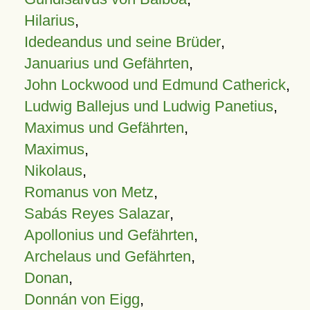
Hilarius
,
Idedeandus und seine Brüder
,
Januarius und Gefährten
,
John Lockwood und Edmund Catherick
,
Ludwig Ballejus und Ludwig Panetius
,
Maximus und Gefährten
,
Maximus
,
Nikolaus
,
Romanus von Metz
,
Sabás Reyes Salazar
,
Apollonius und Gefährten
,
Archelaus und Gefährten
,
Donan
,
Donnán von Eigg
,