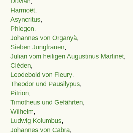
Duvian
,
Harmoët
,
Asyncritus
,
Phlegon
,
Johannes von Organyà
,
Sieben Jungfrauen
,
Julian vom heiligen Augustinus Martinet
,
Cléden
,
Leodebold von Fleury
,
Theodor und Pausilypus
,
Pitrion
,
Timotheus und Gefährten
,
Wilhelm
,
Ludwig Kolumbus
,
Johannes von Cabra
,