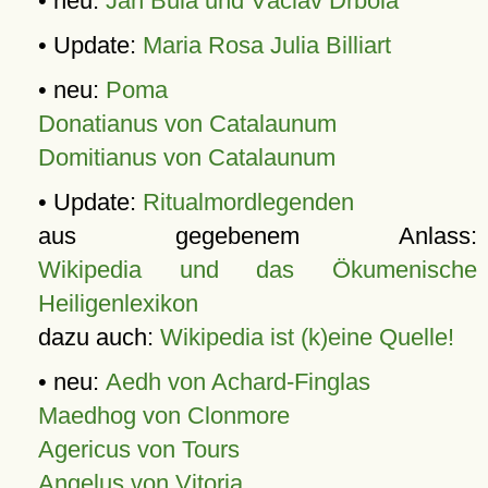
• neu:
Jan Bula und Václav Drbola
• Update:
Maria Rosa Julia Billiart
• neu:
Poma
Donatianus von Catalaunum
Domitianus von Catalaunum
• Update:
Ritualmordlegenden
aus gegebenem Anlass:
Wikipedia und das Ökumenische
Heiligenlexikon
dazu auch:
Wikipedia ist (k)eine Quelle!
• neu:
Aedh von Achard-Finglas
Maedhog von Clonmore
Agericus von Tours
Angelus von Vitoria