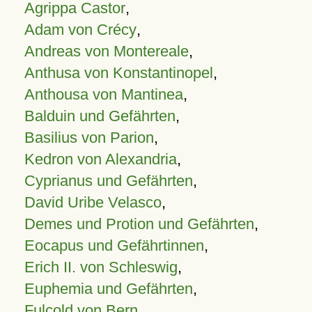
Agrippa Castor
,
Adam von Crécy
,
Andreas von Montereale
,
Anthusa von Konstantinopel
,
Anthousa von Mantinea
,
Balduin und Gefährten
,
Basilius von Parion
,
Kedron von Alexandria
,
Cyprianus und Gefährten
,
David Uribe Velasco
,
Demes und Protion und Gefährten
,
Eocapus und Gefährtinnen
,
Erich II. von Schleswig
,
Euphemia und Gefährten
,
Fulcold von Bern
,