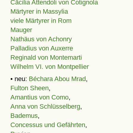
Cäcilia Attendoli von Cotignola
Märtyrer in Massylia
viele Märtyrer in Rom
Mauger
Nathäus von Achonry
Palladius von Auxerre
Reginald von Montemarti
Wilhelm VI. von Montpellier
• neu:
Béchara Abou Mrad
,
Fulton Sheen
,
Amantius von Como
,
Anna von Schlüsselberg
,
Bademus
,
Concessus und Gefährten
,