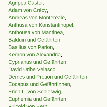
Agrippa Castor
,
Adam von Crécy
,
Andreas von Montereale
,
Anthusa von Konstantinopel
,
Anthousa von Mantinea
,
Balduin und Gefährten
,
Basilius von Parion
,
Kedron von Alexandria
,
Cyprianus und Gefährten
,
David Uribe Velasco
,
Demes und Protion und Gefährten
,
Eocapus und Gefährtinnen
,
Erich II. von Schleswig
,
Euphemia und Gefährten
,
Fulcold von Bern
,