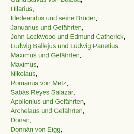
Hilarius
,
Idedeandus und seine Brüder
,
Januarius und Gefährten
,
John Lockwood und Edmund Catherick
,
Ludwig Ballejus und Ludwig Panetius
,
Maximus und Gefährten
,
Maximus
,
Nikolaus
,
Romanus von Metz
,
Sabás Reyes Salazar
,
Apollonius und Gefährten
,
Archelaus und Gefährten
,
Donan
,
Donnán von Eigg
,