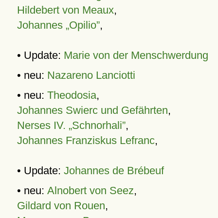
Hildebert von Meaux
,
Johannes „Opilio”
,
• Update:
Marie von der Menschwerdung
• neu:
Nazareno Lanciotti
• neu:
Theodosia
,
Johannes Swierc und Gefährten
,
Nerses IV. „Schnorhali”
,
Johannes Franziskus Lefranc
,
• Update:
Johannes de Brébeuf
• neu:
Alnobert von Seez
,
Gildard von Rouen
,