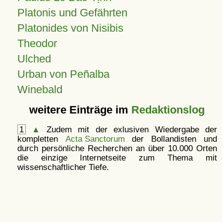
Platonis und Gefährten
Platonides von Nisibis
Theodor
Ulched
Urban von Peñalba
Winebald
weitere Einträge im
Redaktionslog
1
▲
Zudem mit der exlusiven Wiedergabe der
kompletten
Acta Sanctorum
der Bollandisten und
durch persönliche Recherchen an über 10.000 Orten
die einzige Internetseite zum Thema mit
wissenschaftlicher Tiefe.