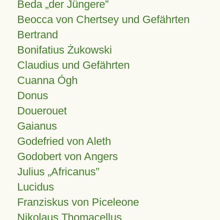
Beda „der Jüngere”
Beocca von Chertsey und Gefährten
Bertrand
Bonifatius Żukowski
Claudius und Gefährten
Cuanna Ógh
Donus
Douerouet
Gaianus
Godefried von Aleth
Godobert von Angers
Julius
Africanus
Lucidus
Franziskus von Piceleone
Nikolaus Thomacellus