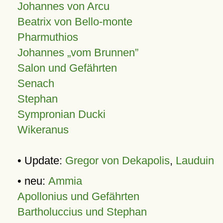
Johannes von Arcu
Beatrix von Bello-monte
Pharmuthios
Johannes
vom Brunnen
Salon und Gefährten
Senach
Stephan
Sympronian Ducki
Wikeranus
• Update:
Gregor von Dekapolis
,
Lauduin
• neu:
Ammia
Apollonius und Gefährten
Bartholuccius und Stephan