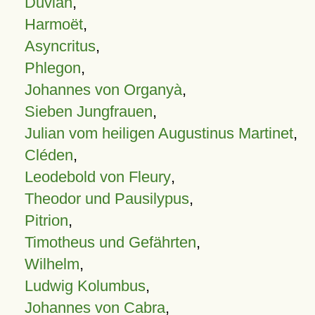
Duvian
,
Harmoët
,
Asyncritus
,
Phlegon
,
Johannes von Organyà
,
Sieben Jungfrauen
,
Julian vom heiligen Augustinus Martinet
,
Cléden
,
Leodebold von Fleury
,
Theodor und Pausilypus
,
Pitrion
,
Timotheus und Gefährten
,
Wilhelm
,
Ludwig Kolumbus
,
Johannes von Cabra
,