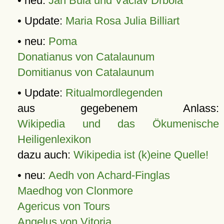
• neu:
Jan Bula und Václav Drbola
• Update:
Maria Rosa Julia Billiart
• neu:
Poma
Donatianus von Catalaunum
Domitianus von Catalaunum
• Update:
Ritualmordlegenden
aus gegebenem Anlass:
Wikipedia und das Ökumenische
Heiligenlexikon
dazu auch:
Wikipedia ist (k)eine Quelle!
• neu:
Aedh von Achard-Finglas
Maedhog von Clonmore
Agericus von Tours
Angelus von Vitoria