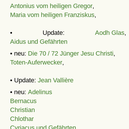
Antonius vom heiligen Gregor
,
Maria vom heiligen Franziskus
,
• Update:
Aodh Glas
,
Aidus und Gefährten
• neu:
Die 70 / 72 Jünger Jesu Christi
,
Toten-Auferwecker
,
• Update:
Jean Vallière
• neu:
Adelinus
Bernacus
Christian
Chlothar
Cyriacus und Gefährten