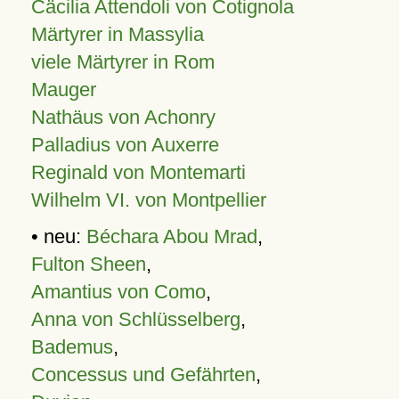
Cäcilia Attendoli von Cotignola
Märtyrer in Massylia
viele Märtyrer in Rom
Mauger
Nathäus von Achonry
Palladius von Auxerre
Reginald von Montemarti
Wilhelm VI. von Montpellier
• neu:
Béchara Abou Mrad
,
Fulton Sheen
,
Amantius von Como
,
Anna von Schlüsselberg
,
Bademus
,
Concessus und Gefährten
,