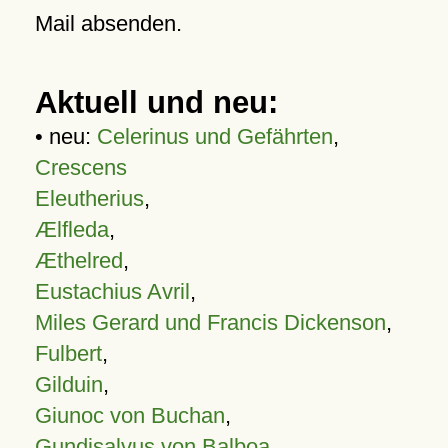
Mail absenden.
Aktuell und neu:
• neu:
Celerinus und Gefährten
,
Crescens
Eleutherius
,
Ælfleda
,
Æthelred
,
Eustachius Avril
,
Miles Gerard und Francis Dickenson
,
Fulbert
,
Gilduin
,
Giunoc von Buchan
,
Gundisalvus von Balboa
,