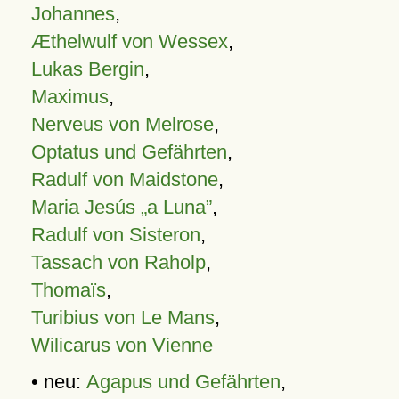
Johannes
,
Æthelwulf von Wessex
,
Lukas Bergin
,
Maximus
,
Nerveus von Melrose
,
Optatus und Gefährten
,
Radulf von Maidstone
,
Maria Jesús „a Luna”
,
Radulf von Sisteron
,
Tassach von Raholp
,
Thomaïs
,
Turibius von Le Mans
,
Wilicarus von Vienne
• neu:
Agapus und Gefährten
,