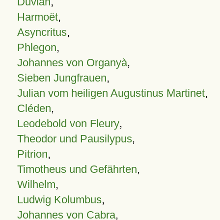
Duvian
,
Harmoët
,
Asyncritus
,
Phlegon
,
Johannes von Organyà
,
Sieben Jungfrauen
,
Julian vom heiligen Augustinus Martinet
,
Cléden
,
Leodebold von Fleury
,
Theodor und Pausilypus
,
Pitrion
,
Timotheus und Gefährten
,
Wilhelm
,
Ludwig Kolumbus
,
Johannes von Cabra
,