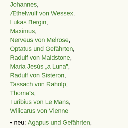
Johannes
,
Æthelwulf von Wessex
,
Lukas Bergin
,
Maximus
,
Nerveus von Melrose
,
Optatus und Gefährten
,
Radulf von Maidstone
,
Maria Jesús „a Luna”
,
Radulf von Sisteron
,
Tassach von Raholp
,
Thomaïs
,
Turibius von Le Mans
,
Wilicarus von Vienne
• neu:
Agapus und Gefährten
,