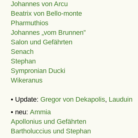
Johannes von Arcu
Beatrix von Bello-monte
Pharmuthios
Johannes
vom Brunnen
Salon und Gefährten
Senach
Stephan
Sympronian Ducki
Wikeranus
• Update:
Gregor von Dekapolis
,
Lauduin
• neu:
Ammia
Apollonius und Gefährten
Bartholuccius und Stephan