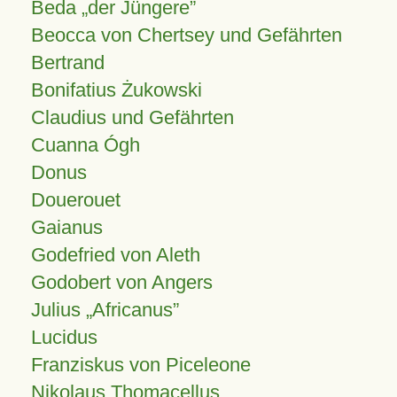
Beda „der Jüngere”
Beocca von Chertsey und Gefährten
Bertrand
Bonifatius Żukowski
Claudius und Gefährten
Cuanna Ógh
Donus
Douerouet
Gaianus
Godefried von Aleth
Godobert von Angers
Julius
Africanus
Lucidus
Franziskus von Piceleone
Nikolaus Thomacellus