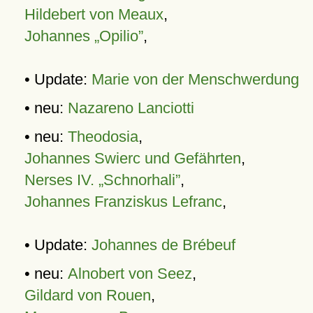
Hildebert von Meaux
,
Johannes „Opilio”
,
• Update:
Marie von der Menschwerdung
• neu:
Nazareno Lanciotti
• neu:
Theodosia
,
Johannes Swierc und Gefährten
,
Nerses IV. „Schnorhali”
,
Johannes Franziskus Lefranc
,
• Update:
Johannes de Brébeuf
• neu:
Alnobert von Seez
,
Gildard von Rouen
,