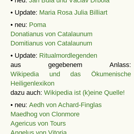
• neu:
Jan Bula und Václav Drbola
• Update:
Maria Rosa Julia Billiart
• neu:
Poma
Donatianus von Catalaunum
Domitianus von Catalaunum
• Update:
Ritualmordlegenden
aus gegebenem Anlass:
Wikipedia und das Ökumenische
Heiligenlexikon
dazu auch:
Wikipedia ist (k)eine Quelle!
• neu:
Aedh von Achard-Finglas
Maedhog von Clonmore
Agericus von Tours
Angelus von Vitoria