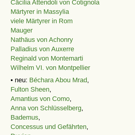
Cäcilia Attendoli von Cotignola
Märtyrer in Massylia
viele Märtyrer in Rom
Mauger
Nathäus von Achonry
Palladius von Auxerre
Reginald von Montemarti
Wilhelm VI. von Montpellier
• neu:
Béchara Abou Mrad
,
Fulton Sheen
,
Amantius von Como
,
Anna von Schlüsselberg
,
Bademus
,
Concessus und Gefährten
,