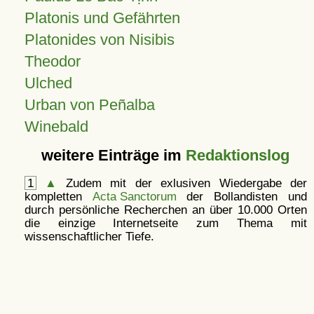
Platonis und Gefährten
Platonides von Nisibis
Theodor
Ulched
Urban von Peñalba
Winebald
weitere Einträge im
Redaktionslog
1
▲
Zudem mit der exlusiven Wiedergabe der
kompletten
Acta Sanctorum
der Bollandisten und
durch persönliche Recherchen an über 10.000 Orten
die einzige Internetseite zum Thema mit
wissenschaftlicher Tiefe.