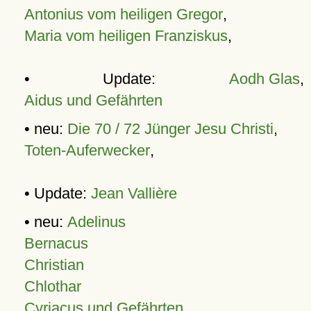
Antonius vom heiligen Gregor
,
Maria vom heiligen Franziskus
,
• Update:
Aodh Glas
,
Aidus und Gefährten
• neu:
Die 70 / 72 Jünger Jesu Christi
,
Toten-Auferwecker
,
• Update:
Jean Vallière
• neu:
Adelinus
Bernacus
Christian
Chlothar
Cyriacus und Gefährten