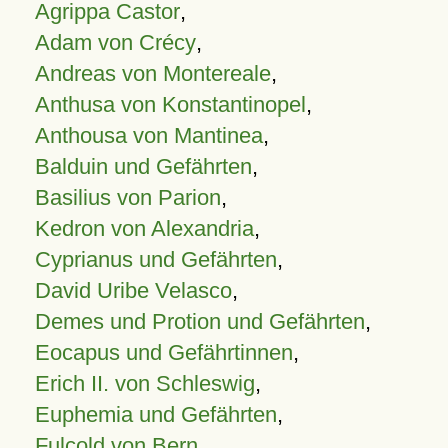
Agrippa Castor
,
Adam von Crécy
,
Andreas von Montereale
,
Anthusa von Konstantinopel
,
Anthousa von Mantinea
,
Balduin und Gefährten
,
Basilius von Parion
,
Kedron von Alexandria
,
Cyprianus und Gefährten
,
David Uribe Velasco
,
Demes und Protion und Gefährten
,
Eocapus und Gefährtinnen
,
Erich II. von Schleswig
,
Euphemia und Gefährten
,
Fulcold von Bern
,