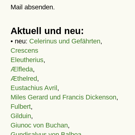
Mail absenden.
Aktuell und neu:
• neu:
Celerinus und Gefährten
,
Crescens
Eleutherius
,
Ælfleda
,
Æthelred
,
Eustachius Avril
,
Miles Gerard und Francis Dickenson
,
Fulbert
,
Gilduin
,
Giunoc von Buchan
,
Gundisalvus von Balboa
,