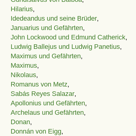
Hilarius
,
Idedeandus und seine Brüder
,
Januarius und Gefährten
,
John Lockwood und Edmund Catherick
,
Ludwig Ballejus und Ludwig Panetius
,
Maximus und Gefährten
,
Maximus
,
Nikolaus
,
Romanus von Metz
,
Sabás Reyes Salazar
,
Apollonius und Gefährten
,
Archelaus und Gefährten
,
Donan
,
Donnán von Eigg
,