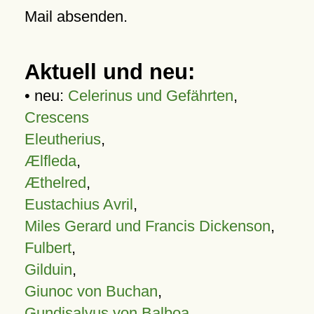
Mail absenden.
Aktuell und neu:
• neu:
Celerinus und Gefährten
,
Crescens
Eleutherius
,
Ælfleda
,
Æthelred
,
Eustachius Avril
,
Miles Gerard und Francis Dickenson
,
Fulbert
,
Gilduin
,
Giunoc von Buchan
,
Gundisalvus von Balboa
,