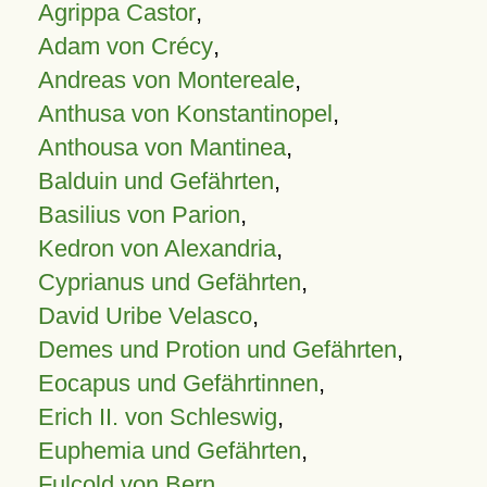
Agrippa Castor
,
Adam von Crécy
,
Andreas von Montereale
,
Anthusa von Konstantinopel
,
Anthousa von Mantinea
,
Balduin und Gefährten
,
Basilius von Parion
,
Kedron von Alexandria
,
Cyprianus und Gefährten
,
David Uribe Velasco
,
Demes und Protion und Gefährten
,
Eocapus und Gefährtinnen
,
Erich II. von Schleswig
,
Euphemia und Gefährten
,
Fulcold von Bern
,