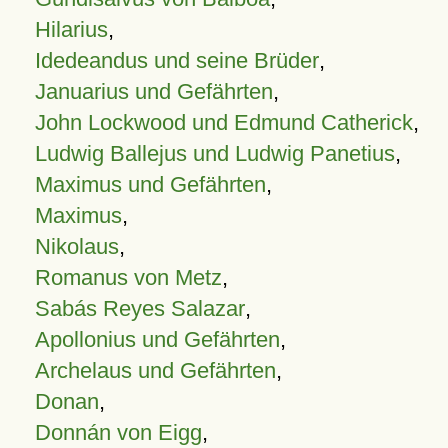
Hilarius
,
Idedeandus und seine Brüder
,
Januarius und Gefährten
,
John Lockwood und Edmund Catherick
,
Ludwig Ballejus und Ludwig Panetius
,
Maximus und Gefährten
,
Maximus
,
Nikolaus
,
Romanus von Metz
,
Sabás Reyes Salazar
,
Apollonius und Gefährten
,
Archelaus und Gefährten
,
Donan
,
Donnán von Eigg
,