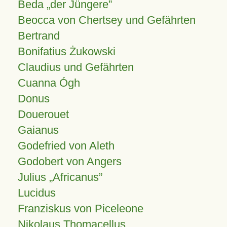
Beda „der Jüngere”
Beocca von Chertsey und Gefährten
Bertrand
Bonifatius Żukowski
Claudius und Gefährten
Cuanna Ógh
Donus
Douerouet
Gaianus
Godefried von Aleth
Godobert von Angers
Julius
Africanus
Lucidus
Franziskus von Piceleone
Nikolaus Thomacellus