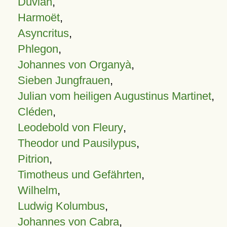
Duvian
,
Harmoët
,
Asyncritus
,
Phlegon
,
Johannes von Organyà
,
Sieben Jungfrauen
,
Julian vom heiligen Augustinus Martinet
,
Cléden
,
Leodebold von Fleury
,
Theodor und Pausilypus
,
Pitrion
,
Timotheus und Gefährten
,
Wilhelm
,
Ludwig Kolumbus
,
Johannes von Cabra
,