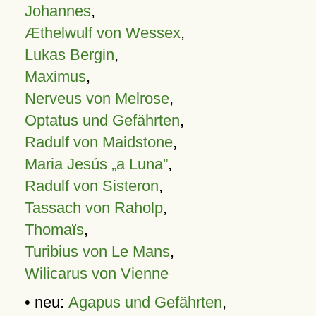
Johannes
,
Æthelwulf von Wessex
,
Lukas Bergin
,
Maximus
,
Nerveus von Melrose
,
Optatus und Gefährten
,
Radulf von Maidstone
,
Maria Jesús „a Luna”
,
Radulf von Sisteron
,
Tassach von Raholp
,
Thomaïs
,
Turibius von Le Mans
,
Wilicarus von Vienne
• neu:
Agapus und Gefährten
,