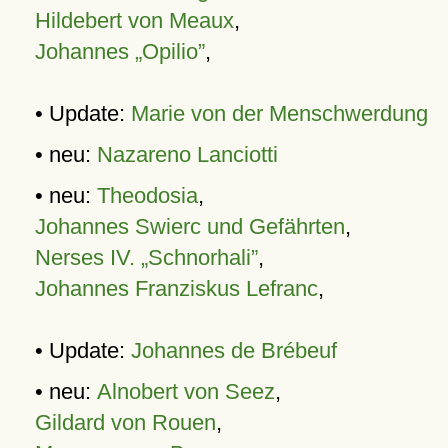
Hildebert von Meaux
,
Johannes „Opilio”
,
• Update:
Marie von der Menschwerdung
• neu:
Nazareno Lanciotti
• neu:
Theodosia
,
Johannes Swierc und Gefährten
,
Nerses IV. „Schnorhali”
,
Johannes Franziskus Lefranc
,
• Update:
Johannes de Brébeuf
• neu:
Alnobert von Seez
,
Gildard von Rouen
,