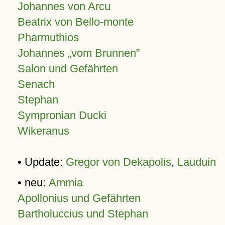
Johannes von Arcu
Beatrix von Bello-monte
Pharmuthios
Johannes
vom Brunnen
Salon und Gefährten
Senach
Stephan
Sympronian Ducki
Wikeranus
• Update:
Gregor von Dekapolis
,
Lauduin
• neu:
Ammia
Apollonius und Gefährten
Bartholuccius und Stephan