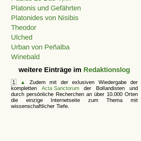
Platonis und Gefährten
Platonides von Nisibis
Theodor
Ulched
Urban von Peñalba
Winebald
weitere Einträge im
Redaktionslog
1
▲
Zudem mit der exlusiven Wiedergabe der
kompletten
Acta Sanctorum
der Bollandisten und
durch persönliche Recherchen an über 10.000 Orten
die einzige Internetseite zum Thema mit
wissenschaftlicher Tiefe.