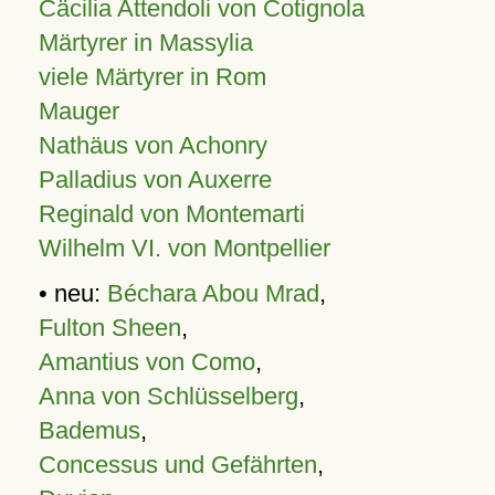
Cäcilia Attendoli von Cotignola
Märtyrer in Massylia
viele Märtyrer in Rom
Mauger
Nathäus von Achonry
Palladius von Auxerre
Reginald von Montemarti
Wilhelm VI. von Montpellier
• neu:
Béchara Abou Mrad
,
Fulton Sheen
,
Amantius von Como
,
Anna von Schlüsselberg
,
Bademus
,
Concessus und Gefährten
,