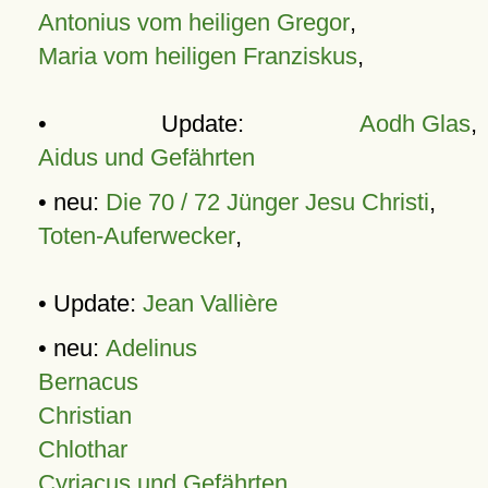
Antonius vom heiligen Gregor
,
Maria vom heiligen Franziskus
,
• Update:
Aodh Glas
,
Aidus und Gefährten
• neu:
Die 70 / 72 Jünger Jesu Christi
,
Toten-Auferwecker
,
• Update:
Jean Vallière
• neu:
Adelinus
Bernacus
Christian
Chlothar
Cyriacus und Gefährten