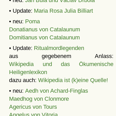
• neu:
Jan Bula und Václav Drbola
• Update:
Maria Rosa Julia Billiart
• neu:
Poma
Donatianus von Catalaunum
Domitianus von Catalaunum
• Update:
Ritualmordlegenden
aus gegebenem Anlass:
Wikipedia und das Ökumenische
Heiligenlexikon
dazu auch:
Wikipedia ist (k)eine Quelle!
• neu:
Aedh von Achard-Finglas
Maedhog von Clonmore
Agericus von Tours
Angelus von Vitoria