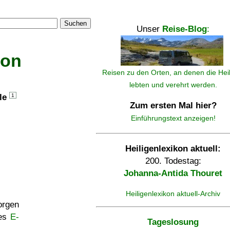
Suchen
Unser
Reise-Blog
:
kon
Reisen zu den Orten, an denen die Hei
lebten und verehrt werden.
lle
1
Zum ersten Mal hier?
Einführungstext anzeigen!
Heiligenlexikon aktuell:
200. Todestag:
Johanna-Antida Thouret
Heiligenlexikon aktuell-Archiv
rgen
ses
E-
Tageslosung