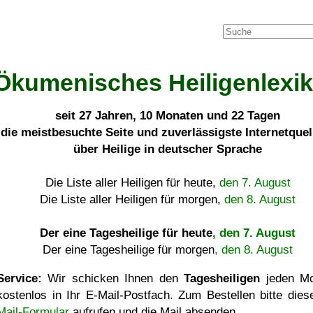
Ökumenisches Heiligenlexi
seit
27 Jahren, 10 Monaten und 22 Tagen
die meistbesuchte Seite und zuverlässigste Internetque
über Heilige in deutscher Sprache
Die Liste aller Heiligen für heute,
den 7. August
Die Liste aller Heiligen für morgen,
den 8. August
Der eine Tagesheilige für heute
, den 7. August
Der eine Tagesheilige für morgen
, den 8. August
Service:
Wir schicken Ihnen den
Tagesheiligen
jeden Mo
kostenlos in Ihr E-Mail-Postfach. Zum Bestellen bitte die
Mail-Formular
aufrufen und die Mail absenden.