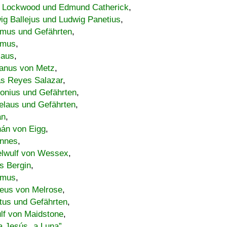
 Lockwood und Edmund Catherick
,
ig Ballejus und Ludwig Panetius
,
mus und Gefährten
,
imus
,
laus
,
nus von Metz
,
s Reyes Salazar
,
lonius und Gefährten
,
elaus und Gefährten
,
an
,
án von Eigg
,
nnes
,
lwulf von Wessex
,
s Bergin
,
imus
,
eus von Melrose
,
tus und Gefährten
,
lf von Maidstone
,
a Jesús „a Luna”
,