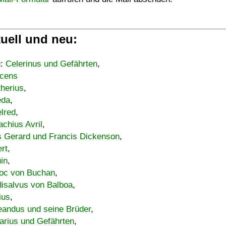
uell und neu:
u:
Celerinus und Gefährten
,
cens
therius
,
eda
,
lred
,
achius Avril
,
s Gerard und Francis Dickenson
,
ert
,
uin
,
oc von Buchan
,
isalvus von Balboa
,
ius
,
eandus und seine Brüder
,
arius und Gefährten
,