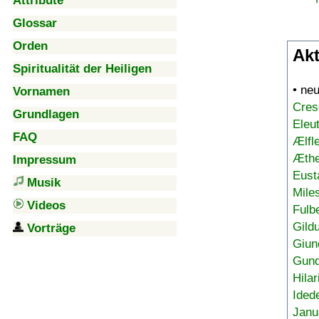
Attribute
Glossar
Orden
Akt
Spiritualität der Heiligen
• ne
Vornamen
Cres
Grundlagen
Eleu
FAQ
Ælfl
Æthe
Impressum
Eust
Musik
Mile
Videos
Fulb
Gild
Vorträge
Giun
Gund
Hilar
Ided
Janu