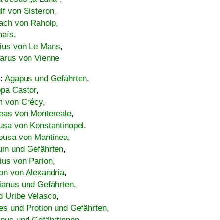
lf von Sisteron
,
ach von Raholp
,
maïs
,
bius von Le Mans
,
carus von Vienne
u:
Agapus und Gefährten
,
ppa Castor
,
 von Crécy
,
eas von Montereale
,
usa von Konstantinopel
,
ousa von Mantinea
,
uin und Gefährten
,
lius von Parion
,
on von Alexandria
,
ianus und Gefährten
,
d Uribe Velasco
,
s und Protion und Gefährten
,
pus und Gefährtinnen
,