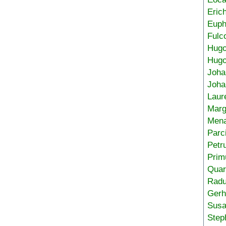
Eric
Euph
Fulc
Hug
Hugo
Joha
Joha
Laur
Marg
Mena
Parc
Petr
Prim
Quar
Radu
Gerh
Sus
Step