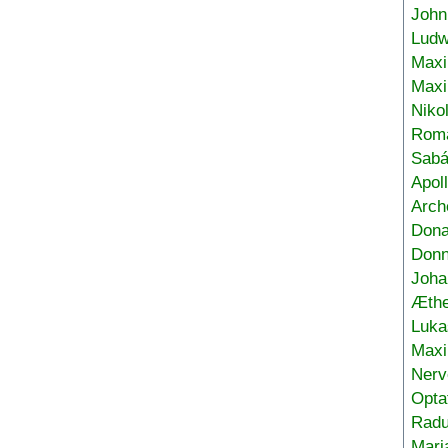
John
Ludw
Maxi
Max
Niko
Roma
Sabá
Apol
Arch
Don
Donn
Joha
Æthe
Luka
Max
Nerv
Opta
Radu
Mari