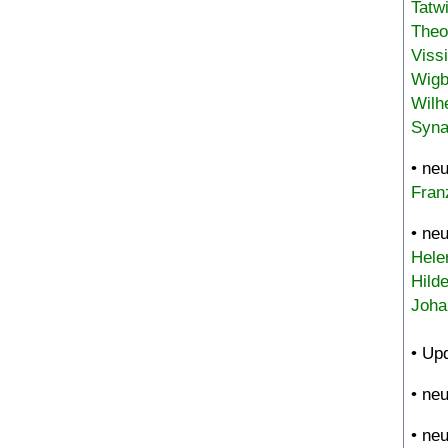
Tatw
Theo
Viss
Wigb
Wilh
Syna
• ne
Fran
• ne
Hele
Hild
Joha
• Up
• ne
• ne