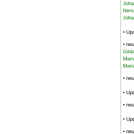
Joha
Ners
Joha
• Up
• ne
Gild
Manv
Mari
• ne
• Up
• ne
• Up
• ne