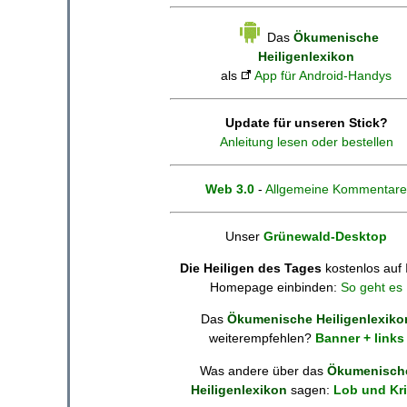
Das
Ökumenische
Heiligenlexikon
als
App für Android-Handys
Update für unseren Stick?
Anleitung lesen oder bestellen
Web 3.0
-
Allgemeine Kommentare
Unser
Grünewald-Desktop
Die Heiligen des Tages
kostenlos auf 
Homepage einbinden:
So geht es
Das
Ökumenische Heiligenlexiko
weiterempfehlen?
Banner + links
Was andere über das
Ökumenisch
Heiligenlexikon
sagen:
Lob und Kri