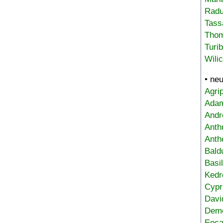
Radu
Tass
Tho
Turi
Wili
• ne
Agri
Adam
Andr
Anth
Anth
Bald
Basi
Kedr
Cypr
Davi
Deme
Eoca