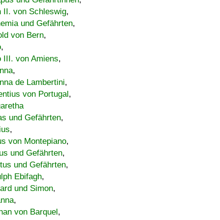
h II. von Schleswig
,
emia und Gefährten
,
old von Bern
,
o
,
 III. von Amiens
,
nna
,
nna de Lambertini
,
entius von Portugal
,
aretha
s und Gefährten
,
ius
,
us von Montepiano
,
us und Gefährten
,
tus und Gefährten
,
lph Ebifagh
,
ard und Simon
,
anna
,
han von Barquel
,