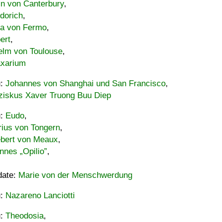
in von Canterbury
,
dorich
,
ia von Fermo
,
ert
,
elm von Toulouse
,
xarium
u:
Johannes von Shanghai und San Francisco
,
ziskus Xaver Truong Buu Diep
u:
Eudo
,
rius von Tongern
,
ebert von Meaux
,
nnes „Opilio”
,
date:
Marie von der Menschwerdung
u:
Nazareno Lanciotti
u:
Theodosia
,