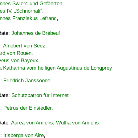
nnes Swierc und Gefährten
,
es IV. „Schnorhali”
,
nnes Franziskus Lefranc
,
date:
Johannes de Brébeuf
u:
Alnobert von Seez
,
ard von Rouen
,
eus von Bayeux
,
a Katharina vom heiligen Augustinus de Longprey
u:
Friedrich Janssoone
date:
Schutzpatron für Internet
u:
Petrus der Einsiedler
,
date:
Aurea von Amiens
,
Wulfia von Amiens
u:
Itisberga von Aire
,