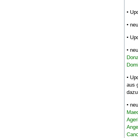
• Up
• ne
• Up
• ne
Dona
Domi
• Up
aus 
dazu
• ne
Maed
Ager
Ange
Canc