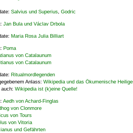
date:
Salvius und Superius
,
Godric
u:
Jan Bula und Václav Drbola
date:
Maria Rosa Julia Billiart
u:
Poma
tianus von Catalaunum
tianus von Catalaunum
date:
Ritualmordlegenden
gegebenem Anlass:
Wikipedia und das Ökumenische Heilige
 auch:
Wikipedia ist (k)eine Quelle!
u:
Aedh von Achard-Finglas
hog von Clonmore
icus von Tours
lus von Vitoria
ianus und Gefährten