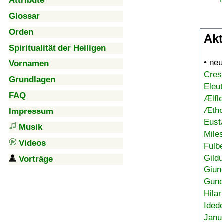
Attribute
Glossar
Orden
Akt
Spiritualität der Heiligen
• ne
Vornamen
Cres
Grundlagen
Eleu
FAQ
Ælfl
Æthe
Impressum
Eust
Musik
Mile
Videos
Fulb
Gild
Vorträge
Giun
Gund
Hilar
Ided
Janu