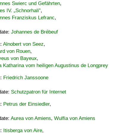
nnes Swierc und Gefährten
,
es IV. „Schnorhali”
,
nnes Franziskus Lefranc
,
date:
Johannes de Brébeuf
u:
Alnobert von Seez
,
ard von Rouen
,
eus von Bayeux
,
a Katharina vom heiligen Augustinus de Longprey
u:
Friedrich Janssoone
date:
Schutzpatron für Internet
u:
Petrus der Einsiedler
,
date:
Aurea von Amiens
,
Wulfia von Amiens
u:
Itisberga von Aire
,