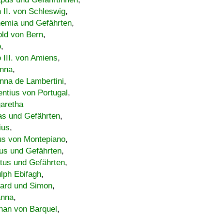
h II. von Schleswig
,
emia und Gefährten
,
old von Bern
,
o
,
 III. von Amiens
,
nna
,
nna de Lambertini
,
entius von Portugal
,
aretha
s und Gefährten
,
ius
,
us von Montepiano
,
us und Gefährten
,
tus und Gefährten
,
lph Ebifagh
,
ard und Simon
,
anna
,
han von Barquel
,