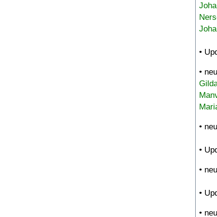
Joha
Ners
Joha
• Up
• ne
Gild
Manv
Mari
• ne
• Up
• ne
• Up
• ne