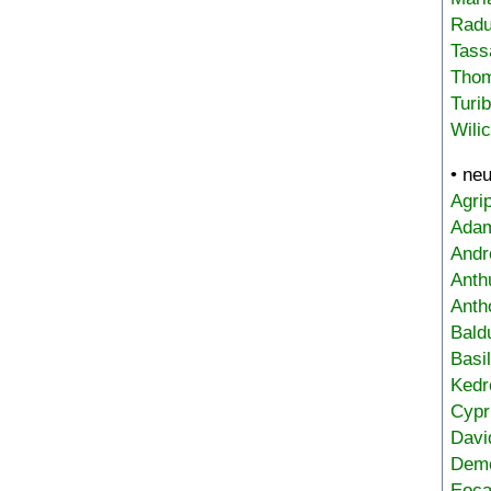
Radu
Tass
Tho
Turi
Wili
• ne
Agri
Adam
Andr
Anth
Anth
Bald
Basi
Kedr
Cypr
Davi
Deme
Eoca