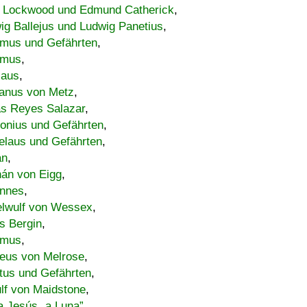
 Lockwood und Edmund Catherick
,
ig Ballejus und Ludwig Panetius
,
mus und Gefährten
,
imus
,
laus
,
nus von Metz
,
s Reyes Salazar
,
lonius und Gefährten
,
elaus und Gefährten
,
an
,
án von Eigg
,
nnes
,
lwulf von Wessex
,
s Bergin
,
imus
,
eus von Melrose
,
tus und Gefährten
,
lf von Maidstone
,
a Jesús „a Luna”
,