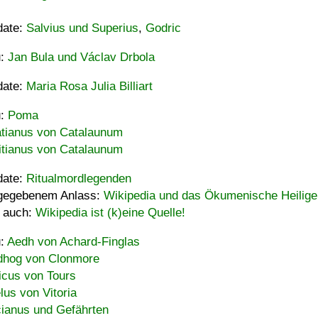
date:
Salvius und Superius
,
Godric
u:
Jan Bula und Václav Drbola
date:
Maria Rosa Julia Billiart
u:
Poma
tianus von Catalaunum
tianus von Catalaunum
date:
Ritualmordlegenden
gegebenem Anlass:
Wikipedia und das Ökumenische Heilige
 auch:
Wikipedia ist (k)eine Quelle!
u:
Aedh von Achard-Finglas
hog von Clonmore
icus von Tours
lus von Vitoria
ianus und Gefährten