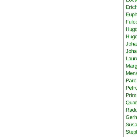
Eric
Euph
Fulc
Hug
Hugo
Joha
Joha
Laur
Marg
Mena
Parc
Petr
Prim
Quar
Radu
Gerh
Sus
Step