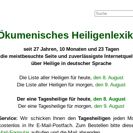
Ökumenisches Heiligenlexi
seit
27 Jahren, 10 Monaten und 23 Tagen
die meistbesuchte Seite und zuverlässigste Internetque
über Heilige in deutscher Sprache
Die Liste aller Heiligen für heute,
den 8. August
Die Liste aller Heiligen für morgen,
den 9. August
Der eine Tagesheilige für heute
, den 8. August
Der eine Tagesheilige für morgen
, den 9. August
Service:
Wir schicken Ihnen den
Tagesheiligen
jeden Mo
kostenlos in Ihr E-Mail-Postfach. Zum Bestellen bitte die
Mail-Formular
aufrufen und die Mail absenden.