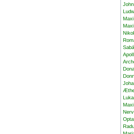
John
Ludw
Maxi
Max
Niko
Roma
Sabá
Apol
Arch
Don
Donn
Joha
Æthe
Luka
Max
Nerv
Opta
Radu
Mari