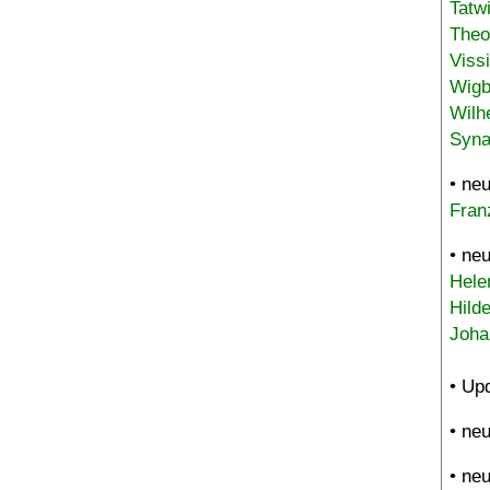
Tatw
Theo
Viss
Wigb
Wilh
Syna
• ne
Fran
• ne
Hele
Hild
Joha
• Up
• ne
• ne