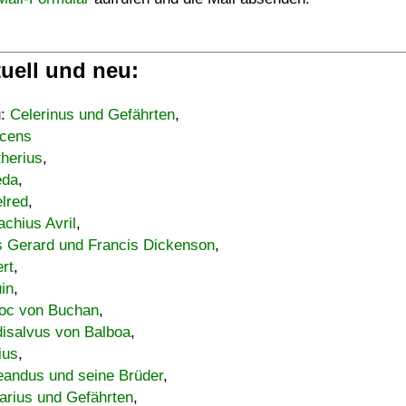
uell und neu:
u:
Celerinus und Gefährten
,
cens
therius
,
eda
,
lred
,
achius Avril
,
s Gerard und Francis Dickenson
,
ert
,
uin
,
oc von Buchan
,
isalvus von Balboa
,
ius
,
eandus und seine Brüder
,
arius und Gefährten
,