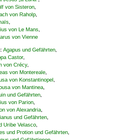
lf von Sisteron
,
ach von Raholp
,
maïs
,
bius von Le Mans
,
carus von Vienne
u:
Agapus und Gefährten
,
ppa Castor
,
 von Crécy
,
eas von Montereale
,
usa von Konstantinopel
,
ousa von Mantinea
,
uin und Gefährten
,
lius von Parion
,
on von Alexandria
,
ianus und Gefährten
,
d Uribe Velasco
,
s und Protion und Gefährten
,
pus und Gefährtinnen
,