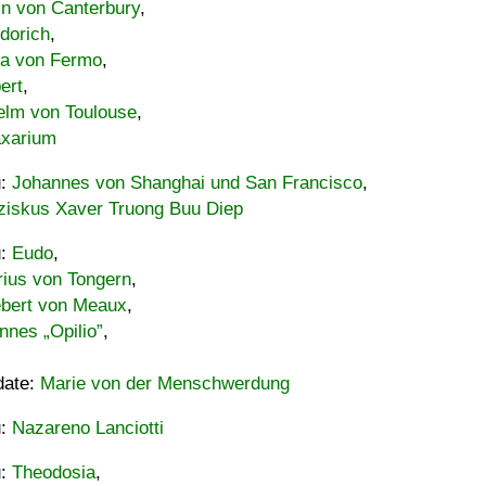
in von Canterbury
,
dorich
,
ia von Fermo
,
ert
,
elm von Toulouse
,
xarium
u:
Johannes von Shanghai und San Francisco
,
ziskus Xaver Truong Buu Diep
u:
Eudo
,
rius von Tongern
,
ebert von Meaux
,
nnes „Opilio”
,
date:
Marie von der Menschwerdung
u:
Nazareno Lanciotti
u:
Theodosia
,