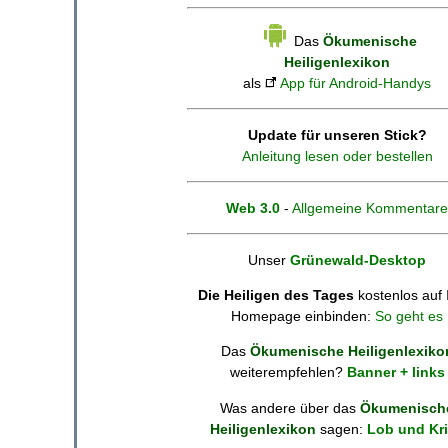
Das
Ökumenische
Heiligenlexikon
als
App für Android-Handys
Update für unseren Stick?
Anleitung lesen oder bestellen
Web 3.0
-
Allgemeine Kommentare
Unser
Grünewald-Desktop
Die Heiligen des Tages
kostenlos auf 
Homepage einbinden:
So geht es
Das
Ökumenische Heiligenlexiko
weiterempfehlen?
Banner + links
Was andere über das
Ökumenisch
Heiligenlexikon
sagen:
Lob und Kri