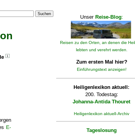
Suchen
Unser
Reise-Blog
:
kon
Reisen zu den Orten, an denen die Hei
lebten und verehrt werden.
lle
1
Zum ersten Mal hier?
Einführungstext anzeigen!
Heiligenlexikon aktuell:
200. Todestag:
Johanna-Antida Thouret
Heiligenlexikon aktuell-Archiv
rgen
ses
E-
Tageslosung