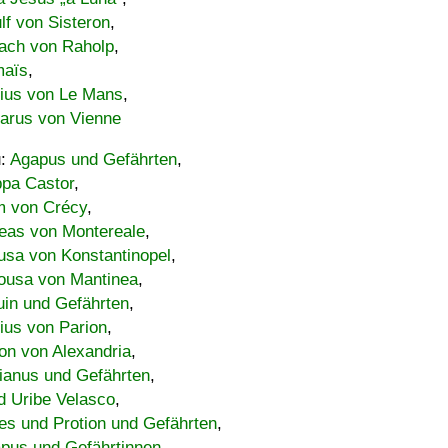
lf von Sisteron
,
ach von Raholp
,
maïs
,
bius von Le Mans
,
carus von Vienne
u:
Agapus und Gefährten
,
ppa Castor
,
 von Crécy
,
eas von Montereale
,
usa von Konstantinopel
,
ousa von Mantinea
,
uin und Gefährten
,
lius von Parion
,
on von Alexandria
,
ianus und Gefährten
,
d Uribe Velasco
,
s und Protion und Gefährten
,
pus und Gefährtinnen
,