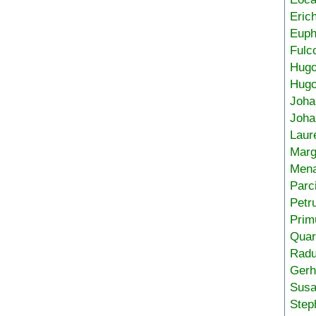
Eric
Euph
Fulc
Hug
Hugo
Joha
Joha
Laur
Marg
Mena
Parc
Petr
Prim
Quar
Radu
Gerh
Sus
Step