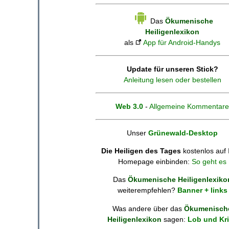
Das
Ökumenische
Heiligenlexikon
als
App für Android-Handys
Update für unseren Stick?
Anleitung lesen oder bestellen
Web 3.0
-
Allgemeine Kommentare
Unser
Grünewald-Desktop
Die Heiligen des Tages
kostenlos auf 
Homepage einbinden:
So geht es
Das
Ökumenische Heiligenlexiko
weiterempfehlen?
Banner + links
Was andere über das
Ökumenisch
Heiligenlexikon
sagen:
Lob und Kri