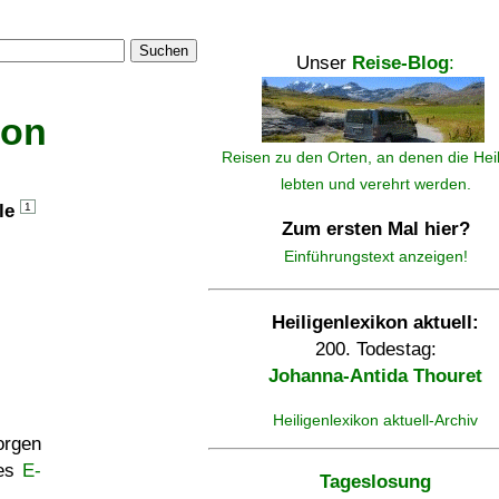
Suchen
Unser
Reise-Blog
:
kon
Reisen zu den Orten, an denen die Hei
lebten und verehrt werden.
lle
1
Zum ersten Mal hier?
Einführungstext anzeigen!
Heiligenlexikon aktuell:
200. Todestag:
Johanna-Antida Thouret
Heiligenlexikon aktuell-Archiv
rgen
ses
E-
Tageslosung