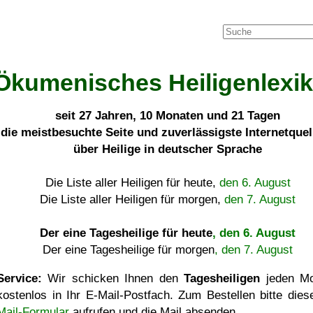
Ökumenisches Heiligenlexi
seit
27 Jahren, 10 Monaten und 21 Tagen
die meistbesuchte Seite und zuverlässigste Internetque
über Heilige in deutscher Sprache
Die Liste aller Heiligen für heute,
den 6. August
Die Liste aller Heiligen für morgen,
den 7. August
Der eine Tagesheilige für heute
, den 6. August
Der eine Tagesheilige für morgen
, den 7. August
Service:
Wir schicken Ihnen den
Tagesheiligen
jeden Mo
kostenlos in Ihr E-Mail-Postfach. Zum Bestellen bitte die
Mail-Formular
aufrufen und die Mail absenden.