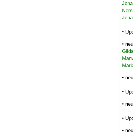
Joha
Ners
Joha
• Up
• ne
Gild
Manv
Mari
• ne
• Up
• ne
• Up
• ne