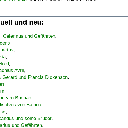
uell und neu:
u:
Celerinus und Gefährten
,
cens
therius
,
eda
,
lred
,
achius Avril
,
s Gerard und Francis Dickenson
,
ert
,
uin
,
oc von Buchan
,
isalvus von Balboa
,
ius
,
eandus und seine Brüder
,
arius und Gefährten
,