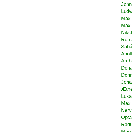
John
Ludw
Maxi
Max
Niko
Roma
Sabá
Apol
Arch
Don
Donn
Joha
Æthe
Luka
Max
Nerv
Opta
Radu
Mari