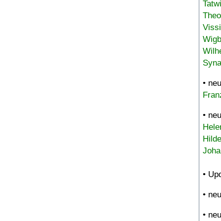
Tatw
Theo
Viss
Wigb
Wilh
Syna
• ne
Fran
• ne
Hele
Hild
Joha
• Up
• ne
• ne