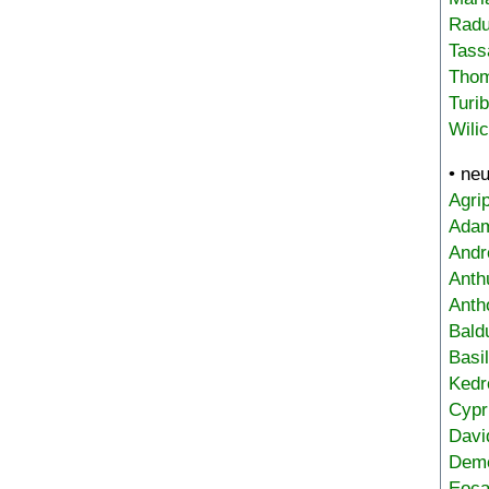
Radu
Tass
Tho
Turi
Wili
• ne
Agri
Adam
Andr
Anth
Anth
Bald
Basi
Kedr
Cypr
Davi
Deme
Eoca