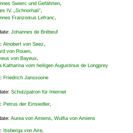
nnes Swierc und Gefährten
,
es IV. „Schnorhali”
,
nnes Franziskus Lefranc
,
date:
Johannes de Brébeuf
u:
Alnobert von Seez
,
ard von Rouen
,
eus von Bayeux
,
a Katharina vom heiligen Augustinus de Longprey
u:
Friedrich Janssoone
date:
Schutzpatron für Internet
u:
Petrus der Einsiedler
,
date:
Aurea von Amiens
,
Wulfia von Amiens
u:
Itisberga von Aire
,