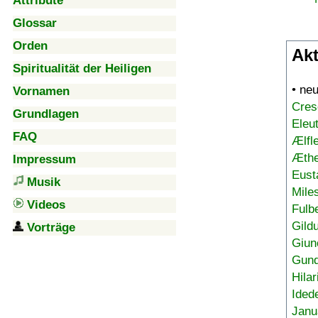
Attribute
Glossar
Orden
Akt
Spiritualität der Heiligen
• ne
Vornamen
Cres
Grundlagen
Eleu
FAQ
Ælfl
Æthe
Impressum
Eust
Musik
Mile
Videos
Fulb
Gild
Vorträge
Giun
Gund
Hilar
Ided
Janu