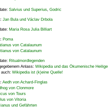
date:
Salvius und Superius
,
Godric
u:
Jan Bula und Václav Drbola
date:
Maria Rosa Julia Billiart
u:
Poma
tianus von Catalaunum
tianus von Catalaunum
date:
Ritualmordlegenden
gegebenem Anlass:
Wikipedia und das Ökumenische Heilige
 auch:
Wikipedia ist (k)eine Quelle!
u:
Aedh von Achard-Finglas
hog von Clonmore
icus von Tours
lus von Vitoria
ianus und Gefährten