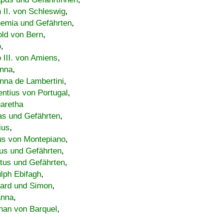
h II. von Schleswig
,
emia und Gefährten
,
old von Bern
,
o
,
 III. von Amiens
,
nna
,
nna de Lambertini
,
entius von Portugal
,
aretha
s und Gefährten
,
ius
,
us von Montepiano
,
us und Gefährten
,
tus und Gefährten
,
lph Ebifagh
,
ard und Simon
,
anna
,
han von Barquel
,