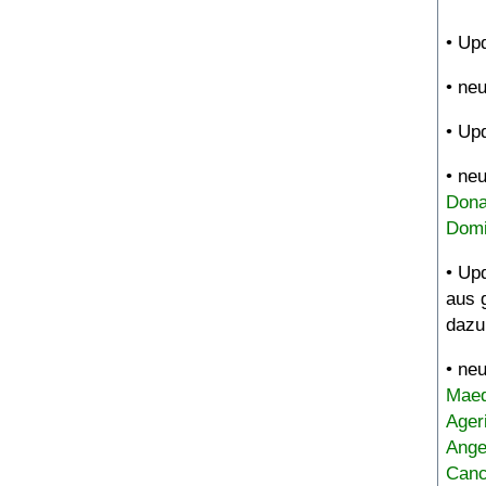
• Up
• ne
• Up
• ne
Dona
Domi
• Up
aus 
dazu
• ne
Maed
Ager
Ange
Canc