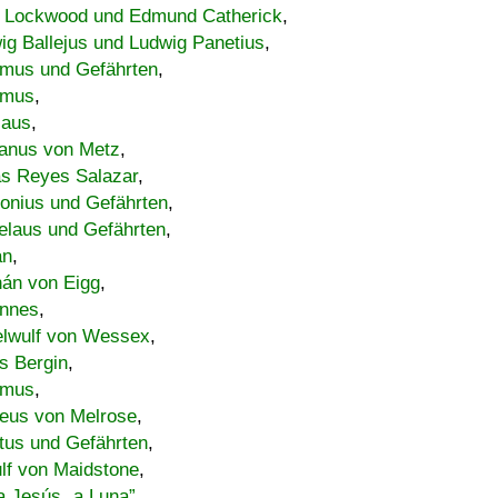
 Lockwood und Edmund Catherick
,
ig Ballejus und Ludwig Panetius
,
mus und Gefährten
,
imus
,
laus
,
nus von Metz
,
s Reyes Salazar
,
lonius und Gefährten
,
elaus und Gefährten
,
an
,
án von Eigg
,
nnes
,
lwulf von Wessex
,
s Bergin
,
imus
,
eus von Melrose
,
tus und Gefährten
,
lf von Maidstone
,
a Jesús „a Luna”
,