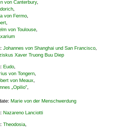
in von Canterbury
,
dorich
,
ia von Fermo
,
ert
,
elm von Toulouse
,
xarium
u:
Johannes von Shanghai und San Francisco
,
ziskus Xaver Truong Buu Diep
u:
Eudo
,
rius von Tongern
,
ebert von Meaux
,
nnes „Opilio”
,
date:
Marie von der Menschwerdung
u:
Nazareno Lanciotti
u:
Theodosia
,