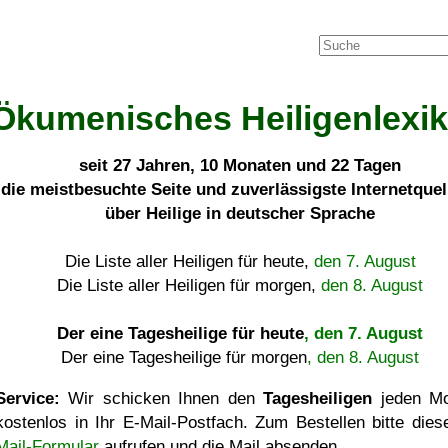
Ökumenisches Heiligenlexi
seit
27 Jahren, 10 Monaten und 22 Tagen
die meistbesuchte Seite und zuverlässigste Internetque
über Heilige in deutscher Sprache
Die Liste aller Heiligen für heute,
den 7. August
Die Liste aller Heiligen für morgen,
den 8. August
Der eine Tagesheilige für heute
, den 7. August
Der eine Tagesheilige für morgen
, den 8. August
Service:
Wir schicken Ihnen den
Tagesheiligen
jeden Mo
kostenlos in Ihr E-Mail-Postfach. Zum Bestellen bitte die
Mail-Formular
aufrufen und die Mail absenden.