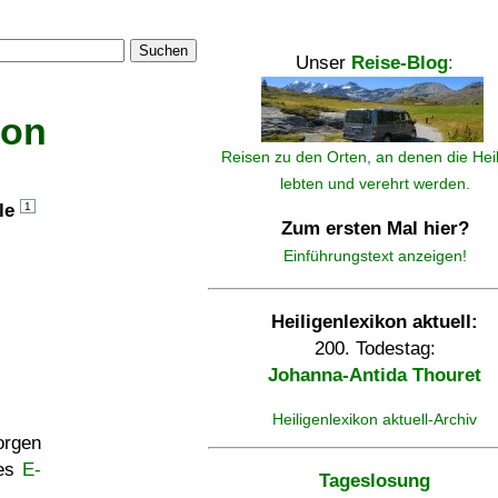
Suchen
Unser
Reise-Blog
:
kon
Reisen zu den Orten, an denen die Hei
lebten und verehrt werden.
lle
1
Zum ersten Mal hier?
Einführungstext anzeigen!
Heiligenlexikon aktuell:
200. Todestag:
Johanna-Antida Thouret
Heiligenlexikon aktuell-Archiv
rgen
ses
E-
Tageslosung