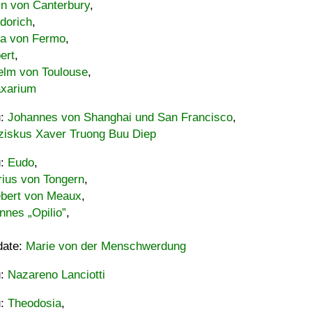
in von Canterbury
,
dorich
,
ia von Fermo
,
ert
,
elm von Toulouse
,
xarium
u:
Johannes von Shanghai und San Francisco
,
ziskus Xaver Truong Buu Diep
u:
Eudo
,
rius von Tongern
,
ebert von Meaux
,
nnes „Opilio”
,
date:
Marie von der Menschwerdung
u:
Nazareno Lanciotti
u:
Theodosia
,