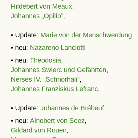
Hildebert von Meaux
,
Johannes „Opilio”
,
• Update:
Marie von der Menschwerdung
• neu:
Nazareno Lanciotti
• neu:
Theodosia
,
Johannes Swierc und Gefährten
,
Nerses IV. „Schnorhali”
,
Johannes Franziskus Lefranc
,
• Update:
Johannes de Brébeuf
• neu:
Alnobert von Seez
,
Gildard von Rouen
,