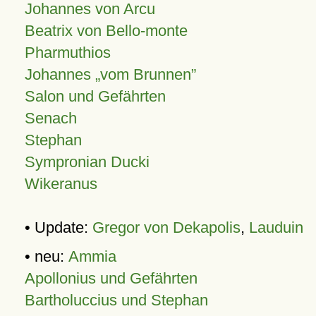
Johannes von Arcu
Beatrix von Bello-monte
Pharmuthios
Johannes
vom Brunnen
Salon und Gefährten
Senach
Stephan
Sympronian Ducki
Wikeranus
• Update:
Gregor von Dekapolis
,
Lauduin
• neu:
Ammia
Apollonius und Gefährten
Bartholuccius und Stephan