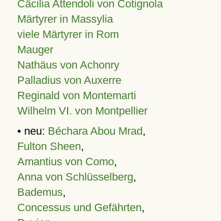
Cäcilia Attendoli von Cotignola
Märtyrer in Massylia
viele Märtyrer in Rom
Mauger
Nathäus von Achonry
Palladius von Auxerre
Reginald von Montemarti
Wilhelm VI. von Montpellier
• neu:
Béchara Abou Mrad
,
Fulton Sheen
,
Amantius von Como
,
Anna von Schlüsselberg
,
Bademus
,
Concessus und Gefährten
,