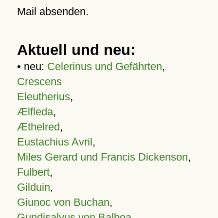
Mail absenden.
Aktuell und neu:
• neu:
Celerinus und Gefährten
,
Crescens
Eleutherius
,
Ælfleda
,
Æthelred
,
Eustachius Avril
,
Miles Gerard und Francis Dickenson
,
Fulbert
,
Gilduin
,
Giunoc von Buchan
,
Gundisalvus von Balboa
,