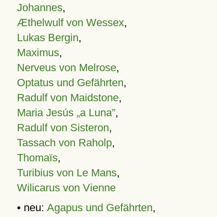
Johannes
,
Æthelwulf von Wessex
,
Lukas Bergin
,
Maximus
,
Nerveus von Melrose
,
Optatus und Gefährten
,
Radulf von Maidstone
,
Maria Jesús „a Luna”
,
Radulf von Sisteron
,
Tassach von Raholp
,
Thomaïs
,
Turibius von Le Mans
,
Wilicarus von Vienne
• neu:
Agapus und Gefährten
,