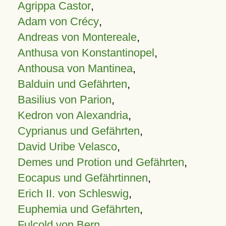
Agrippa Castor
,
Adam von Crécy
,
Andreas von Montereale
,
Anthusa von Konstantinopel
,
Anthousa von Mantinea
,
Balduin und Gefährten
,
Basilius von Parion
,
Kedron von Alexandria
,
Cyprianus und Gefährten
,
David Uribe Velasco
,
Demes und Protion und Gefährten
,
Eocapus und Gefährtinnen
,
Erich II. von Schleswig
,
Euphemia und Gefährten
,
Fulcold von Bern
,