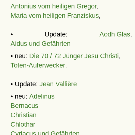
Antonius vom heiligen Gregor
,
Maria vom heiligen Franziskus
,
• Update:
Aodh Glas
,
Aidus und Gefährten
• neu:
Die 70 / 72 Jünger Jesu Christi
,
Toten-Auferwecker
,
• Update:
Jean Vallière
• neu:
Adelinus
Bernacus
Christian
Chlothar
Cyriacus und Gefährten