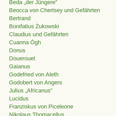
Beda „der Jüngere”
Beocca von Chertsey und Gefährten
Bertrand
Bonifatius Żukowski
Claudius und Gefährten
Cuanna Ógh
Donus
Douerouet
Gaianus
Godefried von Aleth
Godobert von Angers
Julius
Africanus
Lucidus
Franziskus von Piceleone
Nikolaus Thomacellus