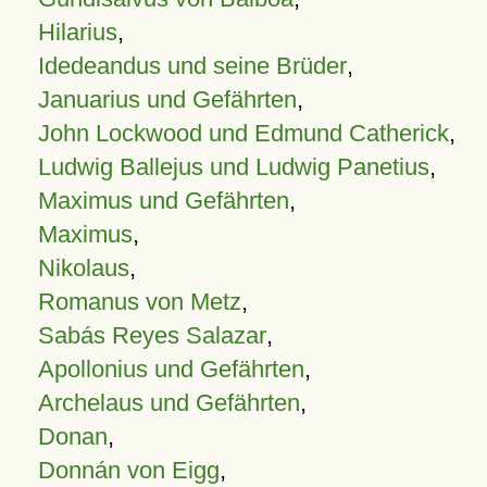
Hilarius
,
Idedeandus und seine Brüder
,
Januarius und Gefährten
,
John Lockwood und Edmund Catherick
,
Ludwig Ballejus und Ludwig Panetius
,
Maximus und Gefährten
,
Maximus
,
Nikolaus
,
Romanus von Metz
,
Sabás Reyes Salazar
,
Apollonius und Gefährten
,
Archelaus und Gefährten
,
Donan
,
Donnán von Eigg
,