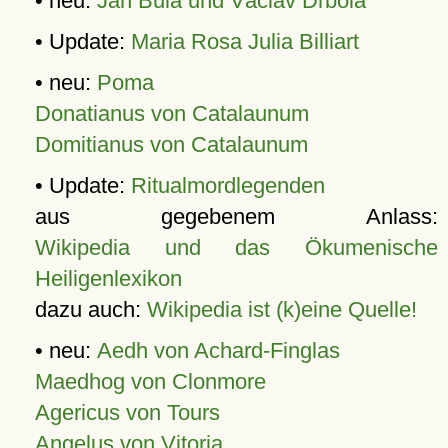
• neu:
Jan Bula und Václav Drbola
• Update:
Maria Rosa Julia Billiart
• neu:
Poma
Donatianus von Catalaunum
Domitianus von Catalaunum
• Update:
Ritualmordlegenden
aus gegebenem Anlass:
Wikipedia und das Ökumenische
Heiligenlexikon
dazu auch:
Wikipedia ist (k)eine Quelle!
• neu:
Aedh von Achard-Finglas
Maedhog von Clonmore
Agericus von Tours
Angelus von Vitoria