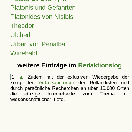
Platonis und Gefährten
Platonides von Nisibis
Theodor
Ulched
Urban von Peñalba
Winebald
weitere Einträge im
Redaktionslog
1
▲
Zudem mit der exlusiven Wiedergabe der
kompletten
Acta Sanctorum
der Bollandisten und
durch persönliche Recherchen an über 10.000 Orten
die einzige Internetseite zum Thema mit
wissenschaftlicher Tiefe.