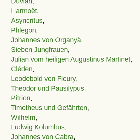
Duvian
,
Harmoët
,
Asyncritus
,
Phlegon
,
Johannes von Organyà
,
Sieben Jungfrauen
,
Julian vom heiligen Augustinus Martinet
,
Cléden
,
Leodebold von Fleury
,
Theodor und Pausilypus
,
Pitrion
,
Timotheus und Gefährten
,
Wilhelm
,
Ludwig Kolumbus
,
Johannes von Cabra
,