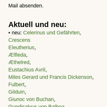
Mail absenden.
Aktuell und neu:
• neu:
Celerinus und Gefährten
,
Crescens
Eleutherius
,
Ælfleda
,
Æthelred
,
Eustachius Avril
,
Miles Gerard und Francis Dickenson
,
Fulbert
,
Gilduin
,
Giunoc von Buchan
,
Gundisalvus von Balboa
,