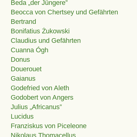
Beda „der Jüngere”
Beocca von Chertsey und Gefährten
Bertrand
Bonifatius Żukowski
Claudius und Gefährten
Cuanna Ógh
Donus
Douerouet
Gaianus
Godefried von Aleth
Godobert von Angers
Julius
Africanus
Lucidus
Franziskus von Piceleone
Nikolaus Thomacellus