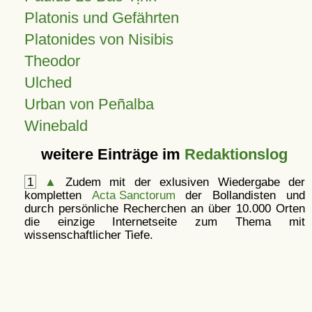
Platonis und Gefährten
Platonides von Nisibis
Theodor
Ulched
Urban von Peñalba
Winebald
weitere Einträge im
Redaktionslog
1
▲
Zudem mit der exlusiven Wiedergabe der
kompletten
Acta Sanctorum
der Bollandisten und
durch persönliche Recherchen an über 10.000 Orten
die einzige Internetseite zum Thema mit
wissenschaftlicher Tiefe.