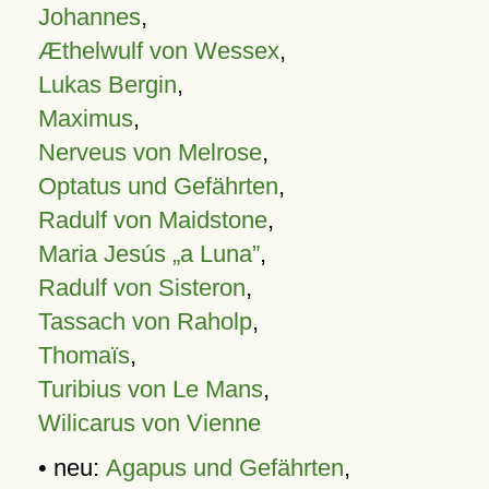
Johannes
,
Æthelwulf von Wessex
,
Lukas Bergin
,
Maximus
,
Nerveus von Melrose
,
Optatus und Gefährten
,
Radulf von Maidstone
,
Maria Jesús „a Luna”
,
Radulf von Sisteron
,
Tassach von Raholp
,
Thomaïs
,
Turibius von Le Mans
,
Wilicarus von Vienne
• neu:
Agapus und Gefährten
,