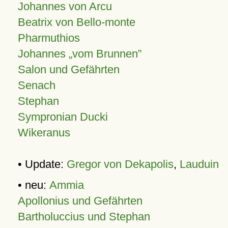
Johannes von Arcu
Beatrix von Bello-monte
Pharmuthios
Johannes
vom Brunnen
Salon und Gefährten
Senach
Stephan
Sympronian Ducki
Wikeranus
• Update:
Gregor von Dekapolis
,
Lauduin
• neu:
Ammia
Apollonius und Gefährten
Bartholuccius und Stephan