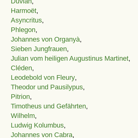
Duvian
,
Harmoët
,
Asyncritus
,
Phlegon
,
Johannes von Organyà
,
Sieben Jungfrauen
,
Julian vom heiligen Augustinus Martinet
,
Cléden
,
Leodebold von Fleury
,
Theodor und Pausilypus
,
Pitrion
,
Timotheus und Gefährten
,
Wilhelm
,
Ludwig Kolumbus
,
Johannes von Cabra
,