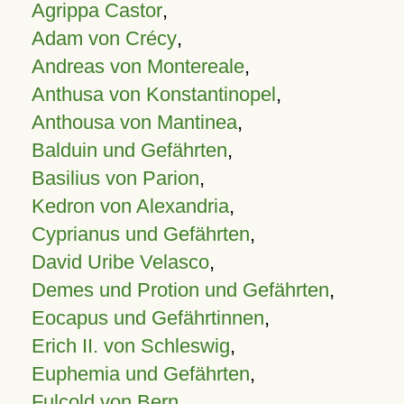
Agrippa Castor
,
Adam von Crécy
,
Andreas von Montereale
,
Anthusa von Konstantinopel
,
Anthousa von Mantinea
,
Balduin und Gefährten
,
Basilius von Parion
,
Kedron von Alexandria
,
Cyprianus und Gefährten
,
David Uribe Velasco
,
Demes und Protion und Gefährten
,
Eocapus und Gefährtinnen
,
Erich II. von Schleswig
,
Euphemia und Gefährten
,
Fulcold von Bern
,