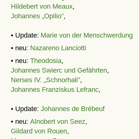
Hildebert von Meaux
,
Johannes „Opilio”
,
• Update:
Marie von der Menschwerdung
• neu:
Nazareno Lanciotti
• neu:
Theodosia
,
Johannes Swierc und Gefährten
,
Nerses IV. „Schnorhali”
,
Johannes Franziskus Lefranc
,
• Update:
Johannes de Brébeuf
• neu:
Alnobert von Seez
,
Gildard von Rouen
,