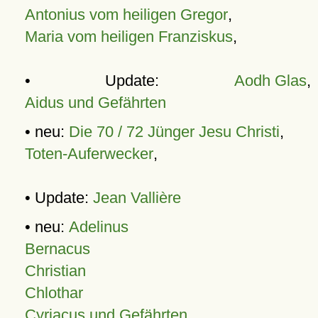
Antonius vom heiligen Gregor
,
Maria vom heiligen Franziskus
,
• Update:
Aodh Glas
,
Aidus und Gefährten
• neu:
Die 70 / 72 Jünger Jesu Christi
,
Toten-Auferwecker
,
• Update:
Jean Vallière
• neu:
Adelinus
Bernacus
Christian
Chlothar
Cyriacus und Gefährten