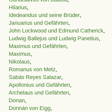
Hilarius
,
Idedeandus und seine Brüder
,
Januarius und Gefährten
,
John Lockwood und Edmund Catherick
,
Ludwig Ballejus und Ludwig Panetius
,
Maximus und Gefährten
,
Maximus
,
Nikolaus
,
Romanus von Metz
,
Sabás Reyes Salazar
,
Apollonius und Gefährten
,
Archelaus und Gefährten
,
Donan
,
Donnán von Eigg
,