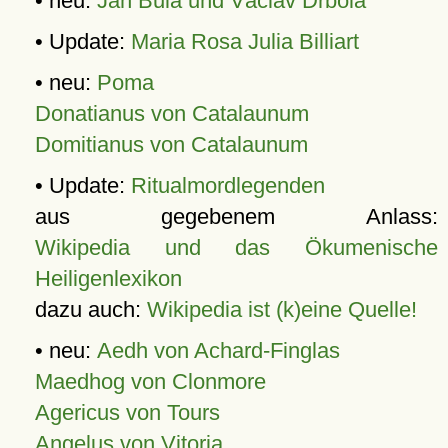
• neu:
Jan Bula und Václav Drbola
• Update:
Maria Rosa Julia Billiart
• neu:
Poma
Donatianus von Catalaunum
Domitianus von Catalaunum
• Update:
Ritualmordlegenden
aus gegebenem Anlass:
Wikipedia und das Ökumenische
Heiligenlexikon
dazu auch:
Wikipedia ist (k)eine Quelle!
• neu:
Aedh von Achard-Finglas
Maedhog von Clonmore
Agericus von Tours
Angelus von Vitoria