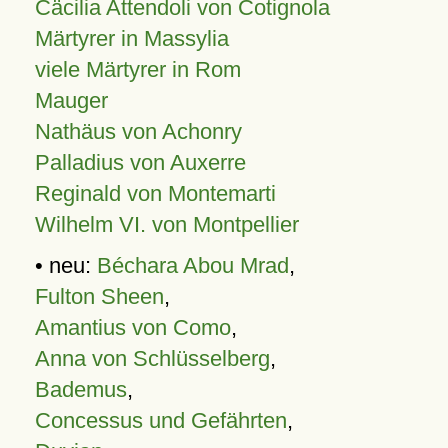
Cäcilia Attendoli von Cotignola
Märtyrer in Massylia
viele Märtyrer in Rom
Mauger
Nathäus von Achonry
Palladius von Auxerre
Reginald von Montemarti
Wilhelm VI. von Montpellier
• neu:
Béchara Abou Mrad
,
Fulton Sheen
,
Amantius von Como
,
Anna von Schlüsselberg
,
Bademus
,
Concessus und Gefährten
,