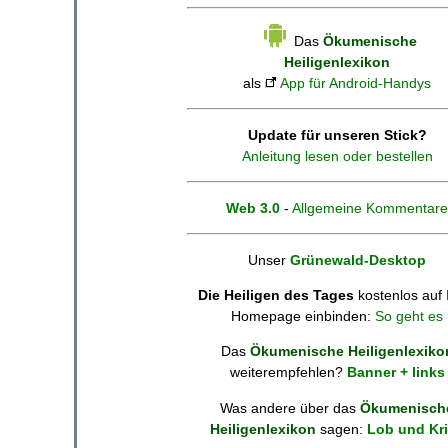
Das
Ökumenische
Heiligenlexikon
als
App für Android-Handys
Update für unseren Stick?
Anleitung lesen oder bestellen
Web 3.0
-
Allgemeine Kommentare
Unser
Grünewald-Desktop
Die Heiligen des Tages
kostenlos auf 
Homepage einbinden:
So geht es
Das
Ökumenische Heiligenlexiko
weiterempfehlen?
Banner + links
Was andere über das
Ökumenisch
Heiligenlexikon
sagen:
Lob und Kri