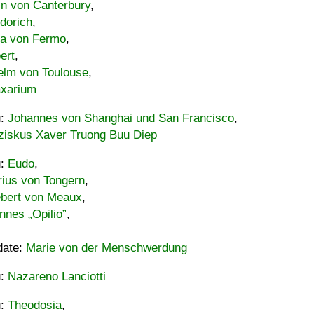
in von Canterbury
,
dorich
,
ia von Fermo
,
ert
,
elm von Toulouse
,
xarium
u:
Johannes von Shanghai und San Francisco
,
ziskus Xaver Truong Buu Diep
u:
Eudo
,
rius von Tongern
,
ebert von Meaux
,
nnes „Opilio”
,
date:
Marie von der Menschwerdung
u:
Nazareno Lanciotti
u:
Theodosia
,