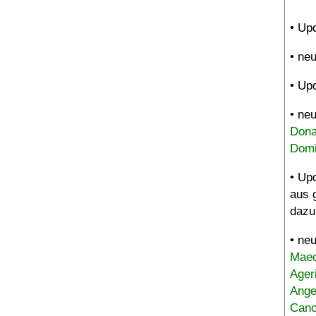
• Up
• ne
• Up
• ne
Dona
Domi
• Up
aus 
dazu
• ne
Maed
Ager
Ange
Canc