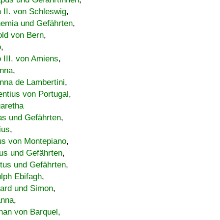
h II. von Schleswig
,
emia und Gefährten
,
old von Bern
,
o
,
 III. von Amiens
,
nna
,
nna de Lambertini
,
entius von Portugal
,
aretha
s und Gefährten
,
ius
,
us von Montepiano
,
us und Gefährten
,
tus und Gefährten
,
lph Ebifagh
,
ard und Simon
,
anna
,
han von Barquel
,