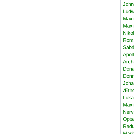
John
Ludw
Maxi
Max
Niko
Roma
Sabá
Apol
Arch
Don
Donn
Joha
Æthe
Luka
Max
Nerv
Opta
Radu
Mari