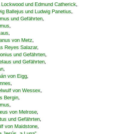
 Lockwood und Edmund Catherick
,
ig Ballejus und Ludwig Panetius
,
mus und Gefährten
,
imus
,
laus
,
nus von Metz
,
s Reyes Salazar
,
lonius und Gefährten
,
elaus und Gefährten
,
an
,
án von Eigg
,
nnes
,
lwulf von Wessex
,
s Bergin
,
imus
,
eus von Melrose
,
tus und Gefährten
,
lf von Maidstone
,
a Jesús „a Luna”
,