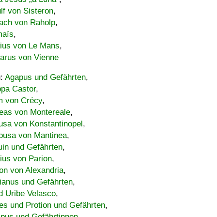
lf von Sisteron
,
ach von Raholp
,
maïs
,
bius von Le Mans
,
carus von Vienne
u:
Agapus und Gefährten
,
ppa Castor
,
 von Crécy
,
eas von Montereale
,
usa von Konstantinopel
,
ousa von Mantinea
,
uin und Gefährten
,
lius von Parion
,
on von Alexandria
,
ianus und Gefährten
,
d Uribe Velasco
,
s und Protion und Gefährten
,
pus und Gefährtinnen
,