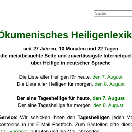
Ökumenisches Heiligenlexi
seit
27 Jahren, 10 Monaten und 22 Tagen
die meistbesuchte Seite und zuverlässigste Internetque
über Heilige in deutscher Sprache
Die Liste aller Heiligen für heute,
den 7. August
Die Liste aller Heiligen für morgen,
den 8. August
Der eine Tagesheilige für heute
, den 7. August
Der eine Tagesheilige für morgen
, den 8. August
Service:
Wir schicken Ihnen den
Tagesheiligen
jeden Mo
kostenlos in Ihr E-Mail-Postfach. Zum Bestellen bitte die
Mail-Formular
aufrufen und die Mail absenden.