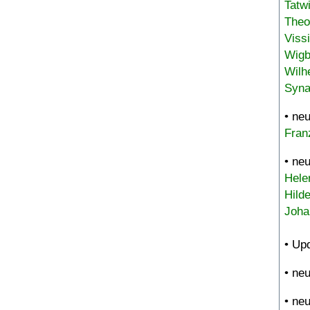
Tatw
Theo
Viss
Wigb
Wilh
Syna
• ne
Fran
• ne
Hele
Hild
Joha
• Up
• ne
• ne