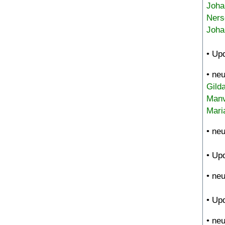
Joha
Ners
Joha
• Up
• ne
Gild
Manv
Mari
• ne
• Up
• ne
• Up
• ne