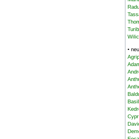
Radu
Tass
Tho
Turi
Wili
• ne
Agri
Adam
Andr
Anth
Anth
Bald
Basi
Kedr
Cypr
Davi
Deme
Eoca