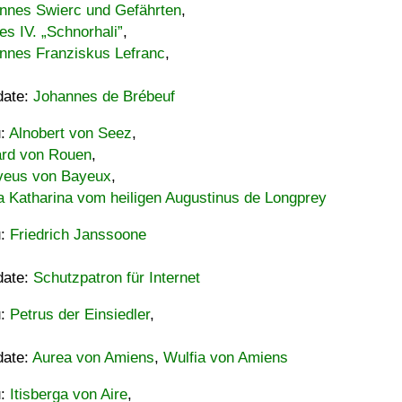
nnes Swierc und Gefährten
,
es IV. „Schnorhali”
,
nnes Franziskus Lefranc
,
date:
Johannes de Brébeuf
u:
Alnobert von Seez
,
ard von Rouen
,
eus von Bayeux
,
a Katharina vom heiligen Augustinus de Longprey
u:
Friedrich Janssoone
date:
Schutzpatron für Internet
u:
Petrus der Einsiedler
,
date:
Aurea von Amiens
,
Wulfia von Amiens
u:
Itisberga von Aire
,