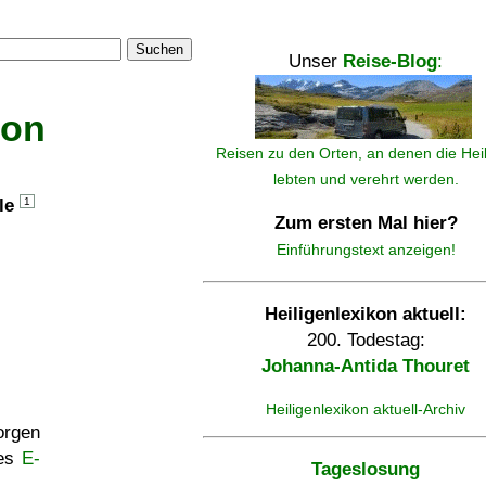
Suchen
Unser
Reise-Blog
:
kon
Reisen zu den Orten, an denen die Hei
lebten und verehrt werden.
lle
1
Zum ersten Mal hier?
Einführungstext anzeigen!
Heiligenlexikon aktuell:
200. Todestag:
Johanna-Antida Thouret
Heiligenlexikon aktuell-Archiv
rgen
ses
E-
Tageslosung