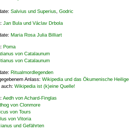
date:
Salvius und Superius
,
Godric
u:
Jan Bula und Václav Drbola
date:
Maria Rosa Julia Billiart
u:
Poma
tianus von Catalaunum
tianus von Catalaunum
date:
Ritualmordlegenden
gegebenem Anlass:
Wikipedia und das Ökumenische Heilige
 auch:
Wikipedia ist (k)eine Quelle!
u:
Aedh von Achard-Finglas
hog von Clonmore
icus von Tours
lus von Vitoria
ianus und Gefährten