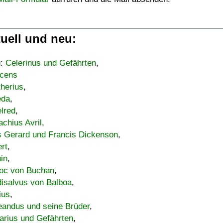
uell und neu:
u:
Celerinus und Gefährten
,
cens
therius
,
eda
,
lred
,
achius Avril
,
s Gerard und Francis Dickenson
,
ert
,
uin
,
oc von Buchan
,
isalvus von Balboa
,
ius
,
eandus und seine Brüder
,
arius und Gefährten
,