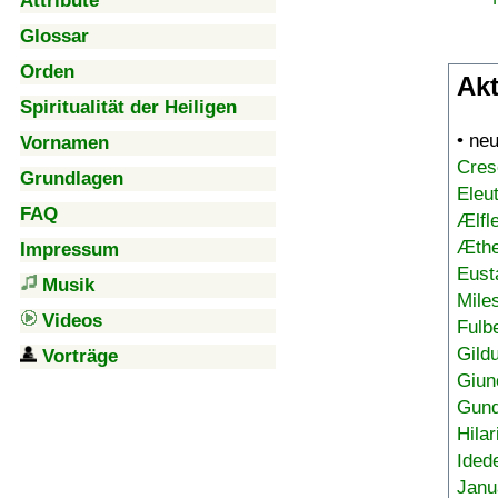
Attribute
Glossar
Orden
Akt
Spiritualität der Heiligen
• ne
Vornamen
Cres
Grundlagen
Eleu
FAQ
Ælfl
Æthe
Impressum
Eust
Musik
Mile
Videos
Fulb
Gild
Vorträge
Giun
Gund
Hilar
Ided
Janu