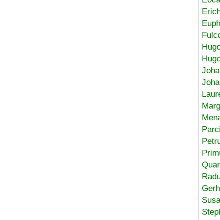
Eric
Euph
Fulc
Hug
Hugo
Joha
Joha
Laur
Marg
Mena
Parc
Petr
Prim
Quar
Radu
Gerh
Sus
Step