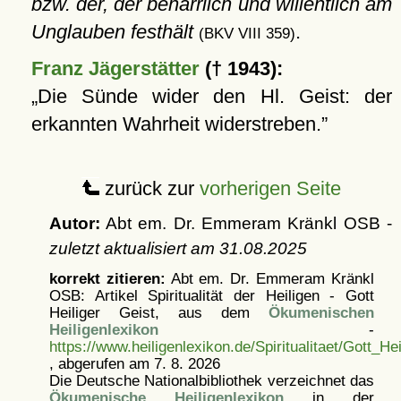
bzw. der, der beharrlich und willentlich am
Unglauben festhält
.
(BKV VIII 359)
Franz Jägerstätter
(† 1943):
Die Sünde wider den Hl. Geist: der
erkannten Wahrheit widerstreben.
zurück zur
vorherigen Seite
Autor:
Abt em. Dr. Emmeram Kränkl OSB -
zuletzt aktualisiert am
31.08.2025
korrekt zitieren:
Abt em. Dr. Emmeram Kränkl
OSB: Artikel
Spiritualität der Heiligen - Gott
Heiliger Geist, aus dem
Ökumenischen
Heiligenlexikon
-
https://www.heiligenlexikon.de/Spiritualitaet/Gott_He
, abgerufen am 7. 8. 2026
Die Deutsche Nationalbibliothek verzeichnet das
Ökumenische Heiligenlexikon
in der