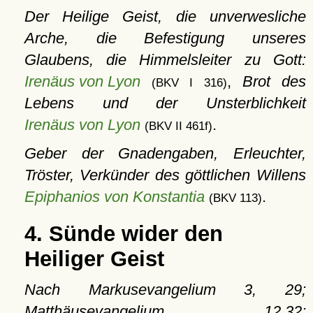
Der Heilige Geist, die unverwesliche
Arche, die Befestigung unseres
Glaubens, die Himmelsleiter zu Gott:
Irenäus von Lyon
,
Brot des
(BKV I 316)
Lebens und der Unsterblichkeit
Irenäus von Lyon
.
(BKV II 461f)
Geber der Gnadengaben, Erleuchter,
Tröster, Verkünder des göttlichen Willens
Epiphanios von Konstantia
.
(BKV 113)
4. Sünde wider den
Heiliger Geist
Nach Markusevangelium 3, 29;
Matthäusevangelium 12,32;