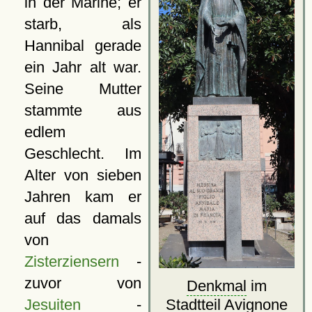
in der Marine; er
starb, als
Hannibal gerade
ein Jahr alt war.
Seine Mutter
stammte aus
edlem
Geschlecht. Im
Alter von sieben
Jahren kam er
auf das damals
von
Zisterziensern
-
zuvor von
Denkmal
im
Jesuiten
-
Stadtteil Avignone