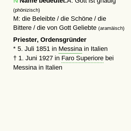
Name bedeutet:
A: Gott ist gnädig
(phönizisch)
M: die Beleibte / die Schöne / die
Bittere / die von Gott Geliebte
(aramäisch)
Priester, Ordensgründer
*
5. Juli 1851
in
Messina
in Italien
†
1. Juni 1927
in
Faro Superiore
bei
Messina in Italien