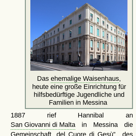
Das
ehemalige Waisenhaus
,
heute eine große Einrichtung für
hilfsbedürftige Jugendliche und
Familien in Messina
1887 rief Hannibal an
San Giovanni di Malta
in Messina die
Gemeinschaft
del Cuore di Gesù
,
des