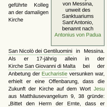
von Messina,
geführte Kolleg
unweit des
an der damaligen
Sanktuariums
Kirche
Sant'Antonio,
benannt nach
Antonius von Padua
San Nicolò dei Gentiluomini
in Messina.
Als er 17-jährig allein in der
Kirche San Giovanni di Malta
bei der
Anbetung der
Eucharistie
versunken war,
erhielt er eine Offenbarung, dass die
Zukunft der Kirche auf dem Wort
Jesu
aus Matthäusevangelium 9, 38 gründe:
Bittet den Herrn der Ernte, dass er