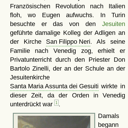
Französischen Revolution nach Italien
floh, wo Eugen aufwuchs. In Turin
besuchte er das von den
Jesuiten
geführte damalige Kolleg der Adligen an
der Kirche
San Filippo Neri
. Als seine
Familie nach Venedig zog, erhielt er
Privatunterricht durch den Priester Don
Bartolo Zinelli, der an der Schule an der
Jesuitenkirche
Santa Maria Assunta dei Gesuiti
wirkte in
dieser Zeit, da der Orden in Venedig
unterdrückt war
1
.
Damals
begann