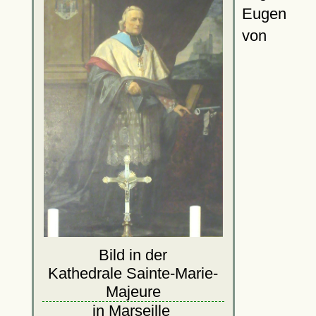
Eugen
von
Bild in der
Kathedrale Sainte-Marie-
Majeure
in Marseille