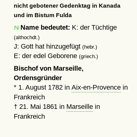
nicht gebotener Gedenktag in Kanada
und im Bistum Fulda
Name bedeutet:
K: der Tüchtige
(althochdt.)
J: Gott hat hinzugefügt
(hebr.)
E: der edel Geborene
(griech.)
Bischof von Marseille,
Ordensgründer
*
1. August 1782
in
Aix-en-Provence
in
Frankreich
†
21. Mai 1861
in
Marseille
in
Frankreich