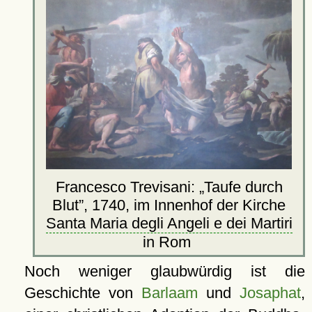
Francesco Trevisani:
Taufe durch
Blut
, 1740, im Innenhof der Kirche
Santa Maria degli Angeli e dei Martiri
in Rom
Noch weniger glaubwürdig ist die
Geschichte von
Barlaam
und
Josaphat
,