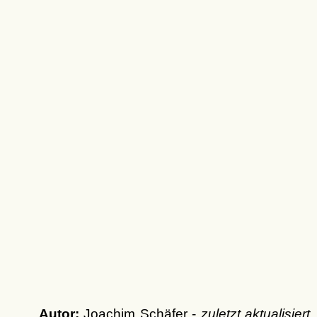
Autor:
Joachim Schäfer -
zuletzt aktualisiert