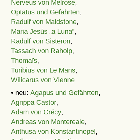
Nerveus von Melrose
,
Optatus und Gefährten
,
Radulf von Maidstone
,
Maria Jesús „a Luna”
,
Radulf von Sisteron
,
Tassach von Raholp
,
Thomaïs
,
Turibius von Le Mans
,
Wilicarus von Vienne
• neu:
Agapus und Gefährten
,
Agrippa Castor
,
Adam von Crécy
,
Andreas von Montereale
,
Anthusa von Konstantinopel
,