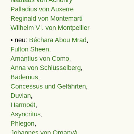
Palladius von Auxerre
Reginald von Montemarti
Wilhelm VI. von Montpellier
• neu:
Béchara Abou Mrad
,
Fulton Sheen
,
Amantius von Como
,
Anna von Schlüsselberg
,
Bademus
,
Concessus und Gefährten
,
Duvian
,
Harmoët
,
Asyncritus
,
Phlegon
,
Johannes von Organyà
,