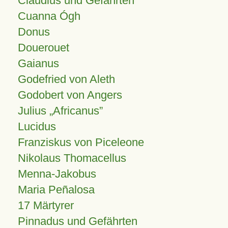
Claudius und Gefährten
Cuanna Ógh
Donus
Douerouet
Gaianus
Godefried von Aleth
Godobert von Angers
Julius
Africanus
Lucidus
Franziskus von Piceleone
Nikolaus Thomacellus
Menna-Jakobus
Maria Peñalosa
17 Märtyrer
Pinnadus und Gefährten