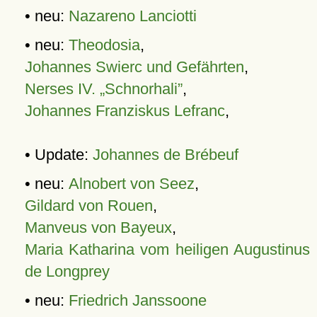
• neu:
Nazareno Lanciotti
• neu:
Theodosia
,
Johannes Swierc und Gefährten
,
Nerses IV. „Schnorhali”
,
Johannes Franziskus Lefranc
,
• Update:
Johannes de Brébeuf
• neu:
Alnobert von Seez
,
Gildard von Rouen
,
Manveus von Bayeux
,
Maria Katharina vom heiligen Augustinus
de Longprey
• neu:
Friedrich Janssoone