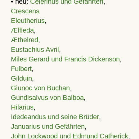
• neu:
Celerinus und Gefährten
,
Crescens
Eleutherius
,
Ælfleda
,
Æthelred
,
Eustachius Avril
,
Miles Gerard und Francis Dickenson
,
Fulbert
,
Gilduin
,
Giunoc von Buchan
,
Gundisalvus von Balboa
,
Hilarius
,
Idedeandus und seine Brüder
,
Januarius und Gefährten
,
John Lockwood und Edmund Catherick
,