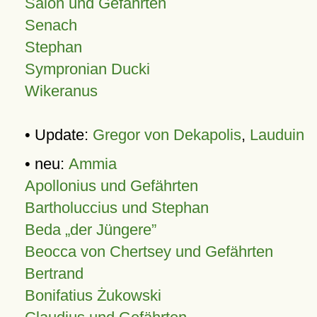
Salon und Gefährten
Senach
Stephan
Sympronian Ducki
Wikeranus
• Update:
Gregor von Dekapolis
,
Lauduin
• neu:
Ammia
Apollonius und Gefährten
Bartholuccius und Stephan
Beda „der Jüngere”
Beocca von Chertsey und Gefährten
Bertrand
Bonifatius Żukowski