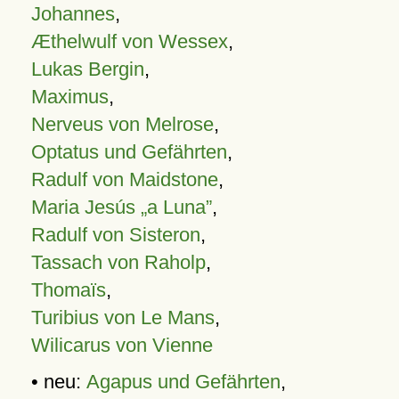
Johannes
,
Æthelwulf von Wessex
,
Lukas Bergin
,
Maximus
,
Nerveus von Melrose
,
Optatus und Gefährten
,
Radulf von Maidstone
,
Maria Jesús „a Luna”
,
Radulf von Sisteron
,
Tassach von Raholp
,
Thomaïs
,
Turibius von Le Mans
,
Wilicarus von Vienne
• neu:
Agapus und Gefährten
,