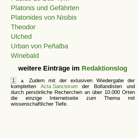
Platonis und Gefährten
Platonides von Nisibis
Theodor
Ulched
Urban von Peñalba
Winebald
weitere Einträge im
Redaktionslog
1
▲
Zudem mit der exlusiven Wiedergabe der
kompletten
Acta Sanctorum
der Bollandisten und
durch persönliche Recherchen an über 10.000 Orten
die einzige Internetseite zum Thema mit
wissenschaftlicher Tiefe.