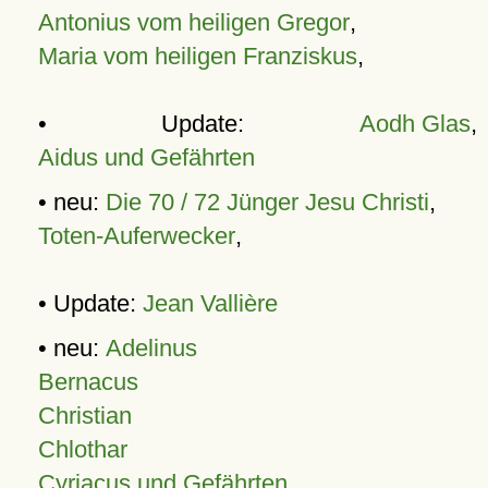
Antonius vom heiligen Gregor
,
Maria vom heiligen Franziskus
,
• Update:
Aodh Glas
,
Aidus und Gefährten
• neu:
Die 70 / 72 Jünger Jesu Christi
,
Toten-Auferwecker
,
• Update:
Jean Vallière
• neu:
Adelinus
Bernacus
Christian
Chlothar
Cyriacus und Gefährten