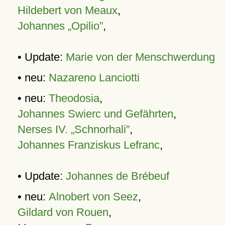
Hildebert von Meaux
,
Johannes „Opilio”
,
• Update:
Marie von der Menschwerdung
• neu:
Nazareno Lanciotti
• neu:
Theodosia
,
Johannes Swierc und Gefährten
,
Nerses IV. „Schnorhali”
,
Johannes Franziskus Lefranc
,
• Update:
Johannes de Brébeuf
• neu:
Alnobert von Seez
,
Gildard von Rouen
,