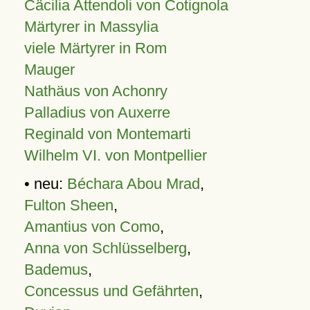
Cäcilia Attendoli von Cotignola
Märtyrer in Massylia
viele Märtyrer in Rom
Mauger
Nathäus von Achonry
Palladius von Auxerre
Reginald von Montemarti
Wilhelm VI. von Montpellier
• neu:
Béchara Abou Mrad
,
Fulton Sheen
,
Amantius von Como
,
Anna von Schlüsselberg
,
Bademus
,
Concessus und Gefährten
,