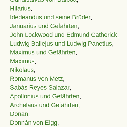
Hilarius
,
Idedeandus und seine Brüder
,
Januarius und Gefährten
,
John Lockwood und Edmund Catherick
,
Ludwig Ballejus und Ludwig Panetius
,
Maximus und Gefährten
,
Maximus
,
Nikolaus
,
Romanus von Metz
,
Sabás Reyes Salazar
,
Apollonius und Gefährten
,
Archelaus und Gefährten
,
Donan
,
Donnán von Eigg
,