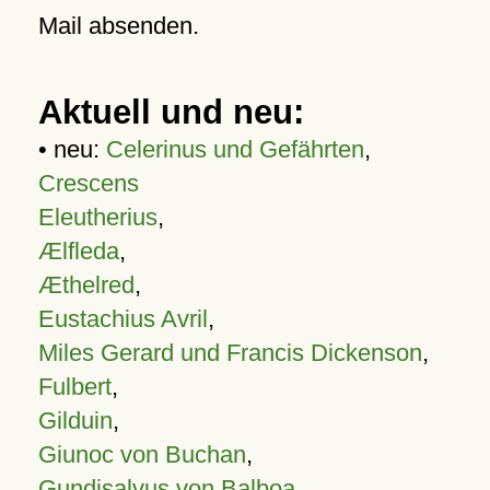
Mail absenden.
Aktuell und neu:
• neu:
Celerinus und Gefährten
,
Crescens
Eleutherius
,
Ælfleda
,
Æthelred
,
Eustachius Avril
,
Miles Gerard und Francis Dickenson
,
Fulbert
,
Gilduin
,
Giunoc von Buchan
,
Gundisalvus von Balboa
,