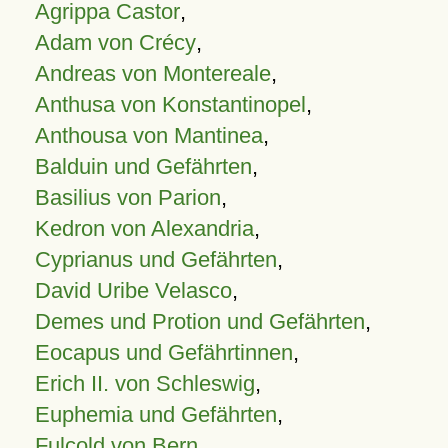
Agrippa Castor
,
Adam von Crécy
,
Andreas von Montereale
,
Anthusa von Konstantinopel
,
Anthousa von Mantinea
,
Balduin und Gefährten
,
Basilius von Parion
,
Kedron von Alexandria
,
Cyprianus und Gefährten
,
David Uribe Velasco
,
Demes und Protion und Gefährten
,
Eocapus und Gefährtinnen
,
Erich II. von Schleswig
,
Euphemia und Gefährten
,
Fulcold von Bern
,