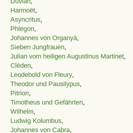
Duvian
,
Harmoët
,
Asyncritus
,
Phlegon
,
Johannes von Organyà
,
Sieben Jungfrauen
,
Julian vom heiligen Augustinus Martinet
,
Cléden
,
Leodebold von Fleury
,
Theodor und Pausilypus
,
Pitrion
,
Timotheus und Gefährten
,
Wilhelm
,
Ludwig Kolumbus
,
Johannes von Cabra
,