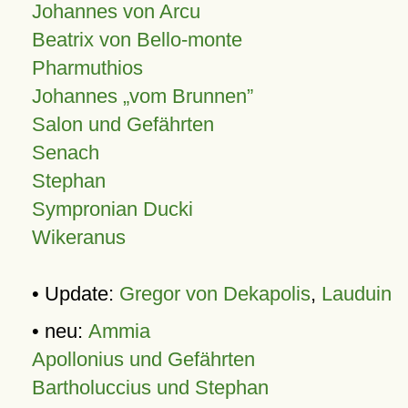
Johannes von Arcu
Beatrix von Bello-monte
Pharmuthios
Johannes
vom Brunnen
Salon und Gefährten
Senach
Stephan
Sympronian Ducki
Wikeranus
• Update:
Gregor von Dekapolis
,
Lauduin
• neu:
Ammia
Apollonius und Gefährten
Bartholuccius und Stephan