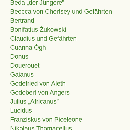
Beda „der Jüngere”
Beocca von Chertsey und Gefährten
Bertrand
Bonifatius Żukowski
Claudius und Gefährten
Cuanna Ógh
Donus
Douerouet
Gaianus
Godefried von Aleth
Godobert von Angers
Julius
Africanus
Lucidus
Franziskus von Piceleone
Nikolaus Thomacellus