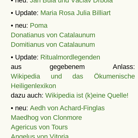
• neu:
Jan Bula und Václav Drbola
• Update:
Maria Rosa Julia Billiart
• neu:
Poma
Donatianus von Catalaunum
Domitianus von Catalaunum
• Update:
Ritualmordlegenden
aus gegebenem Anlass:
Wikipedia und das Ökumenische
Heiligenlexikon
dazu auch:
Wikipedia ist (k)eine Quelle!
• neu:
Aedh von Achard-Finglas
Maedhog von Clonmore
Agericus von Tours
Angelus von Vitoria