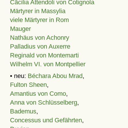
Cäcilia Attendoli von Cotignola
Märtyrer in Massylia
viele Märtyrer in Rom
Mauger
Nathäus von Achonry
Palladius von Auxerre
Reginald von Montemarti
Wilhelm VI. von Montpellier
• neu:
Béchara Abou Mrad
,
Fulton Sheen
,
Amantius von Como
,
Anna von Schlüsselberg
,
Bademus
,
Concessus und Gefährten
,