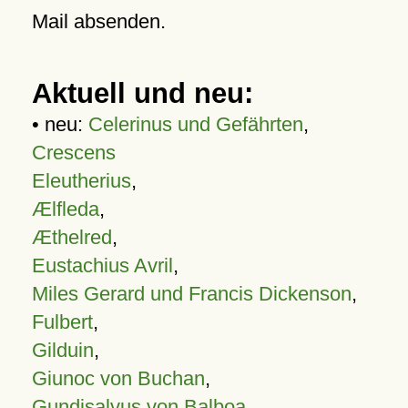
Mail absenden.
Aktuell und neu:
• neu:
Celerinus und Gefährten
,
Crescens
Eleutherius
,
Ælfleda
,
Æthelred
,
Eustachius Avril
,
Miles Gerard und Francis Dickenson
,
Fulbert
,
Gilduin
,
Giunoc von Buchan
,
Gundisalvus von Balboa
,