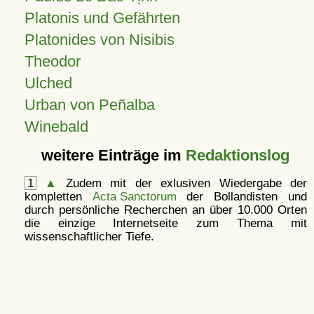
Platonis und Gefährten
Platonides von Nisibis
Theodor
Ulched
Urban von Peñalba
Winebald
weitere Einträge im
Redaktionslog
1
▲
Zudem mit der exlusiven Wiedergabe der
kompletten
Acta Sanctorum
der Bollandisten und
durch persönliche Recherchen an über 10.000 Orten
die einzige Internetseite zum Thema mit
wissenschaftlicher Tiefe.