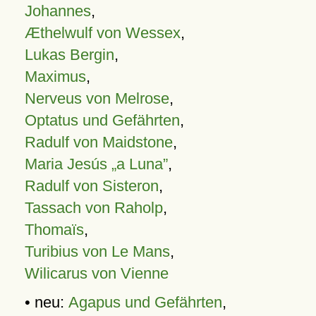
Johannes
,
Æthelwulf von Wessex
,
Lukas Bergin
,
Maximus
,
Nerveus von Melrose
,
Optatus und Gefährten
,
Radulf von Maidstone
,
Maria Jesús „a Luna”
,
Radulf von Sisteron
,
Tassach von Raholp
,
Thomaïs
,
Turibius von Le Mans
,
Wilicarus von Vienne
• neu:
Agapus und Gefährten
,