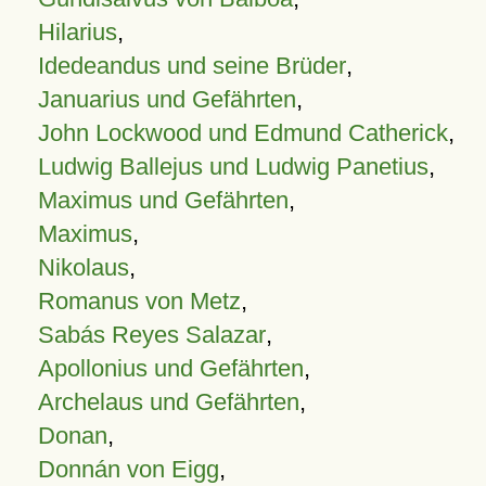
Hilarius
,
Idedeandus und seine Brüder
,
Januarius und Gefährten
,
John Lockwood und Edmund Catherick
,
Ludwig Ballejus und Ludwig Panetius
,
Maximus und Gefährten
,
Maximus
,
Nikolaus
,
Romanus von Metz
,
Sabás Reyes Salazar
,
Apollonius und Gefährten
,
Archelaus und Gefährten
,
Donan
,
Donnán von Eigg
,