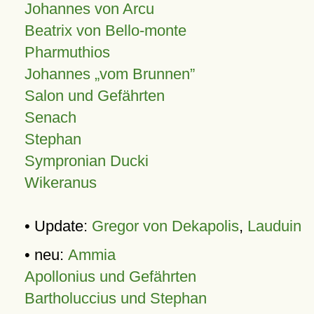
Johannes von Arcu
Beatrix von Bello-monte
Pharmuthios
Johannes
vom Brunnen
Salon und Gefährten
Senach
Stephan
Sympronian Ducki
Wikeranus
• Update:
Gregor von Dekapolis
,
Lauduin
• neu:
Ammia
Apollonius und Gefährten
Bartholuccius und Stephan