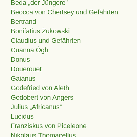
Beda „der Jüngere”
Beocca von Chertsey und Gefährten
Bertrand
Bonifatius Żukowski
Claudius und Gefährten
Cuanna Ógh
Donus
Douerouet
Gaianus
Godefried von Aleth
Godobert von Angers
Julius
Africanus
Lucidus
Franziskus von Piceleone
Nikolaus Thomacellus