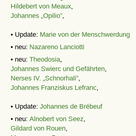
Hildebert von Meaux
,
Johannes „Opilio”
,
• Update:
Marie von der Menschwerdung
• neu:
Nazareno Lanciotti
• neu:
Theodosia
,
Johannes Swierc und Gefährten
,
Nerses IV. „Schnorhali”
,
Johannes Franziskus Lefranc
,
• Update:
Johannes de Brébeuf
• neu:
Alnobert von Seez
,
Gildard von Rouen
,