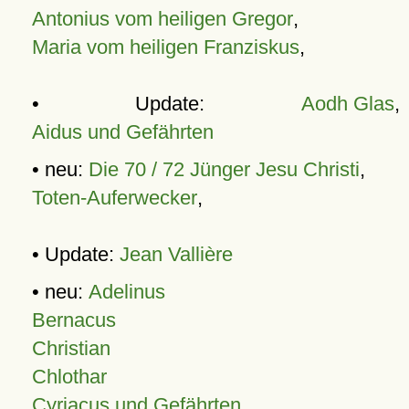
Antonius vom heiligen Gregor
,
Maria vom heiligen Franziskus
,
• Update:
Aodh Glas
,
Aidus und Gefährten
• neu:
Die 70 / 72 Jünger Jesu Christi
,
Toten-Auferwecker
,
• Update:
Jean Vallière
• neu:
Adelinus
Bernacus
Christian
Chlothar
Cyriacus und Gefährten