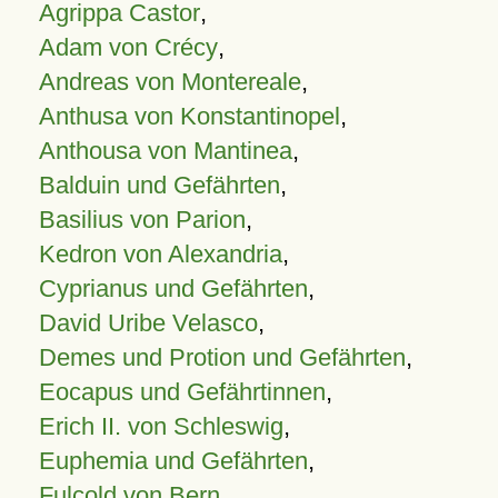
Agrippa Castor
,
Adam von Crécy
,
Andreas von Montereale
,
Anthusa von Konstantinopel
,
Anthousa von Mantinea
,
Balduin und Gefährten
,
Basilius von Parion
,
Kedron von Alexandria
,
Cyprianus und Gefährten
,
David Uribe Velasco
,
Demes und Protion und Gefährten
,
Eocapus und Gefährtinnen
,
Erich II. von Schleswig
,
Euphemia und Gefährten
,
Fulcold von Bern
,