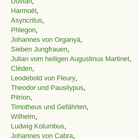
Duvian
,
Harmoët
,
Asyncritus
,
Phlegon
,
Johannes von Organyà
,
Sieben Jungfrauen
,
Julian vom heiligen Augustinus Martinet
,
Cléden
,
Leodebold von Fleury
,
Theodor und Pausilypus
,
Pitrion
,
Timotheus und Gefährten
,
Wilhelm
,
Ludwig Kolumbus
,
Johannes von Cabra
,