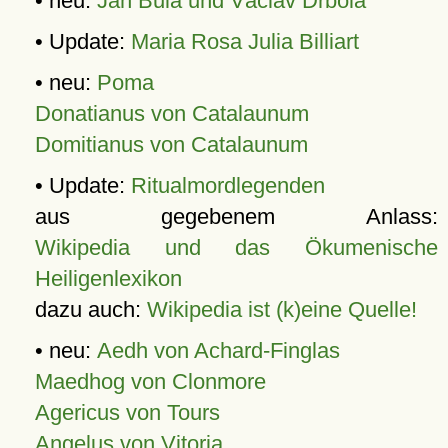
• neu:
Jan Bula und Václav Drbola
• Update:
Maria Rosa Julia Billiart
• neu:
Poma
Donatianus von Catalaunum
Domitianus von Catalaunum
• Update:
Ritualmordlegenden
aus gegebenem Anlass:
Wikipedia und das Ökumenische
Heiligenlexikon
dazu auch:
Wikipedia ist (k)eine Quelle!
• neu:
Aedh von Achard-Finglas
Maedhog von Clonmore
Agericus von Tours
Angelus von Vitoria