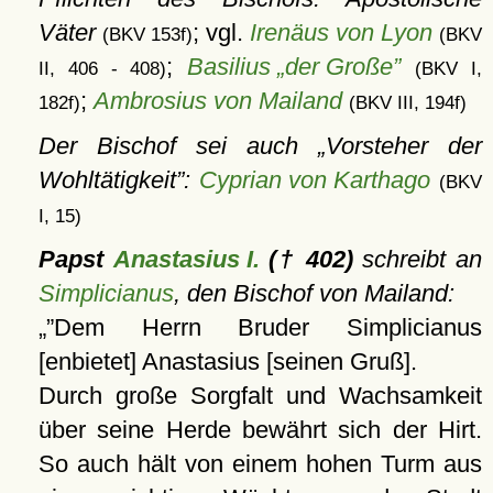
Väter
; vgl.
Irenäus von Lyon
(BKV 153f)
(BKV
;
Basilius „der Große”
II, 406 - 408)
(BKV I,
;
Ambrosius von Mailand
182f)
(BKV III, 194f)
Der Bischof sei auch
Vorsteher der
Wohltätigkeit
:
Cyprian von Karthago
(BKV
I, 15)
Papst
Anastasius I.
(† 402)
schreibt an
Simplicianus
, den Bischof von Mailand:
Dem Herrn Bruder Simplicianus
[enbietet] Anastasius [seinen Gruß].
Durch große Sorgfalt und Wachsamkeit
über seine Herde bewährt sich der Hirt.
So auch hält von einem hohen Turm aus