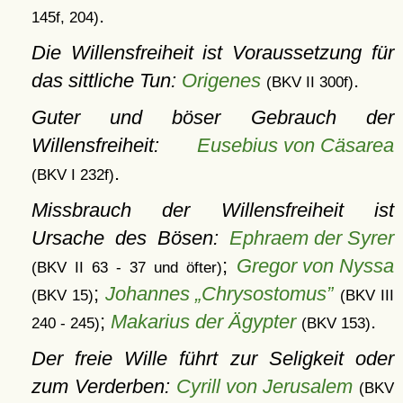
.
145f, 204)
Die Willensfreiheit ist Voraussetzung für
das sittliche Tun:
Origenes
.
(BKV II 300f)
Guter und böser Gebrauch der
Willensfreiheit:
Eusebius von Cäsarea
.
(BKV I 232f)
Missbrauch der Willensfreiheit ist
Ursache des Bösen:
Ephraem der Syrer
;
Gregor von Nyssa
(BKV II 63 - 37 und öfter)
;
Johannes „Chrysostomus”
(BKV 15)
(BKV III
;
Makarius der Ägypter
.
240 - 245)
(BKV 153)
Der freie Wille führt zur Seligkeit oder
zum Verderben:
Cyrill von Jerusalem
(BKV