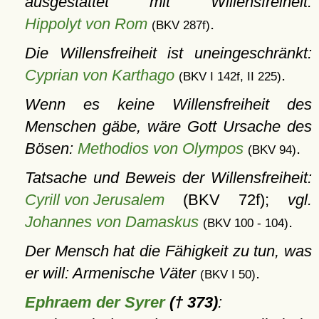
ausgestattet mit Willensfreiheit:
Hippolyt von Rom
.
(BKV 287f)
Die Willensfreiheit ist uneingeschränkt:
Cyprian von Karthago
.
(BKV I 142f, II 225)
Wenn es keine Willensfreiheit des
Menschen gäbe, wäre Gott Ursache des
Bösen:
Methodios von Olympos
.
(BKV 94)
Tatsache und Beweis der Willensfreiheit:
Cyrill von Jerusalem
(BKV 72f);
vgl.
Johannes von Damaskus
.
(BKV 100 - 104)
Der Mensch hat die Fähigkeit zu tun, was
er will: Armenische Väter
.
(BKV I 50)
Ephraem der Syrer
(† 373)
: