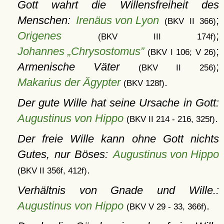
Gott wahrt die Willensfreiheit des
Menschen:
Irenäus von Lyon
;
(BKV II 366)
Origenes
;
(BKV III 174f)
Johannes „Chrysostomus”
;
(BKV I 106; V 26)
Armenische Väter
;
(BKV II 256)
Makarius der Ägypter
.
(BKV 128f)
Der gute Wille hat seine Ursache in Gott:
Augustinus von Hippo
.
(BKV II 214 - 216, 325f)
Der freie Wille kann ohne Gott nichts
Gutes, nur Böses:
Augustinus von Hippo
.
(BKV II 356f, 412f)
Verhältnis von Gnade und Wille.:
Augustinus von Hippo
.
(BKV V 29 - 33, 366f)