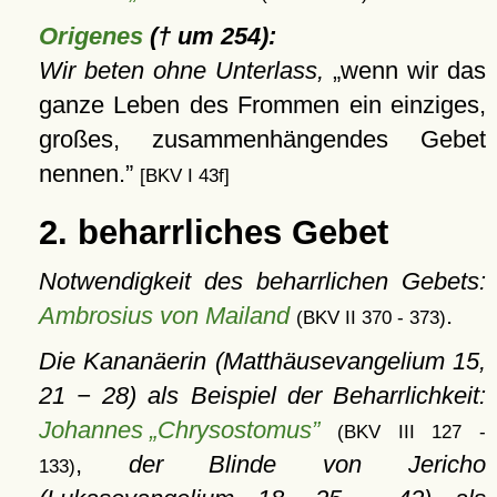
Origenes
(† um 254):
Wir beten ohne Unterlass,
wenn wir das
ganze Leben des Frommen ein einziges,
großes, zusammenhängendes Gebet
nennen.
[BKV I 43f]
2. beharrliches Gebet
Notwendigkeit des beharrlichen Gebets:
Ambrosius von Mailand
.
(BKV II 370 - 373)
Die Kananäerin (Matthäusevangelium 15,
21 − 28) als Beispiel der Beharrlichkeit:
Johannes „Chrysostomus”
(BKV III 127 -
,
der Blinde von Jericho
133)