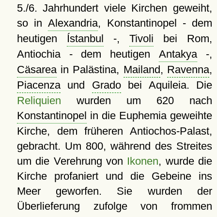
5./6. Jahrhundert viele Kirchen geweiht,
so in
Alexandria
, Konstantinopel - dem
heutigen
Ístanbul
-,
Tivoli
bei Rom,
Antiochia - dem heutigen
Antakya
-,
Cäsarea
in Palästina,
Mailand
,
Ravenna
,
Piacenza
und
Grado
bei Aquileia. Die
Reliquien
wurden um 620 nach
Konstantinopel
in die Euphemia geweihte
Kirche, dem früheren Antiochos-Palast,
gebracht. Um 800, während des Streites
um die Verehrung von
Ikonen
, wurde die
Kirche profaniert und die Gebeine ins
Meer geworfen. Sie wurden der
Überlieferung zufolge von frommen