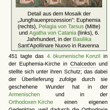
Detail aus dem Mosaik der
Jungfrauenprozession
: Euphemia
(rechts),
Pelagia von Tarsus
(Mitte)
und
Agatha von Catania
(links), 6.
Jahrhundert, in der
Basilika
Sant'Apollinare Nuovo
in Ravenna
451 tagte das
4. ökumenische Konzil
in
der Euphemia-Kirche in
Chalcedon
und
stellte sich unter ihren Schutz; das dabei
der Überlieferung zufolge durch sie
geschehene Wunder hat in der
Armenischen
und in der
Orthodoxen Kirche
einen eigenen
Gedenktag, weil dadurch die Orthodoxie