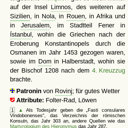
auf der Insel
Limnos
, des weiteren auf
Sizilien
, in
Nola
, in
Rouen
, in Afrika und
in
Jerusalem
, im Stadtteil Fener in
Ístanbul
, wohin die Griechen nach der
Eroberung Konstantinopels durch die
Osmanen im Jahr 1453 gezogen waren,
sowie im
Dom
in Halberstadt, wohin sie
der Bischof 1208 nach dem
4. Kreuzzug
brachte.
Patronin
von
Rovinj
; für gutes Wetter
Attribute:
Folter-Rad, Löwen
1
▲
Als Todesjahr geben die
Fasti consulares
Vindobonenses
, das Verzeichnis der römischen
Konsuln, das Jahr 303 an, andere Quellen wie das
Martyrologium des Hieronymus
das Jahr 287.