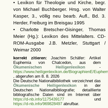
• Lexikon für Theologie und Kirche, begr.
von Michael Buchberger. Hrsg. von Walter
Kasper, 3., völlig neu bearb. Aufl., Bd. 3.
Herder, Freiburg im Breisgau 1995
• Charlotte Bretscher-Gisinger, Thomas
Meier (Hg.): Lexikon des Mittelalters. CD-
ROM-Ausgabe J.B. Metzler, Stuttgart /
Weimar 2000
korrekt zitieren:
Joachim Schäfer: Artikel
Euphemia von Chalcedon, aus dem
Ökumenischen Heiligenlexikon
-
https://www.heiligenlexikon.de/BiographienE/Euphem
, abgerufen am 8. 8. 2026
Die Deutsche Nationalbibliothek verzeichnet das
Ökumenische Heiligenlexikon
in der
Deutschen Nationalbibliografie; detaillierte
bibliografische Daten sind im Internet über
https://d-nb.info/1175439177
und
https://d-nb.info/969828497
abrufbar.