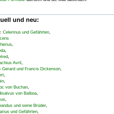
uell und neu:
u:
Celerinus und Gefährten
,
cens
therius
,
eda
,
lred
,
achius Avril
,
s Gerard und Francis Dickenson
,
ert
,
uin
,
oc von Buchan
,
isalvus von Balboa
,
ius
,
eandus und seine Brüder
,
arius und Gefährten
,