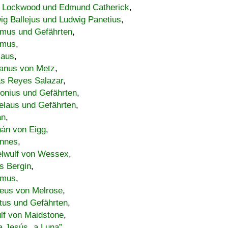
 Lockwood und Edmund Catherick
,
ig Ballejus und Ludwig Panetius
,
mus und Gefährten
,
imus
,
laus
,
nus von Metz
,
s Reyes Salazar
,
lonius und Gefährten
,
elaus und Gefährten
,
an
,
án von Eigg
,
nnes
,
lwulf von Wessex
,
s Bergin
,
imus
,
eus von Melrose
,
tus und Gefährten
,
lf von Maidstone
,
a Jesús „a Luna”
,