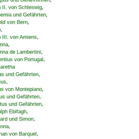
h II. von Schleswig
,
emia und Gefährten
,
old von Bern
,
o
,
 III. von Amiens
,
nna
,
nna de Lambertini
,
entius von Portugal
,
aretha
s und Gefährten
,
ius
,
us von Montepiano
,
us und Gefährten
,
tus und Gefährten
,
lph Ebifagh
,
ard und Simon
,
anna
,
han von Barquel
,