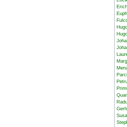
Eric
Euph
Fulc
Hug
Hugo
Joha
Joha
Laur
Marg
Mena
Parc
Petr
Prim
Quar
Radu
Gerh
Sus
Step