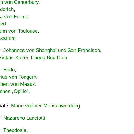
in von Canterbury
,
dorich
,
ia von Fermo
,
ert
,
elm von Toulouse
,
xarium
u:
Johannes von Shanghai und San Francisco
,
ziskus Xaver Truong Buu Diep
u:
Eudo
,
rius von Tongern
,
ebert von Meaux
,
nnes „Opilio”
,
date:
Marie von der Menschwerdung
u:
Nazareno Lanciotti
u:
Theodosia
,