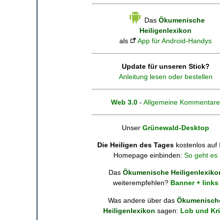
Das
Ökumenische
Heiligenlexikon
als
App für Android-Handys
Update für unseren Stick?
Anleitung lesen oder bestellen
Web 3.0
-
Allgemeine Kommentare
Unser
Grünewald-Desktop
Die Heiligen des Tages
kostenlos auf 
Homepage einbinden:
So geht es
Das
Ökumenische Heiligenlexiko
weiterempfehlen?
Banner + links
Was andere über das
Ökumenisch
Heiligenlexikon
sagen:
Lob und Kri