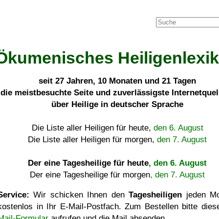
Ökumenisches Heiligenlexi
seit
27 Jahren, 10 Monaten und 21 Tagen
die meistbesuchte Seite und zuverlässigste Internetque
über Heilige in deutscher Sprache
Die Liste aller Heiligen für heute,
den 6. August
Die Liste aller Heiligen für morgen,
den 7. August
Der eine Tagesheilige für heute
, den 6. August
Der eine Tagesheilige für morgen
, den 7. August
Service:
Wir schicken Ihnen den
Tagesheiligen
jeden Mo
kostenlos in Ihr E-Mail-Postfach. Zum Bestellen bitte die
Mail-Formular
aufrufen und die Mail absenden.