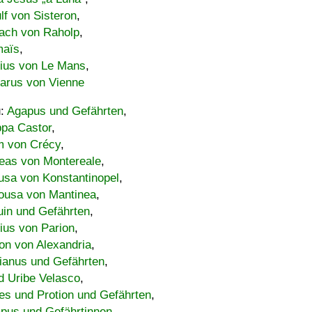
lf von Sisteron
,
ach von Raholp
,
maïs
,
bius von Le Mans
,
carus von Vienne
u:
Agapus und Gefährten
,
ppa Castor
,
 von Crécy
,
eas von Montereale
,
usa von Konstantinopel
,
ousa von Mantinea
,
uin und Gefährten
,
lius von Parion
,
on von Alexandria
,
ianus und Gefährten
,
d Uribe Velasco
,
s und Protion und Gefährten
,
pus und Gefährtinnen
,