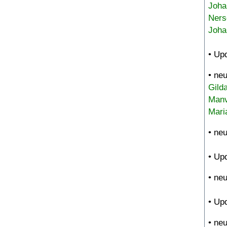
Joha
Ners
Joha
• Up
• ne
Gild
Manv
Mari
• ne
• Up
• ne
• Up
• ne