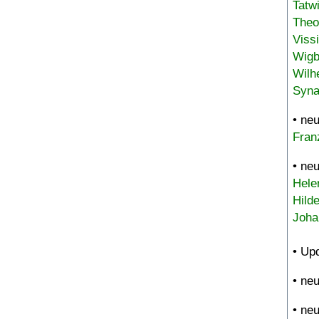
Tatw
Theo
Viss
Wigb
Wilh
Syna
• ne
Fran
• ne
Hele
Hild
Joha
• Up
• ne
• ne