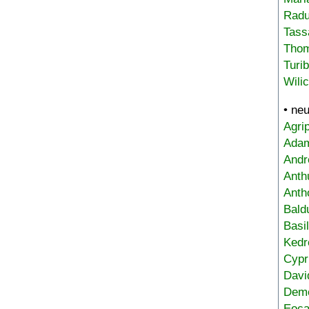
Radu
Tass
Tho
Turi
Wili
• ne
Agri
Adam
Andr
Anth
Anth
Bald
Basi
Kedr
Cypr
Davi
Deme
Eoca