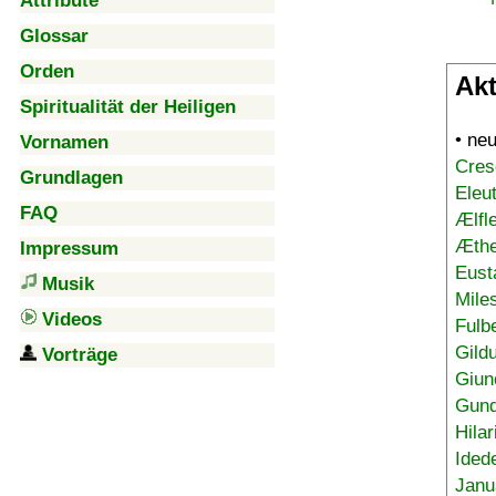
Attribute
Glossar
Orden
Akt
Spiritualität der Heiligen
• ne
Vornamen
Cres
Grundlagen
Eleu
FAQ
Ælfl
Æthe
Impressum
Eust
Musik
Mile
Videos
Fulb
Gild
Vorträge
Giun
Gund
Hilar
Ided
Janu