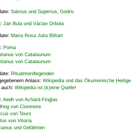
date:
Salvius und Superius
,
Godric
u:
Jan Bula und Václav Drbola
date:
Maria Rosa Julia Billiart
u:
Poma
tianus von Catalaunum
tianus von Catalaunum
date:
Ritualmordlegenden
gegebenem Anlass:
Wikipedia und das Ökumenische Heilige
 auch:
Wikipedia ist (k)eine Quelle!
u:
Aedh von Achard-Finglas
hog von Clonmore
icus von Tours
lus von Vitoria
ianus und Gefährten