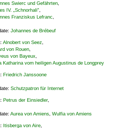
nnes Swierc und Gefährten
,
es IV. „Schnorhali”
,
nnes Franziskus Lefranc
,
date:
Johannes de Brébeuf
u:
Alnobert von Seez
,
ard von Rouen
,
eus von Bayeux
,
a Katharina vom heiligen Augustinus de Longprey
u:
Friedrich Janssoone
date:
Schutzpatron für Internet
u:
Petrus der Einsiedler
,
date:
Aurea von Amiens
,
Wulfia von Amiens
u:
Itisberga von Aire
,