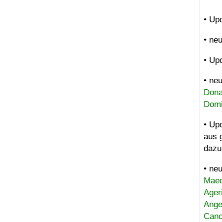
• Up
• ne
• Up
• ne
Dona
Domi
• Up
aus 
dazu
• ne
Maed
Ager
Ange
Canc