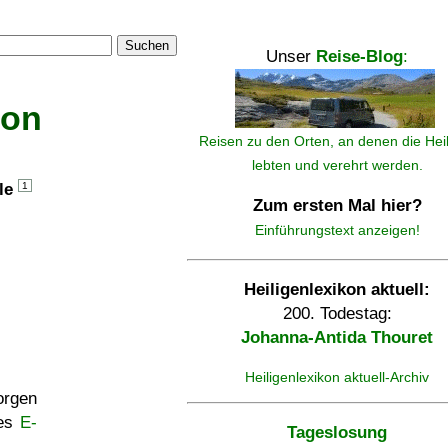
Suchen
Unser
Reise-Blog
:
kon
Reisen zu den Orten, an denen die Hei
lebten und verehrt werden.
lle
1
Zum ersten Mal hier?
Einführungstext anzeigen!
Heiligenlexikon aktuell:
200. Todestag:
Johanna-Antida Thouret
Heiligenlexikon aktuell-Archiv
rgen
ses
E-
Tageslosung