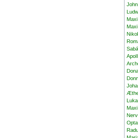
John
Ludw
Maxi
Max
Niko
Roma
Sabá
Apol
Arch
Don
Donn
Joha
Æthe
Luka
Max
Nerv
Opta
Radu
Mari