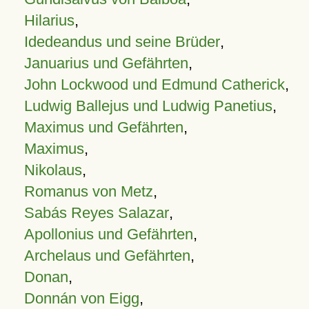
Hilarius
,
Idedeandus und seine Brüder
,
Januarius und Gefährten
,
John Lockwood und Edmund Catherick
,
Ludwig Ballejus und Ludwig Panetius
,
Maximus und Gefährten
,
Maximus
,
Nikolaus
,
Romanus von Metz
,
Sabás Reyes Salazar
,
Apollonius und Gefährten
,
Archelaus und Gefährten
,
Donan
,
Donnán von Eigg
,