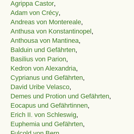
Agrippa Castor
,
Adam von Crécy
,
Andreas von Montereale
,
Anthusa von Konstantinopel
,
Anthousa von Mantinea
,
Balduin und Gefährten
,
Basilius von Parion
,
Kedron von Alexandria
,
Cyprianus und Gefährten
,
David Uribe Velasco
,
Demes und Protion und Gefährten
,
Eocapus und Gefährtinnen
,
Erich II. von Schleswig
,
Euphemia und Gefährten
,
Fulcold von Bern
,