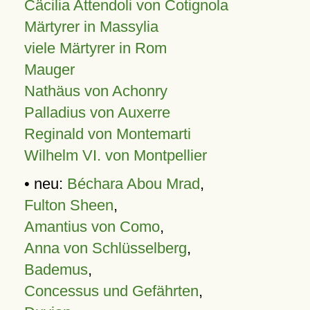
Cäcilia Attendoli von Cotignola
Märtyrer in Massylia
viele Märtyrer in Rom
Mauger
Nathäus von Achonry
Palladius von Auxerre
Reginald von Montemarti
Wilhelm VI. von Montpellier
• neu:
Béchara Abou Mrad
,
Fulton Sheen
,
Amantius von Como
,
Anna von Schlüsselberg
,
Bademus
,
Concessus und Gefährten
,