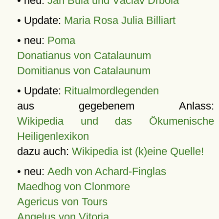
• neu:
Jan Bula und Václav Drbola
• Update:
Maria Rosa Julia Billiart
• neu:
Poma
Donatianus von Catalaunum
Domitianus von Catalaunum
• Update:
Ritualmordlegenden
aus gegebenem Anlass:
Wikipedia und das Ökumenische
Heiligenlexikon
dazu auch:
Wikipedia ist (k)eine Quelle!
• neu:
Aedh von Achard-Finglas
Maedhog von Clonmore
Agericus von Tours
Angelus von Vitoria