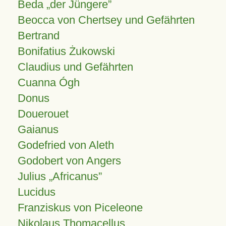
Beda „der Jüngere”
Beocca von Chertsey und Gefährten
Bertrand
Bonifatius Żukowski
Claudius und Gefährten
Cuanna Ógh
Donus
Douerouet
Gaianus
Godefried von Aleth
Godobert von Angers
Julius
Africanus
Lucidus
Franziskus von Piceleone
Nikolaus Thomacellus