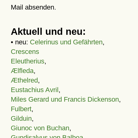
Mail absenden.
Aktuell und neu:
• neu:
Celerinus und Gefährten
,
Crescens
Eleutherius
,
Ælfleda
,
Æthelred
,
Eustachius Avril
,
Miles Gerard und Francis Dickenson
,
Fulbert
,
Gilduin
,
Giunoc von Buchan
,
Gundisalvus von Balboa
,