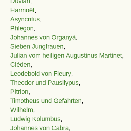
Duvian
,
Harmoët
,
Asyncritus
,
Phlegon
,
Johannes von Organyà
,
Sieben Jungfrauen
,
Julian vom heiligen Augustinus Martinet
,
Cléden
,
Leodebold von Fleury
,
Theodor und Pausilypus
,
Pitrion
,
Timotheus und Gefährten
,
Wilhelm
,
Ludwig Kolumbus
,
Johannes von Cabra
,