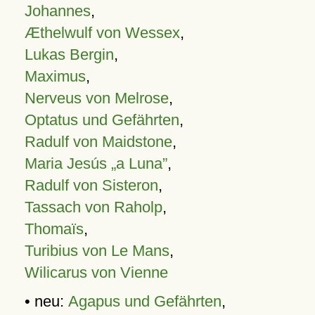
Johannes
,
Æthelwulf von Wessex
,
Lukas Bergin
,
Maximus
,
Nerveus von Melrose
,
Optatus und Gefährten
,
Radulf von Maidstone
,
Maria Jesús „a Luna”
,
Radulf von Sisteron
,
Tassach von Raholp
,
Thomaïs
,
Turibius von Le Mans
,
Wilicarus von Vienne
• neu:
Agapus und Gefährten
,