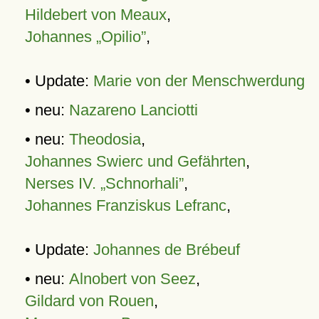
Hildebert von Meaux
,
Johannes „Opilio”
,
• Update:
Marie von der Menschwerdung
• neu:
Nazareno Lanciotti
• neu:
Theodosia
,
Johannes Swierc und Gefährten
,
Nerses IV. „Schnorhali”
,
Johannes Franziskus Lefranc
,
• Update:
Johannes de Brébeuf
• neu:
Alnobert von Seez
,
Gildard von Rouen
,