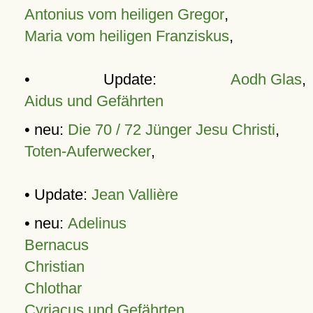
Antonius vom heiligen Gregor
,
Maria vom heiligen Franziskus
,
• Update:
Aodh Glas
,
Aidus und Gefährten
• neu:
Die 70 / 72 Jünger Jesu Christi
,
Toten-Auferwecker
,
• Update:
Jean Vallière
• neu:
Adelinus
Bernacus
Christian
Chlothar
Cyriacus und Gefährten