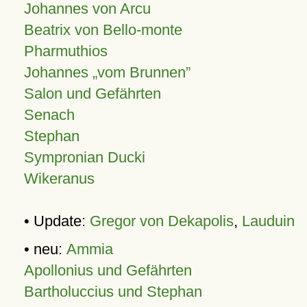
Johannes von Arcu
Beatrix von Bello-monte
Pharmuthios
Johannes
vom Brunnen
Salon und Gefährten
Senach
Stephan
Sympronian Ducki
Wikeranus
• Update:
Gregor von Dekapolis
,
Lauduin
• neu:
Ammia
Apollonius und Gefährten
Bartholuccius und Stephan