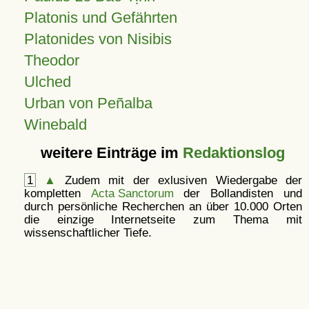
Platonis und Gefährten
Platonides von Nisibis
Theodor
Ulched
Urban von Peñalba
Winebald
weitere Einträge im
Redaktionslog
1
▲
Zudem mit der exlusiven Wiedergabe der
kompletten
Acta Sanctorum
der Bollandisten und
durch persönliche Recherchen an über 10.000 Orten
die einzige Internetseite zum Thema mit
wissenschaftlicher Tiefe.