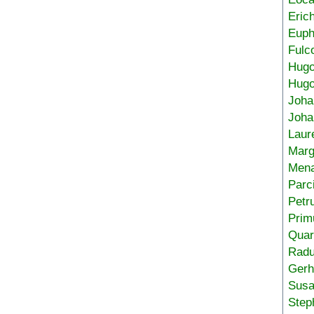
Eric
Euph
Fulc
Hug
Hugo
Joha
Joha
Laur
Marg
Mena
Parc
Petr
Prim
Quar
Radu
Gerh
Sus
Step