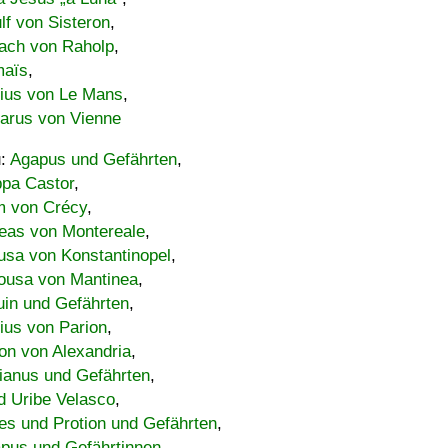
lf von Sisteron
,
ach von Raholp
,
maïs
,
bius von Le Mans
,
carus von Vienne
u:
Agapus und Gefährten
,
ppa Castor
,
 von Crécy
,
eas von Montereale
,
usa von Konstantinopel
,
ousa von Mantinea
,
uin und Gefährten
,
lius von Parion
,
on von Alexandria
,
ianus und Gefährten
,
d Uribe Velasco
,
s und Protion und Gefährten
,
pus und Gefährtinnen
,