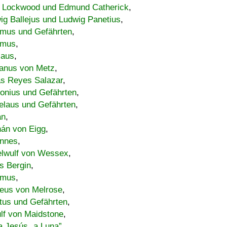
 Lockwood und Edmund Catherick
,
ig Ballejus und Ludwig Panetius
,
mus und Gefährten
,
imus
,
laus
,
nus von Metz
,
s Reyes Salazar
,
lonius und Gefährten
,
elaus und Gefährten
,
an
,
án von Eigg
,
nnes
,
lwulf von Wessex
,
s Bergin
,
imus
,
eus von Melrose
,
tus und Gefährten
,
lf von Maidstone
,
a Jesús „a Luna”
,