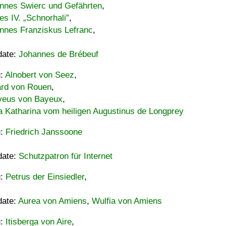
nnes Swierc und Gefährten
,
es IV. „Schnorhali”
,
nnes Franziskus Lefranc
,
date:
Johannes de Brébeuf
u:
Alnobert von Seez
,
ard von Rouen
,
eus von Bayeux
,
a Katharina vom heiligen Augustinus de Longprey
u:
Friedrich Janssoone
date:
Schutzpatron für Internet
u:
Petrus der Einsiedler
,
date:
Aurea von Amiens
,
Wulfia von Amiens
u:
Itisberga von Aire
,