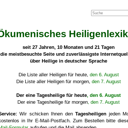
Ökumenisches Heiligenlexi
seit
27 Jahren, 10 Monaten und 21 Tagen
die meistbesuchte Seite und zuverlässigste Internetque
über Heilige in deutscher Sprache
Die Liste aller Heiligen für heute,
den 6. August
Die Liste aller Heiligen für morgen,
den 7. August
Der eine Tagesheilige für heute
, den 6. August
Der eine Tagesheilige für morgen
, den 7. August
Service:
Wir schicken Ihnen den
Tagesheiligen
jeden Mo
kostenlos in Ihr E-Mail-Postfach. Zum Bestellen bitte die
Mail-Formular
aufrufen und die Mail absenden.