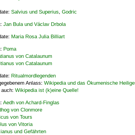
date:
Salvius und Superius
,
Godric
u:
Jan Bula und Václav Drbola
date:
Maria Rosa Julia Billiart
u:
Poma
tianus von Catalaunum
tianus von Catalaunum
date:
Ritualmordlegenden
gegebenem Anlass:
Wikipedia und das Ökumenische Heilige
 auch:
Wikipedia ist (k)eine Quelle!
u:
Aedh von Achard-Finglas
hog von Clonmore
icus von Tours
lus von Vitoria
ianus und Gefährten