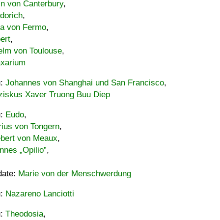
in von Canterbury
,
dorich
,
ia von Fermo
,
ert
,
elm von Toulouse
,
xarium
u:
Johannes von Shanghai und San Francisco
,
ziskus Xaver Truong Buu Diep
u:
Eudo
,
rius von Tongern
,
ebert von Meaux
,
nnes „Opilio”
,
date:
Marie von der Menschwerdung
u:
Nazareno Lanciotti
u:
Theodosia
,