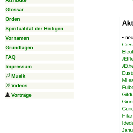
Attribute
Glossar
Orden
Akt
Spiritualität der Heiligen
• ne
Vornamen
Cres
Grundlagen
Eleu
FAQ
Ælfl
Æthe
Impressum
Eust
Musik
Mile
Videos
Fulb
Gild
Vorträge
Giun
Gund
Hilar
Ided
Janu