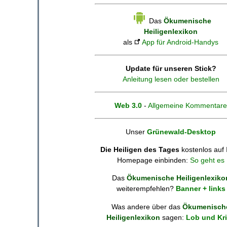
Das
Ökumenische
Heiligenlexikon
als
App für Android-Handys
Update für unseren Stick?
Anleitung lesen oder bestellen
Web 3.0
-
Allgemeine Kommentare
Unser
Grünewald-Desktop
Die Heiligen des Tages
kostenlos auf 
Homepage einbinden:
So geht es
Das
Ökumenische Heiligenlexiko
weiterempfehlen?
Banner + links
Was andere über das
Ökumenisch
Heiligenlexikon
sagen:
Lob und Kri