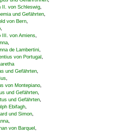
h II. von Schleswig
,
emia und Gefährten
,
old von Bern
,
o
,
 III. von Amiens
,
nna
,
nna de Lambertini
,
entius von Portugal
,
aretha
s und Gefährten
,
ius
,
us von Montepiano
,
us und Gefährten
,
tus und Gefährten
,
lph Ebifagh
,
ard und Simon
,
anna
,
han von Barquel
,