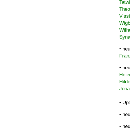
Tatw
Theo
Viss
Wigb
Wilh
Syna
• ne
Fran
• ne
Hele
Hild
Joha
• Up
• ne
• ne