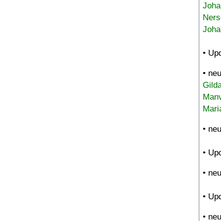
Joha
Ners
Joha
• Up
• ne
Gild
Manv
Mari
• ne
• Up
• ne
• Up
• ne