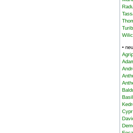
Radu
Tass
Tho
Turi
Wili
• ne
Agri
Adam
Andr
Anth
Anth
Bald
Basi
Kedr
Cypr
Davi
Deme
Eoca