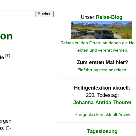
Suchen
Unser
Reise-Blog
:
kon
Reisen zu den Orten, an denen die Hei
lebten und verehrt werden.
lle
1
Zum ersten Mal hier?
Einführungstext anzeigen!
Heiligenlexikon aktuell:
200. Todestag:
Johanna-Antida Thouret
Heiligenlexikon aktuell-Archiv
rgen
ses
E-
Tageslosung