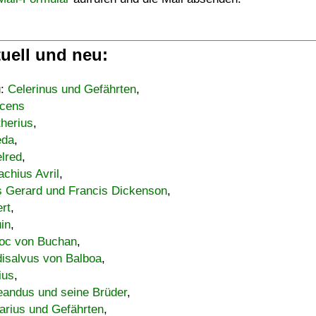
uell und neu:
u:
Celerinus und Gefährten
,
cens
therius
,
eda
,
lred
,
achius Avril
,
s Gerard und Francis Dickenson
,
ert
,
uin
,
oc von Buchan
,
isalvus von Balboa
,
ius
,
eandus und seine Brüder
,
arius und Gefährten
,