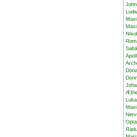
John
Ludw
Maxi
Max
Niko
Roma
Sabá
Apol
Arch
Don
Donn
Joha
Æthe
Luka
Max
Nerv
Opta
Radu
Mari