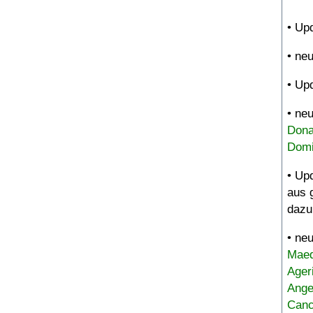
• Up
• ne
• Up
• ne
Dona
Domi
• Up
aus 
dazu
• ne
Maed
Ager
Ange
Canc