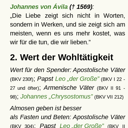
Johannes von Ávila
(† 1569)
:
Die Liebe zeigt sich nicht in Worten,
sondern in Werken, und sie zeigt sich am
meisten, wenn es uns mehr kostet, was
wir für die tun, die wir lieben.
2. Wert der Wohltätigkeit
Wert für den Spender: Apostolische Väter
;
Papst
Leo „der Große”
(BKV 230f)
(BKV I 22 -
;
Armenische Väter
27 und öfter)
(BKV II 91 -
;
Johannes „Chrysostomus”
98)
(BKV VII 212)
Almosen geben ist besser
als Fasten und Beten: Apostolische Väter
;
Papst
Leo „der Große”
(BKV 304)
(BKV II