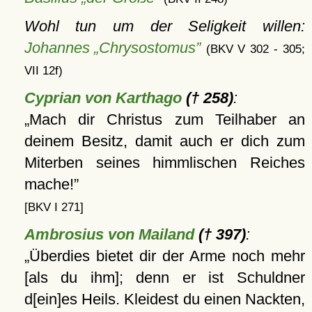
Wohl tun um der Seligkeit willen:
Johannes „Chrysostomus”
(BKV V 302 - 305;
VII 12f)
Cyprian von Karthago
(† 258)
:
Mach dir Christus zum Teilhaber an
deinem Besitz, damit auch er dich zum
Miterben seines himmlischen Reiches
mache!
[BKV I 271]
Ambrosius von Mailand
(† 397)
:
Überdies bietet dir der Arme noch mehr
[als du ihm]; denn er ist Schuldner
d[ein]es Heils. Kleidest du einen Nackten,