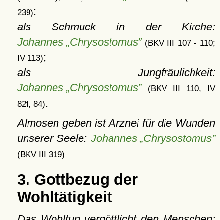
:
239)
als Schmuck in der Kirche:
Johannes „Chrysostomus”
(BKV III 107 - 110;
;
IV 113)
als Jungfräulichkeit:
Johannes „Chrysostomus”
(BKV III 110, IV
.
82f, 84)
Almosen geben ist Arznei für die Wunden
unserer Seele:
Johannes „Chrysostomus”
(BKV III 319)
3. Gottbezug der
Wohltätigkeit
Das Wohltun vergöttlicht den Menschen: