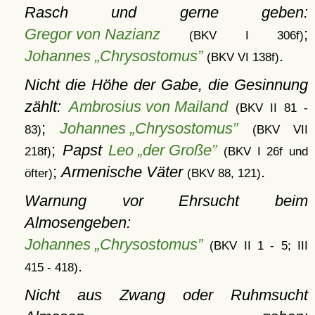
Rasch und gerne geben:
Gregor von Nazianz
;
(BKV I 306f)
Johannes „Chrysostomus”
.
(BKV VI 138f)
Nicht die Höhe der Gabe, die Gesinnung
zählt:
Ambrosius von Mailand
(BKV II 81 -
;
Johannes „Chrysostomus”
83)
(BKV VII
;
Papst
Leo „der Große”
218f)
(BKV I 26f und
;
Armenische Väter
.
öfter)
(BKV 88, 121)
Warnung vor Ehrsucht beim
Almosengeben:
Johannes „Chrysostomus”
(BKV II 1 - 5; III
.
415 - 418)
Nicht aus Zwang oder Ruhmsucht