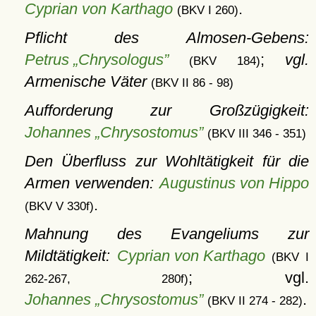
Cyprian von Karthago
.
(BKV I 260)
Pflicht des Almosen-Gebens:
Petrus „Chrysologus”
;
vgl.
(BKV 184)
Armenische Väter
(BKV II 86 - 98)
Aufforderung zur Großzügigkeit:
Johannes „Chrysostomus”
(BKV III 346 - 351)
Den Überfluss zur Wohltätigkeit für die
Armen verwenden:
Augustinus von Hippo
.
(BKV V 330f)
Mahnung des Evangeliums zur
Mildtätigkeit:
Cyprian von Karthago
(BKV I
; vgl.
262-267, 280f)
Johannes „Chrysostomus”
.
(BKV II 274 - 282)