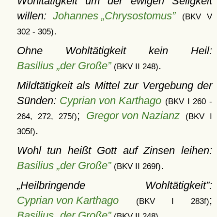
Wohltätigkeit um der ewigen Seligkeit
willen:
Johannes „Chrysostomus”
(BKV V
.
302 - 305)
Ohne Wohltätigkeit kein Heil:
Basilius „der Große”
.
(BKV II 248)
Mildtätigkeit als Mittel zur Vergebung der
Sünden:
Cyprian von Karthago
(BKV I 260 -
;
Gregor von Nazianz
264, 272, 275f)
(BKV I
.
305f)
Wohl tun heißt Gott auf Zinsen leihen:
Basilius „der Große”
.
(BKV II 269f)
Heilbringende Wohltätigkeit
:
Cyprian von Karthago
;
(BKV I 283f)
Basilius „der Große”
(BKV II 248)