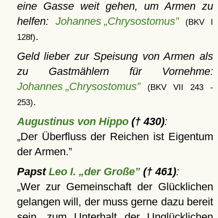
eine Gasse weit gehen, um Armen zu
helfen:
Johannes „Chrysostomus”
(BKV I
.
128f)
Geld lieber zur Speisung von Armen als
zu Gastmählern für Vornehme:
Johannes „Chrysostomus”
(BKV VII 243 -
.
253)
Augustinus von Hippo
(† 430)
:
Der Überfluss der Reichen ist Eigentum
der Armen.
Papst
Leo I. „der Große”
(† 461)
:
Wer zur Gemeinschaft der Glücklichen
gelangen will, der muss gerne dazu bereit
sein, zum Unterhalt der Unglücklichen