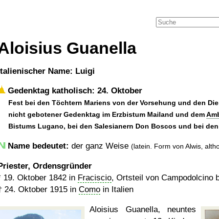
Aloisius Guanella
italienischer Name: Luigi
Gedenktag katholisch: 24. Oktober
Fest bei den Töchtern Mariens von der Vorsehung und den Die
nicht gebotener Gedenktag im Erzbistum Mailand und dem
Amb
Bistums Lugano, bei den Salesianern Don Boscos und bei de
Name bedeutet:
der ganz Weise
(latein. Form von Alwis, alth
Priester, Ordensgründer
*
19. Oktober 1842
in
Fraciscio
, Ortsteil von Campodolcino be
†
24. Oktober 1915
in
Como
in Italien
Aloisius Guanella, neuntes