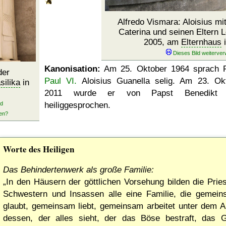
Alfredo Vismara: Aloisius mi
Caterina und seinen Eltern 
2005, am
Elternhaus
i
Kanonisation:
Am
25. Oktober 1964
sprach 
der
Paul VI.
Aloisius Guanella selig. Am
23. Ok
ilika
in
2011
wurde er von Papst Benedikt 
heiliggesprochen.
Worte des Heiligen
Das Behindertenwerk als große Familie:
In den Häusern der göttlichen Vorsehung bilden die Pries
Schwestern und Insassen alle eine Familie, die gemei
glaubt, gemeinsam liebt, gemeinsam arbeitet unter dem 
dessen, der alles sieht, der das Böse bestraft, das 