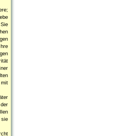
ere;
iebe
 Sie
chen
ngen
hre
igen
ität
iner
lten
 mit
äter
der
llen
 sie
rcht