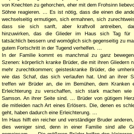
von Knechten zu gehorchen, eher mit dem Frohsinn liebevo
Söhne reagieren. … Es ist nötig, dass die einen die and
wechselseitig ermutigen, sich ermahnen, sich zurechtwei
dass sie sich sanft, aber kraftvoll antreiben, dar
hinzuwirken, das die Glieder im Haus sich Tag für 
tatsächlich bessern und womöglich sich gegenseitig zu m
gutem Fortschritt in der Tugend verhelfen. …
In der Familie kommt es manchmal zu ganz bewegen
Szenen: körperlich kranke Brüder, die mit ihren Gliedern n
mehr zurechtkommen; geisteskranke Brüder, die umheri
wie das Schaf, das sich verlaufen hat. Und an ihrer S
treffen wir Brüder an, die im Bemühen, dem Kranken 
Erleichterung zu verschaffen, sich stark machen wie
Samson. An ihrer Seite sind. … Brüder von gütigem Her
die mitleiden nach Art eines Erlösers. Die, denen es schl
geht, haben dadurch eine Erleichterung. …
Im Haus hilft ein reicher und verständiger Bruder anderen,
dies weniger sind, denn in einer Familie sind alle G