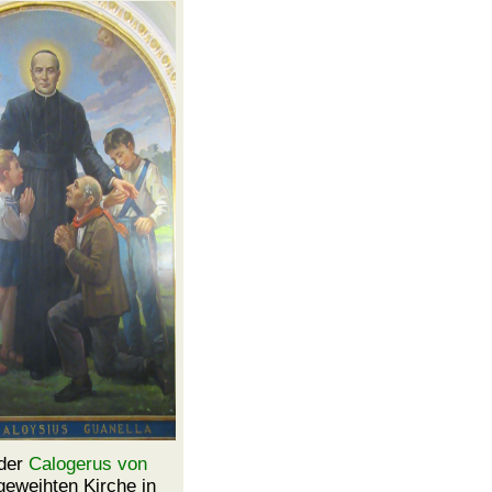
 der
Calogerus von
geweihten
Kirche
in