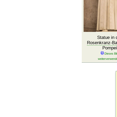
Statue in 
Rosenkranz-Bas
Pompei