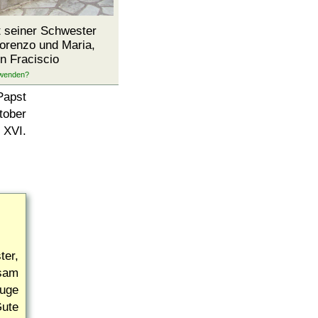
t seiner Schwester
Lorenzo und Maria,
n Fraciscio
Papst
tober
XVI.
ter,
nsam
Auge
Gute