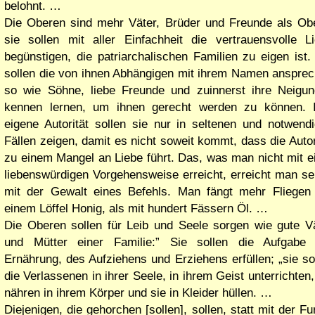
belohnt. …
Die Oberen sind mehr Väter, Brüder und Freunde als Ob
sie sollen mit aller Einfachheit die vertrauensvolle L
begünstigen, die patriarchalischen Familien zu eigen ist.
sollen die von ihnen Abhängigen mit ihrem Namen anspre
so wie Söhne, liebe Freunde und zuinnerst ihre Neigu
kennen lernen, um ihnen gerecht werden zu können. I
eigene Autorität sollen sie nur in seltenen und notwend
Fällen zeigen, damit es nicht soweit kommt, dass die Autor
zu einem Mangel an Liebe führt. Das, was man nicht mit e
liebenswürdigen Vorgehensweise erreicht, erreicht man se
mit der Gewalt eines Befehls. Man fängt mehr Fliegen
einem Löffel Honig, als mit hundert Fässern Öl. …
Die Oberen sollen für Leib und Seele sorgen wie gute V
und Mütter einer Familie:
Sie sollen die Aufgabe 
Ernährung, des Aufziehens und Erziehens erfüllen;
sie so
die Verlassenen in ihrer Seele, in ihrem Geist unterrichten,
nähren in ihrem Körper und sie in Kleider hüllen. …
Diejenigen, die gehorchen [sollen], sollen, statt mit der Fu