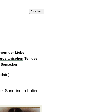
Suchen
nern der Liebe
rosianischen
Teil des
n Somaskern
ochdt.)
i Sondrino in Italien