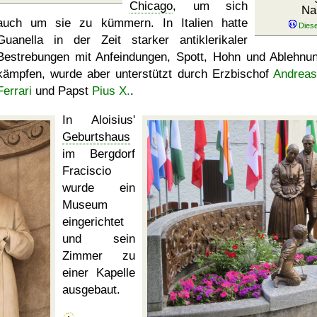
Chicago
, um sich
Na
auch um sie zu kümmern. In Italien hatte
Guanella in der Zeit starker antiklerikaler
Bestrebungen mit Anfeindungen, Spott, Hohn und Ablehnu
kämpfen, wurde aber unterstützt durch Erzbischof
Andreas
Ferrari
und Papst
Pius X.
.
In Aloisius'
Geburtshaus
im Bergdorf
Fraciscio
wurde ein
Museum
eingerichtet
und sein
Zimmer zu
einer Kapelle
ausgebaut.