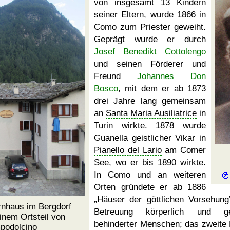
von insgesamt 13 Kindern
seiner Eltern, wurde 1866 in
Como
zum Priester geweiht.
Geprägt wurde er durch
Josef Benedikt Cottolengo
und seinen Förderer und
Freund
Johannes Don
Bosco
, mit dem er ab 1873
drei Jahre lang gemeinsam
an
Santa Maria Ausiliatrice
in
Turin wirkte. 1878 wurde
Guanella geistlicher Vikar in
Pianello del Lario
am Comer
See, wo er bis 1890 wirkte.
In
Como
und an weiteren
Orten gründete er ab 1886
Häuser der göttlichen Vorsehung
rnhaus
im Bergdorf
Betreuung körperlich und gei
einem Ortsteil von
behinderter Menschen; das
zweite
podolcino