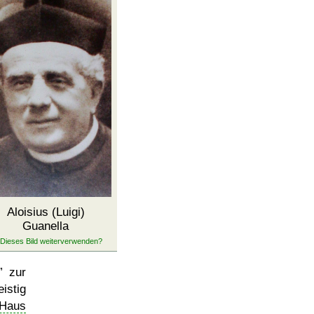
Aloisius (Luigi)
Guanella
zur
stig
 Haus