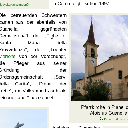
in Como folgte schon 1897.
Die betreuenden Schwestern
kamen aus der ebenfalls von
Guanella gegründeten
Gemeinschaft der
Figlie di
Santa Maria della
Provvidenza
, der
Töchter
Mariens
von der Vorsehung
,
die Pfleger aus seiner
Gründung der
Ordensgemeinschaft
Servi
della Carita
,
Diener der
Liebe
, im Volksmund auch als
Guanellianer
bezeichnet.
Pfarrkirche
in Pianello
Aloisius Guanell