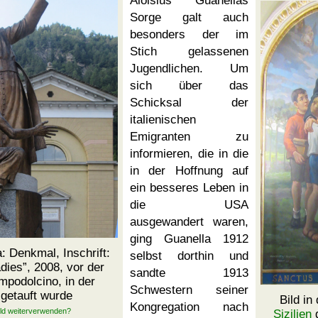
Aloisius Guanellas
Sorge galt auch
besonders der im
Stich gelassenen
Jugendlichen. Um
sich über das
Schicksal der
italienischen
Emigranten zu
informieren, die in die
in der Hoffnung auf
ein besseres Leben in
die USA
ausgewandert waren,
ging Guanella 1912
: Denkmal, Inschrift:
selbst dorthin und
dies
, 2008, vor der
sandte 1913
podolcino, in der
Schwestern seiner
 getauft wurde
Bild in
Kongregation nach
Sizilien