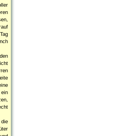
ller
eren
sen,
auf
Tag
anch
den
icht
rren
eite
eine
 ein
zen,
echt
 die
üter