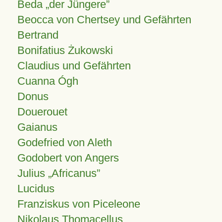
Beda „der Jüngere”
Beocca von Chertsey und Gefährten
Bertrand
Bonifatius Żukowski
Claudius und Gefährten
Cuanna Ógh
Donus
Douerouet
Gaianus
Godefried von Aleth
Godobert von Angers
Julius
Africanus
Lucidus
Franziskus von Piceleone
Nikolaus Thomacellus