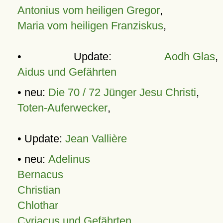
Antonius vom heiligen Gregor
,
Maria vom heiligen Franziskus
,
• Update:
Aodh Glas
,
Aidus und Gefährten
• neu:
Die 70 / 72 Jünger Jesu Christi
,
Toten-Auferwecker
,
• Update:
Jean Vallière
• neu:
Adelinus
Bernacus
Christian
Chlothar
Cyriacus und Gefährten