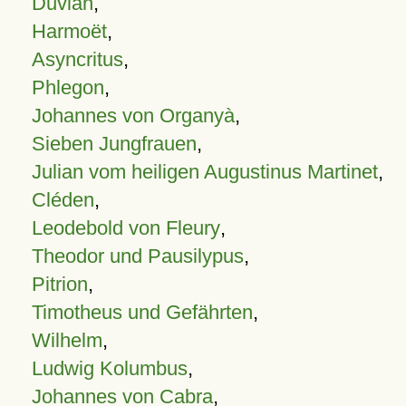
Duvian
,
Harmoët
,
Asyncritus
,
Phlegon
,
Johannes von Organyà
,
Sieben Jungfrauen
,
Julian vom heiligen Augustinus Martinet
,
Cléden
,
Leodebold von Fleury
,
Theodor und Pausilypus
,
Pitrion
,
Timotheus und Gefährten
,
Wilhelm
,
Ludwig Kolumbus
,
Johannes von Cabra
,