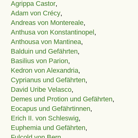
Agrippa Castor
,
Adam von Crécy
,
Andreas von Montereale
,
Anthusa von Konstantinopel
,
Anthousa von Mantinea
,
Balduin und Gefährten
,
Basilius von Parion
,
Kedron von Alexandria
,
Cyprianus und Gefährten
,
David Uribe Velasco
,
Demes und Protion und Gefährten
,
Eocapus und Gefährtinnen
,
Erich II. von Schleswig
,
Euphemia und Gefährten
,
Fulcold von Bern
,