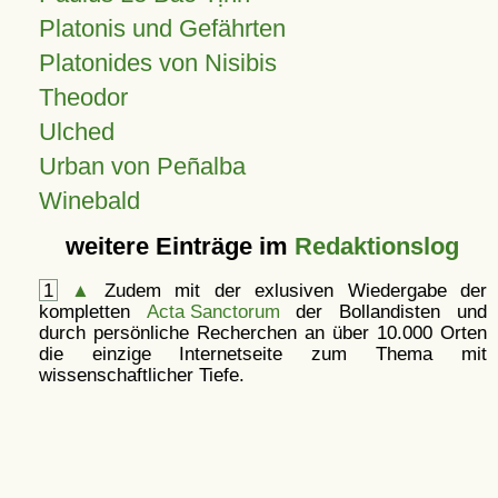
Platonis und Gefährten
Platonides von Nisibis
Theodor
Ulched
Urban von Peñalba
Winebald
weitere Einträge im
Redaktionslog
1
▲
Zudem mit der exlusiven Wiedergabe der
kompletten
Acta Sanctorum
der Bollandisten und
durch persönliche Recherchen an über 10.000 Orten
die einzige Internetseite zum Thema mit
wissenschaftlicher Tiefe.