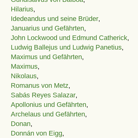
Hilarius
,
Idedeandus und seine Brüder
,
Januarius und Gefährten
,
John Lockwood und Edmund Catherick
,
Ludwig Ballejus und Ludwig Panetius
,
Maximus und Gefährten
,
Maximus
,
Nikolaus
,
Romanus von Metz
,
Sabás Reyes Salazar
,
Apollonius und Gefährten
,
Archelaus und Gefährten
,
Donan
,
Donnán von Eigg
,