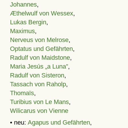
Johannes
,
Æthelwulf von Wessex
,
Lukas Bergin
,
Maximus
,
Nerveus von Melrose
,
Optatus und Gefährten
,
Radulf von Maidstone
,
Maria Jesús „a Luna”
,
Radulf von Sisteron
,
Tassach von Raholp
,
Thomaïs
,
Turibius von Le Mans
,
Wilicarus von Vienne
• neu:
Agapus und Gefährten
,