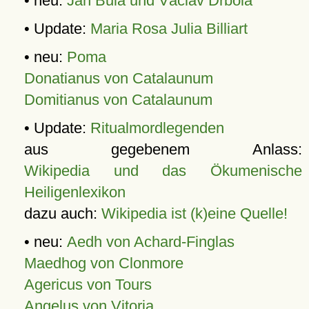
• neu:
Jan Bula und Václav Drbola
• Update:
Maria Rosa Julia Billiart
• neu:
Poma
Donatianus von Catalaunum
Domitianus von Catalaunum
• Update:
Ritualmordlegenden
aus gegebenem Anlass:
Wikipedia und das Ökumenische
Heiligenlexikon
dazu auch:
Wikipedia ist (k)eine Quelle!
• neu:
Aedh von Achard-Finglas
Maedhog von Clonmore
Agericus von Tours
Angelus von Vitoria