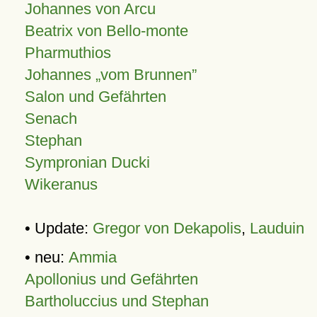
Johannes von Arcu
Beatrix von Bello-monte
Pharmuthios
Johannes
vom Brunnen
Salon und Gefährten
Senach
Stephan
Sympronian Ducki
Wikeranus
• Update:
Gregor von Dekapolis
,
Lauduin
• neu:
Ammia
Apollonius und Gefährten
Bartholuccius und Stephan