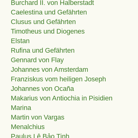
Burchard II. von Halberstadt
Caelestina und Gefährten
Clusus und Gefährten
Timotheus und Diogenes
Elstan
Rufina und Gefährten
Gennard von Flay
Johannes von Amsterdam
Franziskus vom heiligen Joseph
Johannes von Ocaña
Makarius von Antiochia in Pisidien
Marina
Martin von Vargas
Menalchius
Paulus Lê Bảo Tịnh