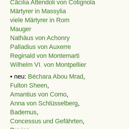
Cäcilia Attendoli von Cotignola
Märtyrer in Massylia
viele Märtyrer in Rom
Mauger
Nathäus von Achonry
Palladius von Auxerre
Reginald von Montemarti
Wilhelm VI. von Montpellier
• neu:
Béchara Abou Mrad
,
Fulton Sheen
,
Amantius von Como
,
Anna von Schlüsselberg
,
Bademus
,
Concessus und Gefährten
,