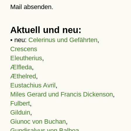
Mail absenden.
Aktuell und neu:
• neu:
Celerinus und Gefährten
,
Crescens
Eleutherius
,
Ælfleda
,
Æthelred
,
Eustachius Avril
,
Miles Gerard und Francis Dickenson
,
Fulbert
,
Gilduin
,
Giunoc von Buchan
,
Gundisalvus von Balboa
,