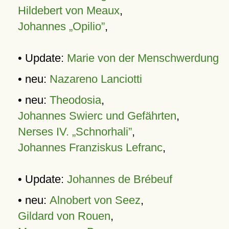
Hildebert von Meaux
,
Johannes „Opilio”
,
• Update:
Marie von der Menschwerdung
• neu:
Nazareno Lanciotti
• neu:
Theodosia
,
Johannes Swierc und Gefährten
,
Nerses IV. „Schnorhali”
,
Johannes Franziskus Lefranc
,
• Update:
Johannes de Brébeuf
• neu:
Alnobert von Seez
,
Gildard von Rouen
,