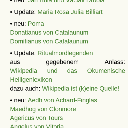
• neu:
Jan Bula und Václav Drbola
• Update:
Maria Rosa Julia Billiart
• neu:
Poma
Donatianus von Catalaunum
Domitianus von Catalaunum
• Update:
Ritualmordlegenden
aus gegebenem Anlass:
Wikipedia und das Ökumenische
Heiligenlexikon
dazu auch:
Wikipedia ist (k)eine Quelle!
• neu:
Aedh von Achard-Finglas
Maedhog von Clonmore
Agericus von Tours
Angelus von Vitoria