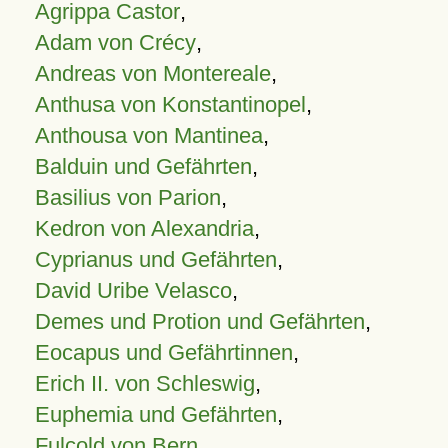
Agrippa Castor
,
Adam von Crécy
,
Andreas von Montereale
,
Anthusa von Konstantinopel
,
Anthousa von Mantinea
,
Balduin und Gefährten
,
Basilius von Parion
,
Kedron von Alexandria
,
Cyprianus und Gefährten
,
David Uribe Velasco
,
Demes und Protion und Gefährten
,
Eocapus und Gefährtinnen
,
Erich II. von Schleswig
,
Euphemia und Gefährten
,
Fulcold von Bern
,