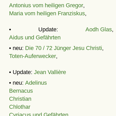
Antonius vom heiligen Gregor
,
Maria vom heiligen Franziskus
,
• Update:
Aodh Glas
,
Aidus und Gefährten
• neu:
Die 70 / 72 Jünger Jesu Christi
,
Toten-Auferwecker
,
• Update:
Jean Vallière
• neu:
Adelinus
Bernacus
Christian
Chlothar
Cyriacus und Gefährten