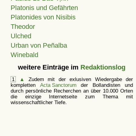
Platonis und Gefährten
Platonides von Nisibis
Theodor
Ulched
Urban von Peñalba
Winebald
weitere Einträge im
Redaktionslog
1
▲
Zudem mit der exlusiven Wiedergabe der
kompletten
Acta Sanctorum
der Bollandisten und
durch persönliche Recherchen an über 10.000 Orten
die einzige Internetseite zum Thema mit
wissenschaftlicher Tiefe.