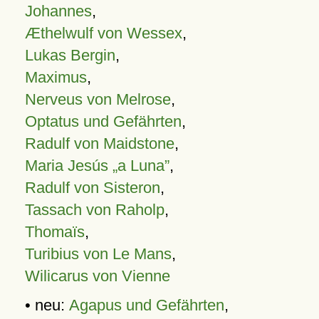
Johannes
,
Æthelwulf von Wessex
,
Lukas Bergin
,
Maximus
,
Nerveus von Melrose
,
Optatus und Gefährten
,
Radulf von Maidstone
,
Maria Jesús „a Luna”
,
Radulf von Sisteron
,
Tassach von Raholp
,
Thomaïs
,
Turibius von Le Mans
,
Wilicarus von Vienne
• neu:
Agapus und Gefährten
,