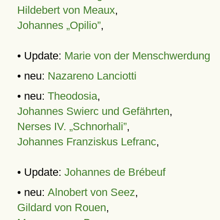
Hildebert von Meaux
,
Johannes „Opilio”
,
• Update:
Marie von der Menschwerdung
• neu:
Nazareno Lanciotti
• neu:
Theodosia
,
Johannes Swierc und Gefährten
,
Nerses IV. „Schnorhali”
,
Johannes Franziskus Lefranc
,
• Update:
Johannes de Brébeuf
• neu:
Alnobert von Seez
,
Gildard von Rouen
,