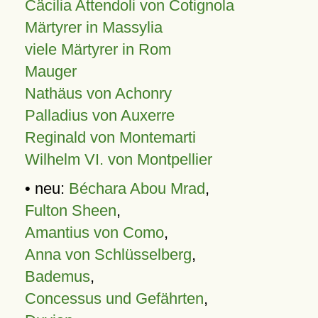
Cäcilia Attendoli von Cotignola
Märtyrer in Massylia
viele Märtyrer in Rom
Mauger
Nathäus von Achonry
Palladius von Auxerre
Reginald von Montemarti
Wilhelm VI. von Montpellier
• neu:
Béchara Abou Mrad
,
Fulton Sheen
,
Amantius von Como
,
Anna von Schlüsselberg
,
Bademus
,
Concessus und Gefährten
,