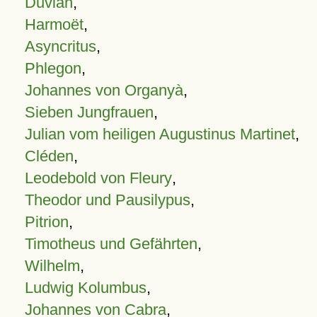
Duvian
,
Harmoët
,
Asyncritus
,
Phlegon
,
Johannes von Organyà
,
Sieben Jungfrauen
,
Julian vom heiligen Augustinus Martinet
,
Cléden
,
Leodebold von Fleury
,
Theodor und Pausilypus
,
Pitrion
,
Timotheus und Gefährten
,
Wilhelm
,
Ludwig Kolumbus
,
Johannes von Cabra
,