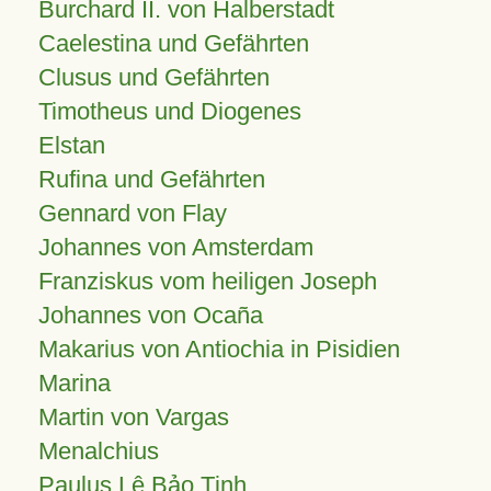
Burchard II. von Halberstadt
Caelestina und Gefährten
Clusus und Gefährten
Timotheus und Diogenes
Elstan
Rufina und Gefährten
Gennard von Flay
Johannes von Amsterdam
Franziskus vom heiligen Joseph
Johannes von Ocaña
Makarius von Antiochia in Pisidien
Marina
Martin von Vargas
Menalchius
Paulus Lê Bảo Tịnh