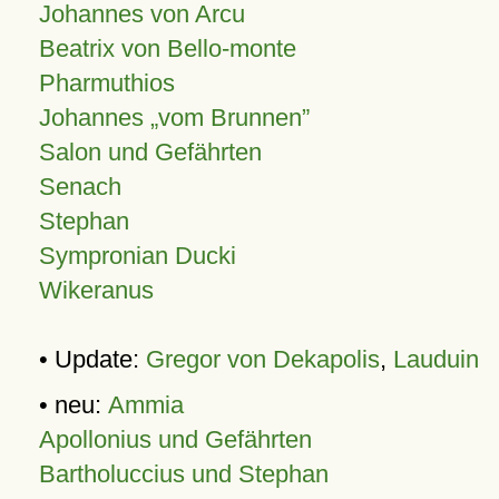
Johannes von Arcu
Beatrix von Bello-monte
Pharmuthios
Johannes
vom Brunnen
Salon und Gefährten
Senach
Stephan
Sympronian Ducki
Wikeranus
• Update:
Gregor von Dekapolis
,
Lauduin
• neu:
Ammia
Apollonius und Gefährten
Bartholuccius und Stephan