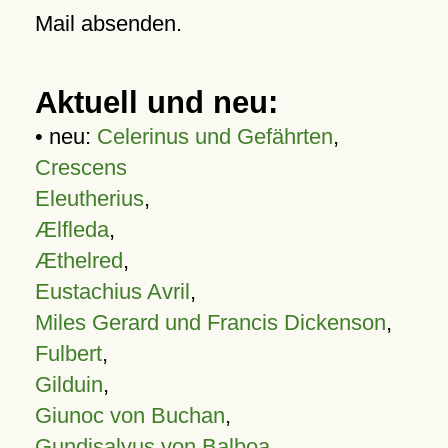
Mail absenden.
Aktuell und neu:
• neu:
Celerinus und Gefährten
,
Crescens
Eleutherius
,
Ælfleda
,
Æthelred
,
Eustachius Avril
,
Miles Gerard und Francis Dickenson
,
Fulbert
,
Gilduin
,
Giunoc von Buchan
,
Gundisalvus von Balboa
,