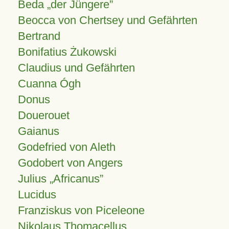
Beda „der Jüngere”
Beocca von Chertsey und Gefährten
Bertrand
Bonifatius Żukowski
Claudius und Gefährten
Cuanna Ógh
Donus
Douerouet
Gaianus
Godefried von Aleth
Godobert von Angers
Julius
Africanus
Lucidus
Franziskus von Piceleone
Nikolaus Thomacellus