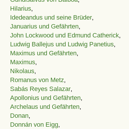
Hilarius
,
Idedeandus und seine Brüder
,
Januarius und Gefährten
,
John Lockwood und Edmund Catherick
,
Ludwig Ballejus und Ludwig Panetius
,
Maximus und Gefährten
,
Maximus
,
Nikolaus
,
Romanus von Metz
,
Sabás Reyes Salazar
,
Apollonius und Gefährten
,
Archelaus und Gefährten
,
Donan
,
Donnán von Eigg
,