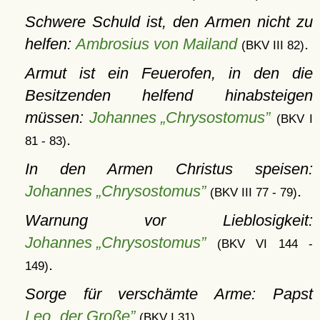
Schwere Schuld ist, den Armen nicht zu
helfen:
Ambrosius von Mailand
.
(BKV III 82)
Armut ist ein Feuerofen, in den die
Besitzenden helfend hinabsteigen
müssen:
Johannes „Chrysostomus”
(BKV I
.
81 - 83)
In den Armen Christus speisen:
Johannes „Chrysostomus”
.
(BKV III 77 - 79)
Warnung vor Lieblosigkeit:
Johannes „Chrysostomus”
(BKV VI 144 -
.
149)
Sorge für verschämte Arme: Papst
Leo „der Große”
(BKV I 31)