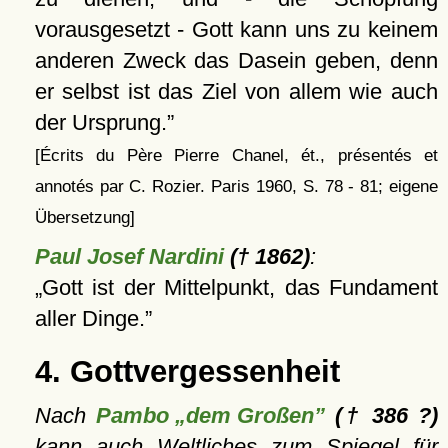
vorausgesetzt - Gott kann uns zu keinem
anderen Zweck das Dasein geben, denn
er selbst ist das Ziel von allem wie auch
der Ursprung.
[Écrits du Père Pierre Chanel, ét., présentés et
annotés par C. Rozier. Paris 1960, S. 78 - 81; eigene
Übersetzung]
Paul Josef Nardini
(† 1862)
:
Gott ist der Mittelpunkt, das Fundament
aller Dinge.
4. Gottvergessenheit
Nach
Pambo „dem Großen”
(† 386 ?)
kann auch Weltliches zum Spiegel für