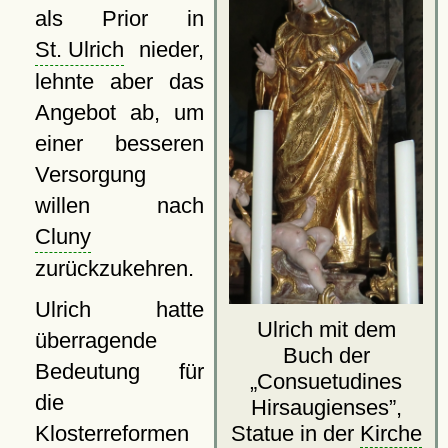
als Prior in
St. Ulrich
nieder,
lehnte aber das
Angebot ab, um
einer besseren
Versorgung
willen nach
Cluny
zurückzukehren.
Ulrich hatte
Ulrich mit dem
überragende
Buch der
Bedeutung für
Consuetudines
die
Hirsaugienses
,
Klosterreformen
Statue in der
Kirche