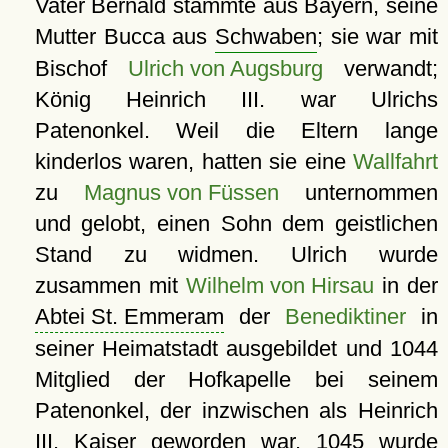
Vater Bernald stammte aus Bayern, seine
Mutter Bucca aus
Schwaben
; sie war mit
Bischof
Ulrich von Augsburg
verwandt;
König Heinrich III. war Ulrichs
Patenonkel. Weil die Eltern lange
kinderlos waren, hatten sie eine
Wallfahrt
zu
Magnus von Füssen
unternommen
und gelobt, einen Sohn dem geistlichen
Stand zu widmen. Ulrich wurde
zusammen mit
Wilhelm von Hirsau
in der
Abtei St. Emmeram
der
Benediktiner
in
seiner Heimatstadt ausgebildet und 1044
Mitglied der Hofkapelle bei seinem
Patenonkel, der inzwischen als Heinrich
III. Kaiser geworden war. 1045 wurde