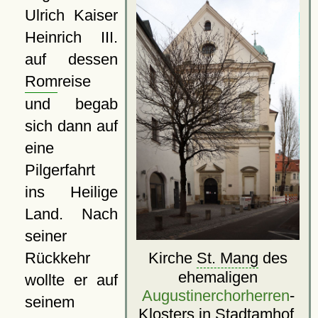
Ulrich Kaiser
Heinrich III.
auf dessen
Rom
reise
und begab
sich dann auf
eine
Pilgerfahrt
ins Heilige
Land. Nach
seiner
Rückkehr
Kirche
St. Mang
des
ehemaligen
wollte er auf
Augustinerchorherren
-
seinem
Klosters in Stadtamhof