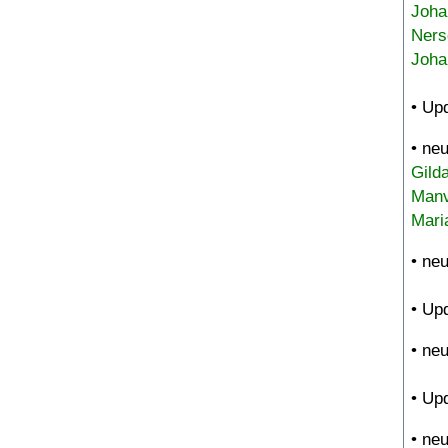
Joha
Ners
Joha
• Up
• ne
Gild
Manv
Mari
• ne
• Up
• ne
• Up
• ne