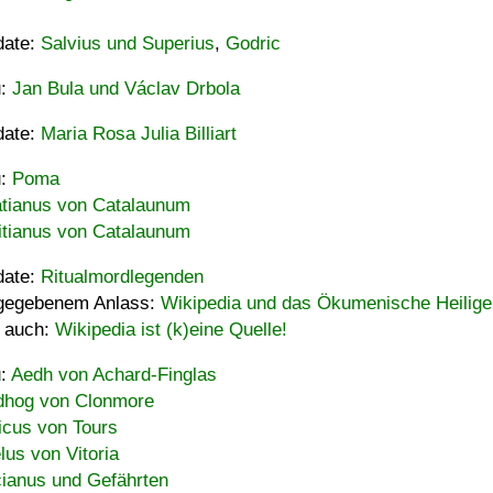
date:
Salvius und Superius
,
Godric
u:
Jan Bula und Václav Drbola
date:
Maria Rosa Julia Billiart
u:
Poma
tianus von Catalaunum
tianus von Catalaunum
date:
Ritualmordlegenden
gegebenem Anlass:
Wikipedia und das Ökumenische Heilige
 auch:
Wikipedia ist (k)eine Quelle!
u:
Aedh von Achard-Finglas
hog von Clonmore
icus von Tours
lus von Vitoria
ianus und Gefährten