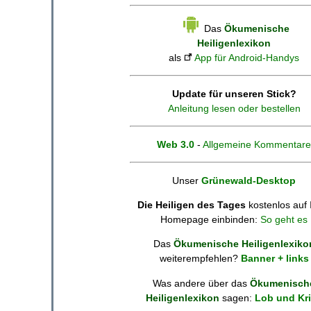
Das
Ökumenische
Heiligenlexikon
als
App für Android-Handys
Update für unseren Stick?
Anleitung lesen oder bestellen
Web 3.0
-
Allgemeine Kommentare
Unser
Grünewald-Desktop
Die Heiligen des Tages
kostenlos auf 
Homepage einbinden:
So geht es
Das
Ökumenische Heiligenlexiko
weiterempfehlen?
Banner + links
Was andere über das
Ökumenisch
Heiligenlexikon
sagen:
Lob und Kri