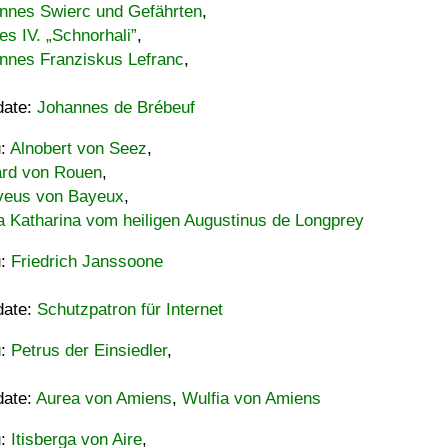
nnes Swierc und Gefährten
,
es IV. „Schnorhali”
,
nnes Franziskus Lefranc
,
date:
Johannes de Brébeuf
u:
Alnobert von Seez
,
ard von Rouen
,
eus von Bayeux
,
a Katharina vom heiligen Augustinus de Longprey
u:
Friedrich Janssoone
date:
Schutzpatron für Internet
u:
Petrus der Einsiedler
,
date:
Aurea von Amiens
,
Wulfia von Amiens
u:
Itisberga von Aire
,