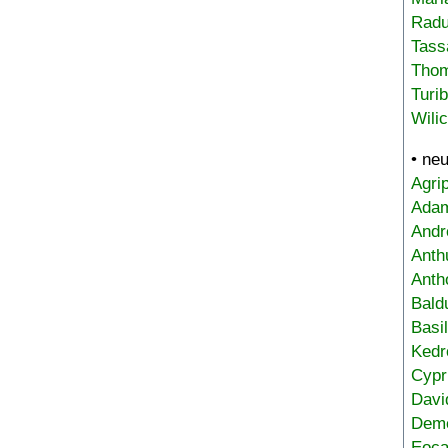
Radu
Tass
Tho
Turi
Wili
• ne
Agri
Adam
Andr
Anth
Anth
Bald
Basi
Kedr
Cypr
Davi
Deme
Eoca