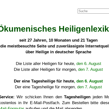
Ökumenisches Heiligenlexi
seit
27 Jahren, 10 Monaten und 21 Tagen
die meistbesuchte Seite und zuverlässigste Internetque
über Heilige in deutscher Sprache
Die Liste aller Heiligen für heute,
den 6. August
Die Liste aller Heiligen für morgen,
den 7. August
Der eine Tagesheilige für heute
, den 6. August
Der eine Tagesheilige für morgen
, den 7. August
Service:
Wir schicken Ihnen den
Tagesheiligen
jeden Mo
kostenlos in Ihr E-Mail-Postfach. Zum Bestellen bitte die
Mail-Formular
aufrufen und die Mail absenden.