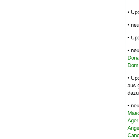
• Up
• ne
• Up
• ne
Dona
Domi
• Up
aus 
dazu
• ne
Maed
Ager
Ange
Canc