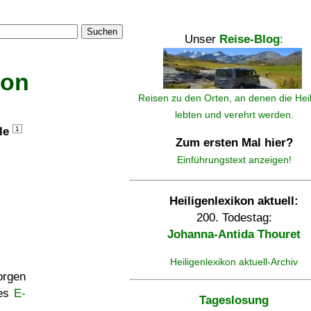
Suchen
Unser
Reise-Blog
:
kon
Reisen zu den Orten, an denen die Hei
lebten und verehrt werden.
lle
1
Zum ersten Mal hier?
Einführungstext anzeigen!
Heiligenlexikon aktuell:
200. Todestag:
Johanna-Antida Thouret
Heiligenlexikon aktuell-Archiv
rgen
ses
E-
Tageslosung