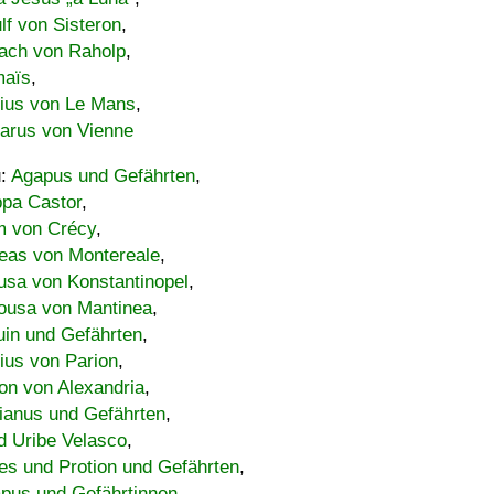
lf von Sisteron
,
ach von Raholp
,
maïs
,
bius von Le Mans
,
carus von Vienne
u:
Agapus und Gefährten
,
ppa Castor
,
 von Crécy
,
eas von Montereale
,
usa von Konstantinopel
,
ousa von Mantinea
,
uin und Gefährten
,
lius von Parion
,
on von Alexandria
,
ianus und Gefährten
,
d Uribe Velasco
,
s und Protion und Gefährten
,
pus und Gefährtinnen
,