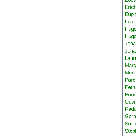
Eric
Euph
Fulc
Hug
Hugo
Joha
Joha
Laur
Marg
Mena
Parc
Petr
Prim
Quar
Radu
Gerh
Sus
Step