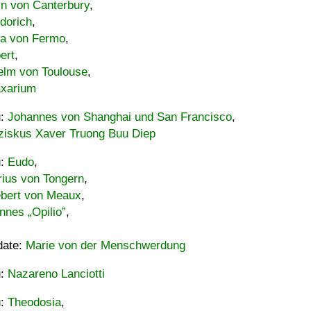
in von Canterbury
,
dorich
,
ia von Fermo
,
ert
,
elm von Toulouse
,
xarium
u:
Johannes von Shanghai und San Francisco
,
ziskus Xaver Truong Buu Diep
u:
Eudo
,
rius von Tongern
,
ebert von Meaux
,
nnes „Opilio”
,
date:
Marie von der Menschwerdung
u:
Nazareno Lanciotti
u:
Theodosia
,