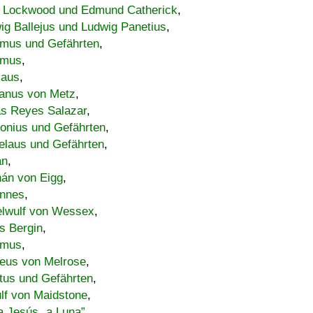
 Lockwood und Edmund Catherick
,
ig Ballejus und Ludwig Panetius
,
mus und Gefährten
,
imus
,
laus
,
nus von Metz
,
s Reyes Salazar
,
lonius und Gefährten
,
elaus und Gefährten
,
an
,
án von Eigg
,
nnes
,
lwulf von Wessex
,
s Bergin
,
imus
,
eus von Melrose
,
tus und Gefährten
,
lf von Maidstone
,
a Jesús „a Luna”
,