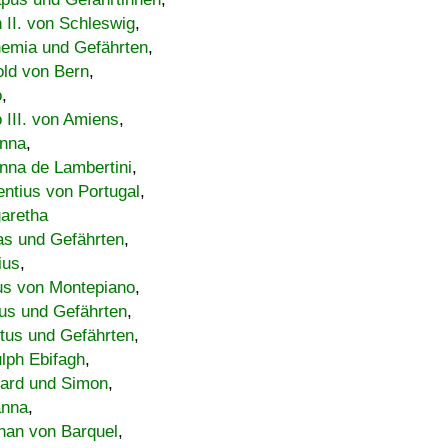
h II. von Schleswig
,
emia und Gefährten
,
old von Bern
,
o
,
 III. von Amiens
,
nna
,
nna de Lambertini
,
entius von Portugal
,
aretha
s und Gefährten
,
ius
,
us von Montepiano
,
us und Gefährten
,
tus und Gefährten
,
lph Ebifagh
,
ard und Simon
,
anna
,
han von Barquel
,