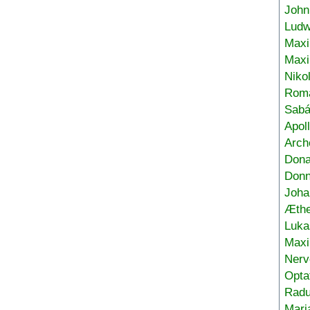
John
Ludw
Maxi
Max
Niko
Roma
Sabá
Apol
Arch
Don
Donn
Joha
Æthe
Luka
Max
Nerv
Opta
Radu
Mari