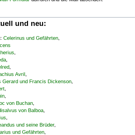
uell und neu:
u:
Celerinus und Gefährten
,
cens
therius
,
eda
,
lred
,
achius Avril
,
s Gerard und Francis Dickenson
,
ert
,
uin
,
oc von Buchan
,
isalvus von Balboa
,
ius
,
eandus und seine Brüder
,
arius und Gefährten
,