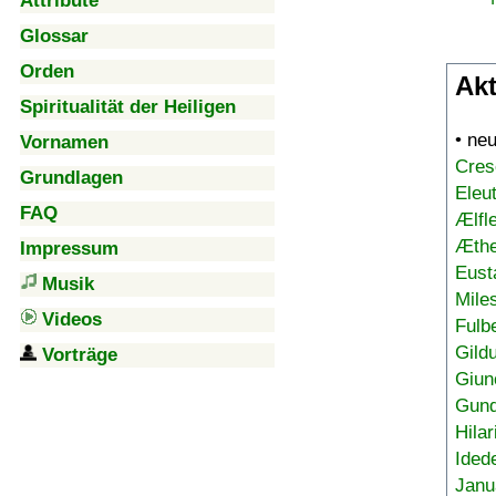
Attribute
Glossar
Orden
Akt
Spiritualität der Heiligen
• ne
Vornamen
Cres
Grundlagen
Eleu
FAQ
Ælfl
Æthe
Impressum
Eust
Musik
Mile
Videos
Fulb
Gild
Vorträge
Giun
Gund
Hilar
Ided
Janu